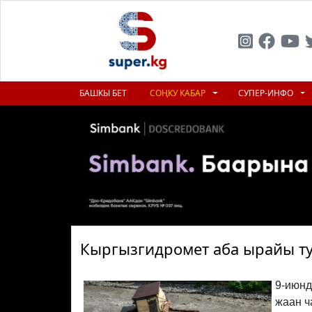
БАШКЫ БЕТ
СОҢКУ КАБАР
СУПЕР-ИНФО
Кыргызгидромет аба ырайы ту
9-июнд
жаан ч