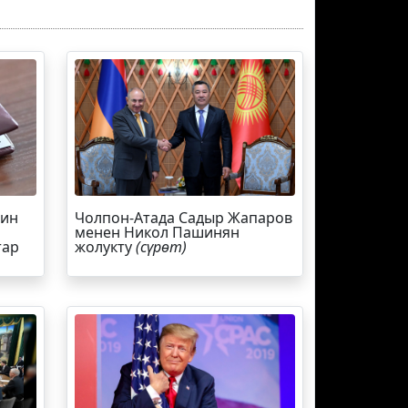
йин
Чолпон-Атада Садыр Жапаров
менен Никол Пашинян
тар
жолукту
(сүрөт)