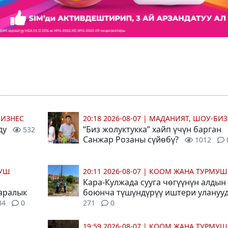
БИЗНЕС
20:18 2026-08-07
|
МАДАНИЯТ, ШОУ-БИЗ
ду
“Биз жолуктукка” хайп үчүн барган
532
Санжар Розаны сүйөбү?
1012
МУШ
20:11 2026-08-07
|
КООМ ЖАНА ТУРМУШ
Кара-Кулжада сууга чөгүүнүн алдын
 аралык
боюнча түшүндүрүү иштери улануу
34
0
271
0
19:59 2026-08-07
|
КООМ ЖАНА ТУРМУШ