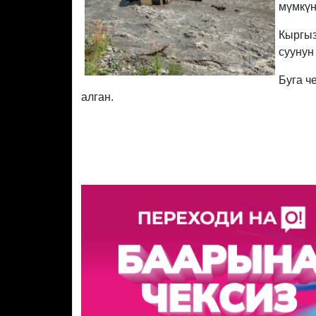
мүмкүн
Кыргыз
суунун
Буга ч
алган.