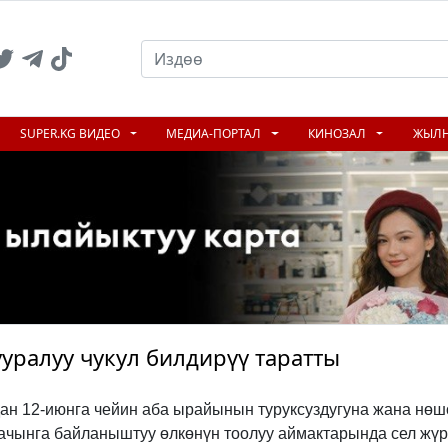
SUPER.KG ВИДЕО
МЕДИА-ПОРТАЛ
КИНОЗАЛ
ЖЫЛ
уралуу чукул билдирүү таратты
ан 12-июнга чейин аба ырайынын туруксуздугуна жана нөш
ачынга байланыштуу өлкөнүн тоолуу аймактарында сел жү