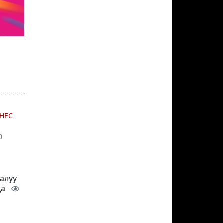
НЕС
0
 алуу
да