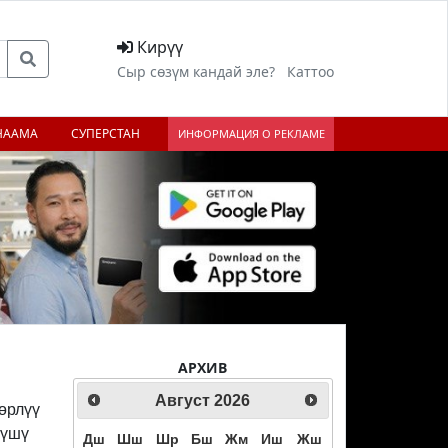
Кирүү
Сыр сөзүм кандай эле?
Каттоо
НААМА
СУПЕРСТАН
ИНФОРМАЦИЯ О РЕКЛАМЕ
АРХИВ
Август
2026
өрлүү
рүшү
Дш
Шш
Шр
Бш
Жм
Иш
Жш