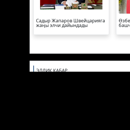
Садыр Жапаров Швейцарияга
Өзбе
жаңы элчи дайындады
башч
ЭЛДИК КАБАР