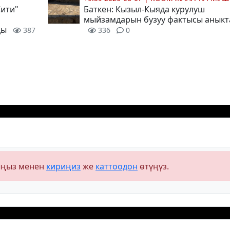
Сити"
Баткен: Кызыл-Кыяда курулуш
мыйзамдарын бузуу фактысы анык
ды
387
336
0
ыңыз менен
кириңиз
же
каттоодон
өтүңүз.