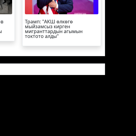
ов
Трамп
: "АКШ өлкөгө
мыйзамсыз кирген
ы
мигранттардын агымын
токтото алды"