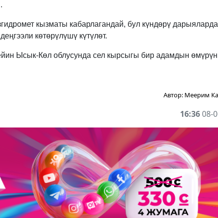
.
гидромет кызматы кабарлагандай, бул күндөрү дарыяларда
 деңгээли көтөрүлүшү күтүлөт.
ейин Ысык-Көл облусунда сел кырсыгы бир адамдын өмүрүн
Автор:
Меерим К
16:36
08-0