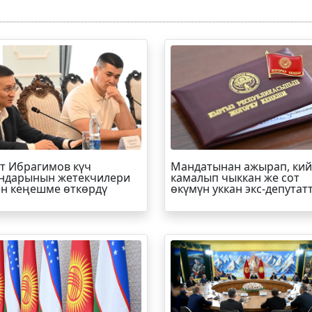
т
Ибрагимов
күч
Мандатынан ажырап, ки
ндарынын жетекчилери
камалып чыккан же сот
н кеңешме өткөрдү
өкүмүн уккан экс-депутат