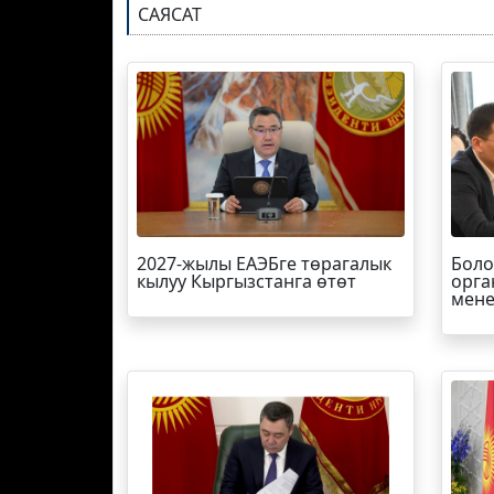
САЯСАТ
2027-жылы ЕАЭБге төрагалык
Боло
кылуу Кыргызстанга өтөт
орга
мене