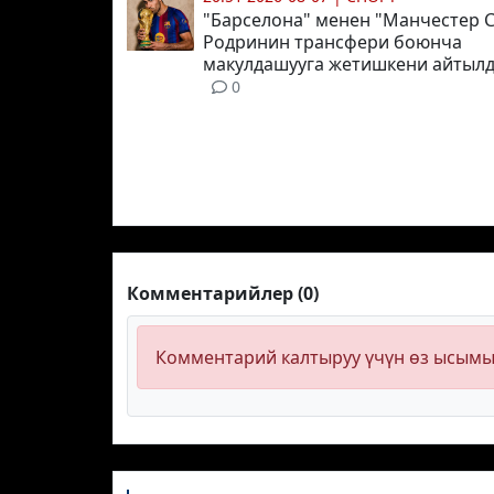
"Барселона" менен "Манчестер 
Родринин трансфери боюнча
макулдашууга жетишкени айтыл
0
Комментарийлер (0)
Комментарий калтыруу үчүн өз ысым