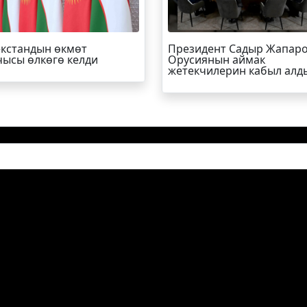
кстандын өкмөт
Президент Садыр Жапар
ысы өлкөгө келди
Орусиянын аймак
жетекчилерин кабыл алд