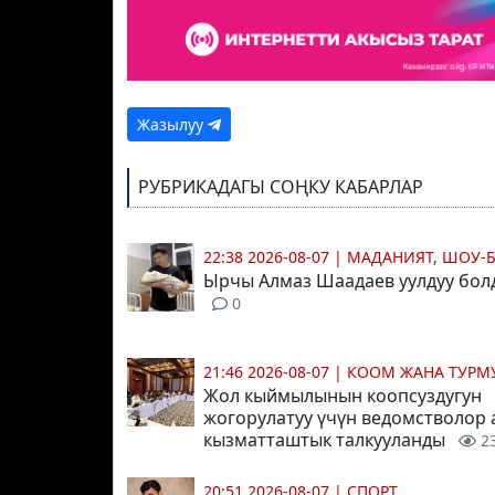
Жазылуу
РУБРИКАДАГЫ СОҢКУ КАБАРЛАР
22:38 2026-08-07
|
МАДАНИЯТ, ШОУ-
Ырчы Алмаз Шаадаев уулдуу бол
0
21:46 2026-08-07
|
КООМ ЖАНА ТУР
Жол кыймылынын коопсуздугун
жогорулатуу үчүн ведомстволор
кызматташтык талкууланды
2
20:51 2026-08-07
|
СПОРТ