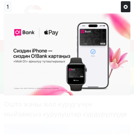
0
Кирүү
Сыр сөзүм кандай эле?
Каттоо
Ошто жаңы жол куруу үчүн
мыйзамсыз курулуштар сүрдүрүлүүдө