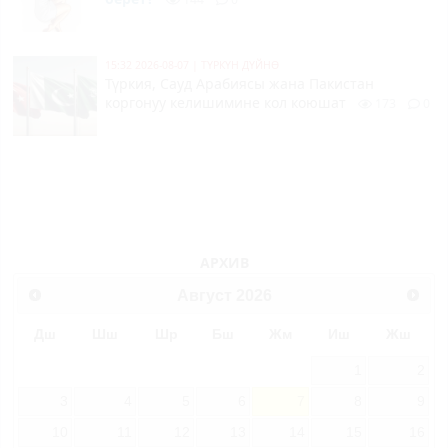
15:32 2026-08-07
|
ТҮРКҮН ДҮЙНӨ
Түркия, Сауд Арабиясы жана Пакистан
коргонуу келишимине кол коюшат
173
0
АРХИВ
Август
2026
Дш
Шш
Шр
Бш
Жм
Иш
Жш
1
2
3
4
5
6
7
8
9
10
11
12
13
14
15
16