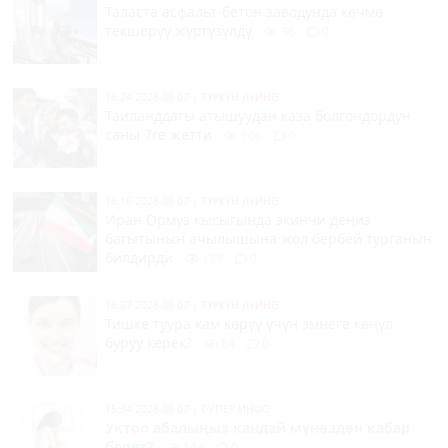
Таласта асфальт-бетон заводунда көчмө
текшерүү жүргүзүлдү
36
0
16:24 2026-08-07
|
ТҮРКҮН ДҮЙНӨ
Таиланддагы атышуудан каза болгондордун
саны 7ге жетти
106
0
16:16 2026-08-07
|
ТҮРКҮН ДҮЙНӨ
Иран Ормуз кысыгында экинчи деңиз
багытынын ачылышына жол бербей турганын
билдирди
189
0
16:07 2026-08-07
|
ТҮРКҮН ДҮЙНӨ
Тишке туура кам көрүү үчүн эмнеге көңүл
буруу керек?
84
0
15:34 2026-08-07
|
СУПЕР-ИНФО
Уктоо абалыңыз кандай мүнөздөн кабар
берет?
144
0