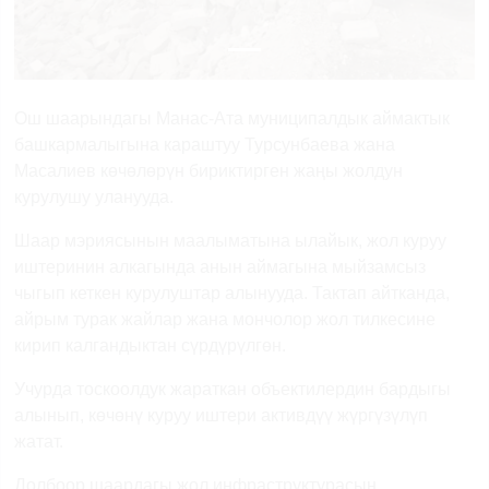
Ош шаарындагы Манас-Ата муниципалдык аймактык
башкармалыгына караштуу Турсунбаева жана
Масалиев көчөлөрүн бириктирген жаңы жолдун
курулушу уланууда.
Шаар мэриясынын маалыматына ылайык, жол куруу
иштеринин алкагында анын аймагына мыйзамсыз
чыгып кеткен курулуштар алынууда. Тактап айтканда,
айрым турак жайлар жана мончолор жол тилкесине
кирип калгандыктан сүрдүрүлгөн.
Учурда тоскоолдук жараткан объектилердин бардыгы
алынып, көчөнү куруу иштери активдүү жүргүзүлүп
жатат.
Долбоор шаардагы жол инфраструктурасын