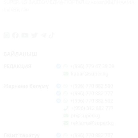
SUPER.KG ВИДЕО
МЕДИА-ПОРТАЛ
Кинозал
ЖЫЛНААМА
Суперстан
БАЙЛАНЫШ
РЕДАКЦИЯ
+(996) 779 47 39 39
kabar@super.kg
Жарнама бөлүмү
+(996) 770 882 500
+(996) 770 882 777
+(996) 770 882 502
+(996) 312 882 777
pr@super.kg
reklama@super.kg
Гезит таратуу
+(996) 770 882 707