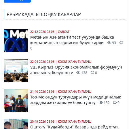
РУБРИКАДАГЫ СОҢКУ КАБАРЛАР
22:12 2026-08-06
|
САЯСАТ
Metaнын ЖИ-агенти тест учурунда башка
компаниянын сервисин бузуп кирди
93
0
22:04 2026-08-06
|
КООМ ЖАНА ТУРМУШ
VIII Кыргыз-Орусия экономикалык форумунун
ачылышы болуп өттү
138
0
21:40 2026-08-06
|
КООМ ЖАНА ТУРМУШ
Төө-Моюндун тургундары үчүн медициналык
жардам жеткиликтүү боло түштү
152
0
20:49 2026-08-06
|
КООМ ЖАНА ТУРМУШ
Оштогу "Кудайберди" базарында рейд өтүп,