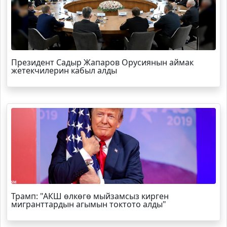
Президент Садыр Жапаров Орусиянын аймак
жетекчилерин кабыл алды
Трамп
: "АКШ өлкөгө мыйзамсыз кирген
мигранттардын агымын токтото алды"