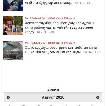
мыйзам бузуулар аныкталды
332
0
20:15 2026-08-06
|
КООМ ЖАНА ТУРМУШ
Депутат Улукбек Карыбек уулу Аламүдүн-1
кичи районундагы көйгөйлөрдү жеринен
көрдү
263
0
19:16 2026-08-06
|
КООМ ЖАНА ТУРМУШ
Ошто курулуш реестрине катталбаган кичи
ГЭСке 200 миң сом айып салынды
369
0
АРХИВ
Август
2026