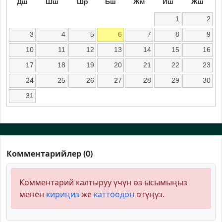
Дш
Шш
Шр
Бш
Жм
Иш
Жш
1
2
3
4
5
6
7
8
9
10
11
12
13
14
15
16
17
18
19
20
21
22
23
24
25
26
27
28
29
30
31
Комментарийлер (0)
Комментарий калтыруу үчүн өз ысымыңыз
менен
кириңиз
же
каттоодон
өтүңүз.