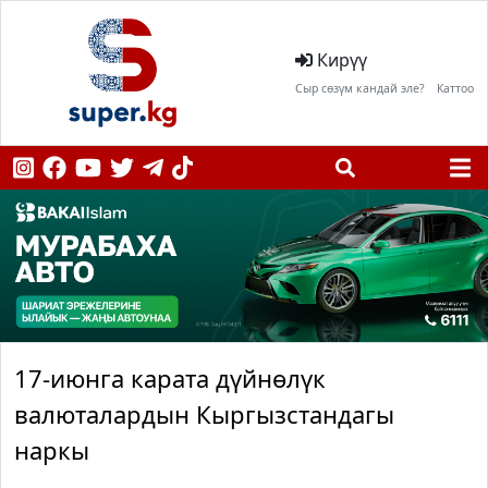
Кирүү
Сыр сөзүм кандай эле?
Каттоо
17-июнга карата дүйнөлүк
валюталардын Кыргызстандагы
наркы