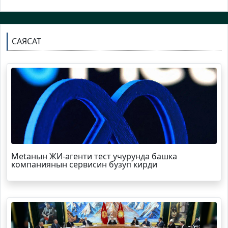
САЯСАТ
Metaнын ЖИ-агенти тест учурунда башка
компаниянын сервисин бузуп кирди