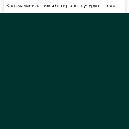
Касымалиев алгачкы батир алган учурун эстеди
Өлкөдө 1-октябрдан тарта пенсия көбөйөт