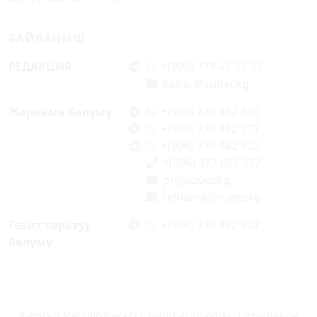
БАЙЛАНЫШ
РЕДАКЦИЯ
+(996) 779 47 39 39
kabar@super.kg
Жарнама бөлүмү
+(996) 770 882 500
+(996) 770 882 777
+(996) 770 882 502
+(996) 312 882 777
pr@super.kg
reklama@super.kg
Гезит таратуу
+(996) 770 882 707
бөлүмү
Кыргыз Республикасы, Бишкек шаары, Турусбеков