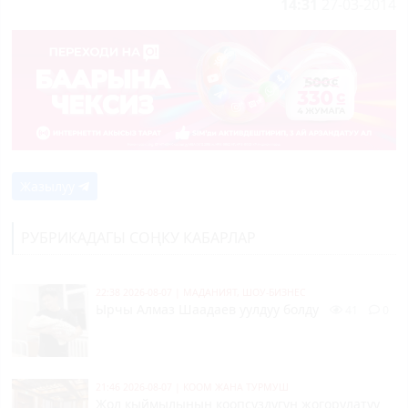
14:31
27-03-2014
Жазылуу
РУБРИКАДАГЫ СОҢКУ КАБАРЛАР
22:38 2026-08-07
|
МАДАНИЯТ, ШОУ-БИЗНЕС
Ырчы Алмаз Шаадаев уулдуу болду
41
0
21:46 2026-08-07
|
КООМ ЖАНА ТУРМУШ
Жол кыймылынын коопсуздугун жогорулатуу