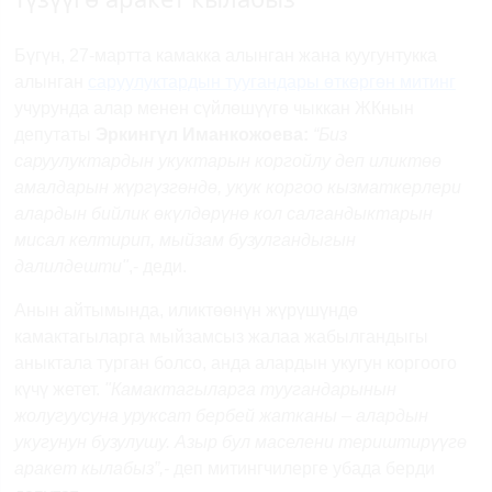
Бүгүн, 27-мартта камакка алынган жана куугунтукка
алынган
саруулуктардын туугандары өткөргөн митинг
учурунда алар менен сүйлөшүүгө чыккан ЖКнын
депутаты
Эркингүл Иманкожоева:
“Биз
саруулуктардын укуктарын коргойлу деп иликтөө
амалдарын жүргүзгөндө, укук коргоо кызматкерлери
алардын бийлик өкүлдөрүнө кол салгандыктарын
мисал келтирип, мыйзам бузулгандыгын
далилдешти"
,- деди.
Анын айтымында, иликтөөнүн жүрүшүндө
камактагыларга мыйзамсыз жалаа жабылгандыгы
аныктала турган болсо, анда алардын укугун коргоого
күчү жетет.
"Камактагыларга туугандарынын
жолугуусуна уруксат бербей жатканы – алардын
укугунун бузулушу. Азыр бул маселени териштирүүгө
аракет кылабыз”,-
деп митингчилерге убада берди