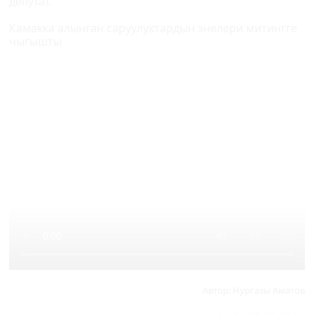
депутат.
Камакка алынган саруулуктардын энелери митингге
чыгышты
Автор:
Нургазы Аматов