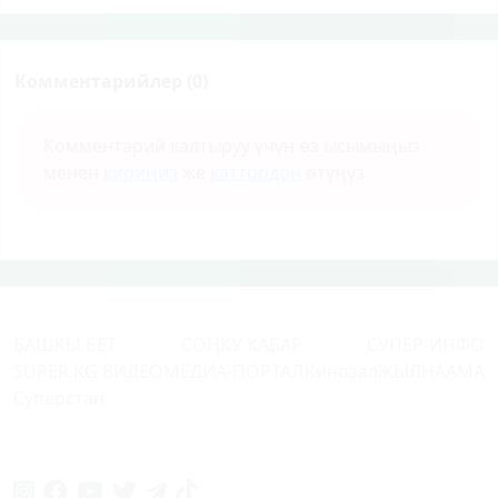
Комментарийлер (0)
Комментарий калтыруу үчүн өз ысымыңыз
менен
кириңиз
же
каттоодон
өтүңүз.
БАШКЫ БЕТ
СОҢКУ КАБАР
СУПЕР-ИНФО
SUPER.KG ВИДЕО
МЕДИА-ПОРТАЛ
Кинозал
ЖЫЛНААМА
Суперстан