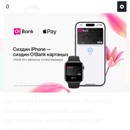
0
Кирүү
Сыр сөзүм кандай эле?
Каттоо
Эркингүл Иманкожоева: "Камакка
алынган саруулуктар менен
туугандарын жолуктурууга шарт
түзүүгө аракет кылабыз"