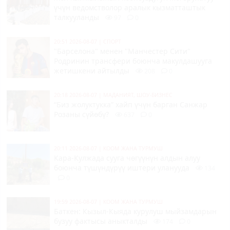
үчүн ведомстволор аралык кызматташтык
талкууланды
97
0
20:51 2026-08-07
|
СПОРТ
"Барселона" менен "Манчестер Сити"
Родринин трансфери боюнча макулдашууга
жетишкени айтылды
208
0
20:18 2026-08-07
|
МАДАНИЯТ, ШОУ-БИЗНЕС
“Биз жолуктукка” хайп үчүн барган Санжар
Розаны сүйөбү?
637
0
20:11 2026-08-07
|
КООМ ЖАНА ТУРМУШ
Кара-Кулжада сууга чөгүүнүн алдын алуу
боюнча түшүндүрүү иштери уланууда
134
0
19:59 2026-08-07
|
КООМ ЖАНА ТУРМУШ
Баткен: Кызыл-Кыяда курулуш мыйзамдарын
бузуу фактысы аныкталды
174
0