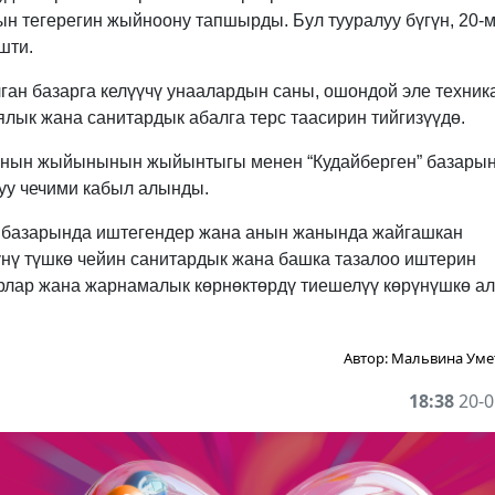
ын тегерегин жыйноону тапшырды. Бул тууралуу бүгүн, 20-
шти.
ан базарга келүүчү унаалардын саны, ошондой эле техник
ялык жана санитардык абалга терс таасирин тийгизүүдө.
ынын жыйынынын жыйынтыгы менен “Кудайберген” базары
руу чечими кабыл алынды.
н” базарында иштегендер жана анын жанында жайгашкан
ү түшкө чейин санитардык жана башка тазалоо иштерин
арлар жана жарнамалык көрнөктөрдү тиешелүү көрүнүшкө а
Автор:
Мальвина Уме
18:38
20-0