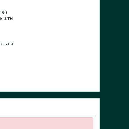
 90
тышты
дыгына