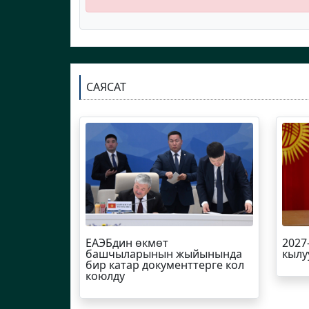
САЯСАТ
ЕАЭБдин өкмөт
2027
башчыларынын жыйынында
кылу
бир катар документтерге кол
коюлду