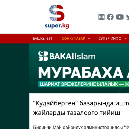
БАШКЫ БЕТ
СОҢКУ КАБАР
СУПЕР-ИНФО
“Кудайберген” базарында ишт
жайларды тазалоого тийиш
Биринчи Май райондук администрациясы “К