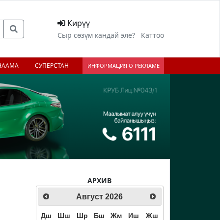
Кирүү
Сыр сөзүм кандай эле?
Каттоо
НААМА
СУПЕРСТАН
ИНФОРМАЦИЯ О РЕКЛАМЕ
АРХИВ
Август
2026
Дш
Шш
Шр
Бш
Жм
Иш
Жш