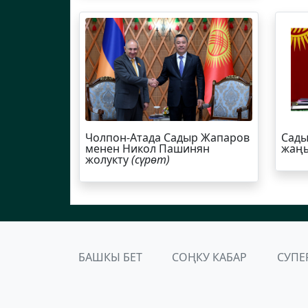
Чолпон-Атада Садыр Жапаров
Сады
менен Никол Пашинян
жаңы
жолукту
(сүрөт)
БАШКЫ БЕТ
СОҢКУ КАБАР
СУПЕ