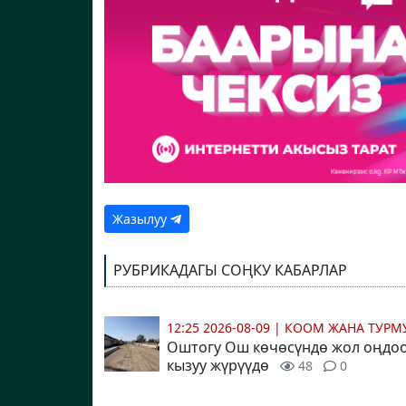
Жазылуу
РУБРИКАДАГЫ СОҢКУ КАБАРЛАР
12:25 2026-08-09
|
КООМ ЖАНА ТУР
Оштогу Ош көчөсүндө жол оңдо
кызуу жүрүүдө
48
0