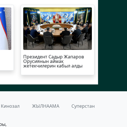
Президент Садыр Жапаров
Орусиянын аймак
жетекчилерин кабыл алды
Кинозал
ЖЫЛНААМА
Суперстан
ры,