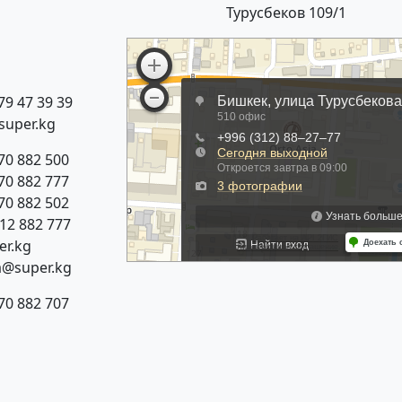
Турусбеков 109/1
79 47 39 39
super.kg
70 882 500
70 882 777
70 882 502
312 882 777
r.kg
a@super.kg
70 882 707