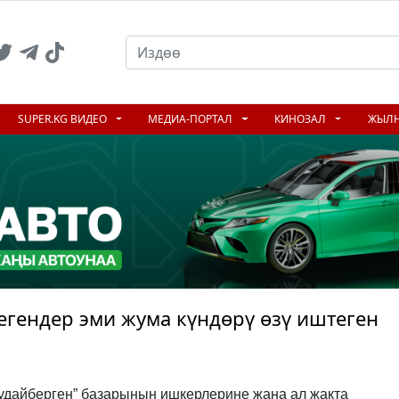
SUPER.KG ВИДЕО
МЕДИА-ПОРТАЛ
КИНОЗАЛ
ЖЫЛ
егендер эми жума күндөрү өзү иштеген
удайберген” базарынын ишкерлерине жана ал жакта