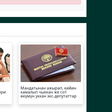
Мандатынан ажырап, кийин
ери
камалып чыккан же сот
өкүмүн уккан экс-депутаттар