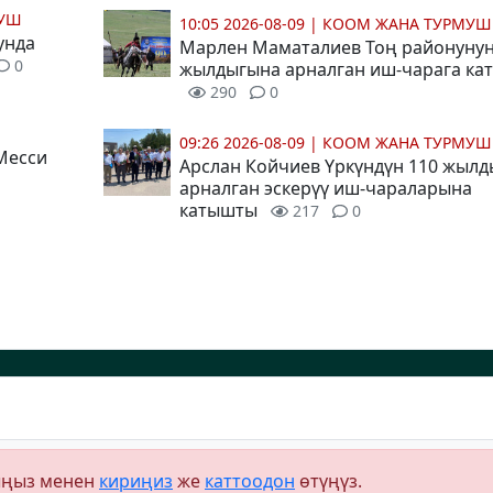
МУШ
10:05 2026-08-09
|
КООМ ЖАНА ТУРМУШ
унда
Марлен Маматалиев Тоң районунун
0
жылдыгына арналган иш-чарага ка
290
0
09:26 2026-08-09
|
КООМ ЖАНА ТУРМУШ
Месси
Арслан Койчиев Үркүндүн 110 жыл
арналган эскерүү иш-чараларына
катышты
217
0
ыңыз менен
кириңиз
же
каттоодон
өтүңүз.