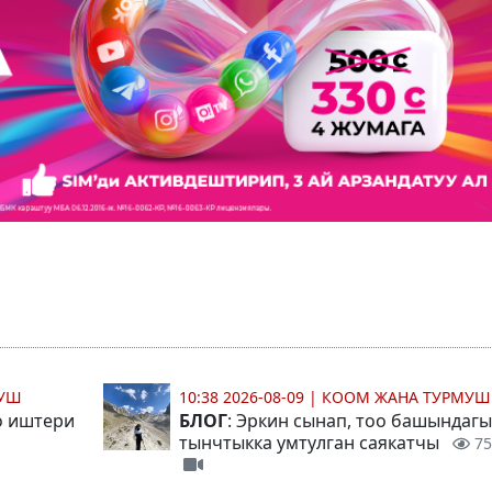
МУШ
10:38 2026-08-09
|
КООМ ЖАНА ТУРМУШ
о иштери
БЛОГ
: Эркин сынап, тоо башындагы
тынчтыкка умтулган саякатчы
75