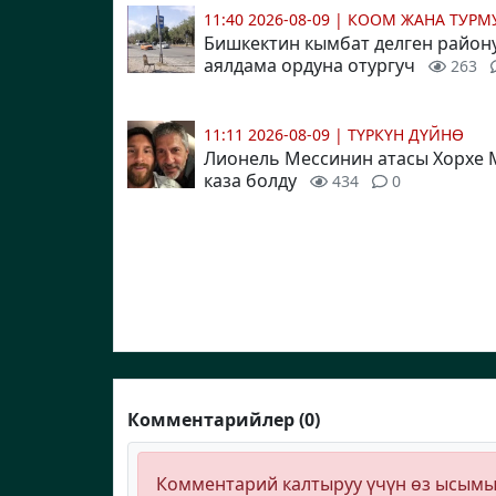
11:40 2026-08-09
|
КООМ ЖАНА ТУР
Бишкектин кымбат делген район
аялдама ордуна отургуч
263
11:11 2026-08-09
|
ТҮРКҮН ДҮЙНӨ
Лионель Мессинин атасы Хорхе 
каза болду
434
0
Комментарийлер (0)
Комментарий калтыруу үчүн өз ысым