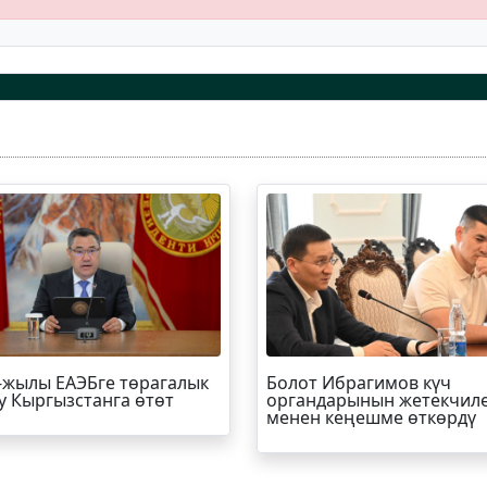
-жылы ЕАЭБге төрагалык
Болот
Ибрагимов
күч
у Кыргызстанга өтөт
органдарынын жетекчил
менен кеңешме өткөрдү