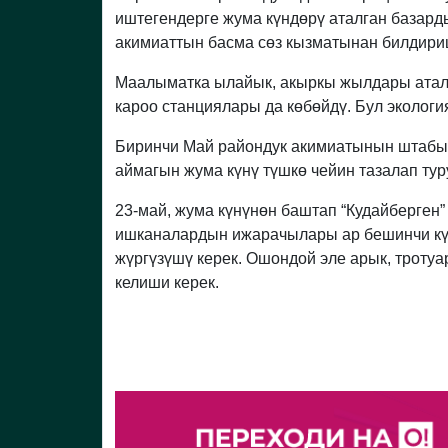
иштегендерге жума күндөрү аталган базард
акимиаттын басма сөз кызматынан билдири
Маалыматка ылайык, акыркы жылдары аталг
кароо станциялары да көбөйдү. Бул экологи
Биринчи Май райондук акимиатынын штаб
аймагын жума күнү түшкө чейин тазалап ту
23-май, жума күнүнөн баштап “Кудайберге
ишканалардын ижарачылары ар бешинчи күн
жүргүзүшү керек. Ошондой эле арык, троту
келиши керек.