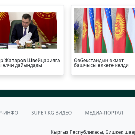
р Жапаров Швейцарияга
Өзбекстандын өкмөт
 элчи дайындады
башчысы өлкөгө келди
Р-ИНФО
SUPER.KG ВИДЕО
МЕДИА-ПОРТАЛ
Кыргыз Республикасы, Бишкек шаа