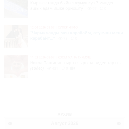
Кыргызстанда быйыл жумушсуз 7 миңден
ашык адам ишке орношту
97
0
12:04 2026-08-07
|
СУПЕР-ИНФО
“Чарыкчанды мен карабайм, өтүкчөн мени
карабайт...”
78
0
11:53 2026-08-07
|
КООМ ЖАНА ТУРМУШ
Никол Пашинян кыргыз ырына видео тартты
(видео)
431
0
АРХИВ
Август
2026