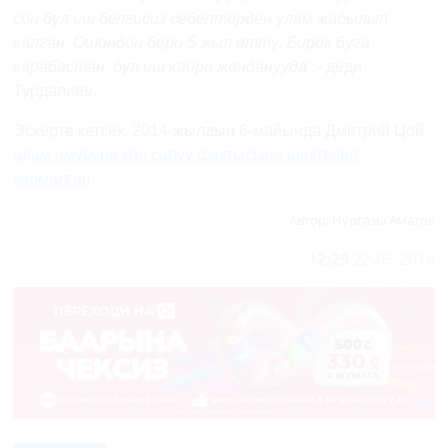
соң бул иш белгисиз себептерден улам жабылып
калган. Ошондон бери 5 жыл өттү. Бирок буга
карабастан, бул иш кайра жанданууда
",-
деди
Турдалиев.
Эскерте кетсек, 2014-жылдын 6-майында Дмитрий Цой
адам өмүрүнө кол салуу фактысына шектелип
кармалган
.
Автор:
Нургазы Аматов
12:29
22-05-2014