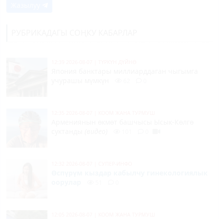
Жазылуу
РУБРИКАДАГЫ СОҢКУ КАБАРЛАР
12:39 2026-08-07
|
ТҮРКҮН ДҮЙНӨ
Япония банктары миллиарддаган чыгымга
учурашы мүмкүн
62
0
12:35 2026-08-07
|
КООМ ЖАНА ТУРМУШ
Армениянын өкмөт башчысы Ысык-Көлгө
суктанды
(видео)
101
0
12:32 2026-08-07
|
СУПЕР-ИНФО
Өспүрүм кыздар кабылчу гинекологиялык
оорулар
51
0
12:05 2026-08-07
|
КООМ ЖАНА ТУРМУШ