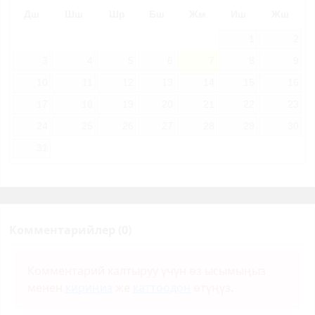
Дш
Шш
Шр
Бш
Жм
Иш
Жш
1
2
3
4
5
6
7
8
9
10
11
12
13
14
15
16
17
18
19
20
21
22
23
24
25
26
27
28
29
30
31
Комментарийлер (0)
Комментарий калтыруу үчүн өз ысымыңыз
менен
кириңиз
же
каттоодон
өтүңүз.