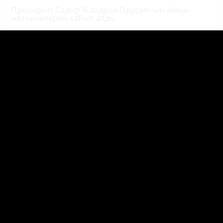
Президент Садыр Жапаров Орусиянын аймак
жетекчилерин кабыл алды
Трамп
: "АКШ өлкөгө мыйзамсыз кирген
мигранттардын агымын токтото алды"