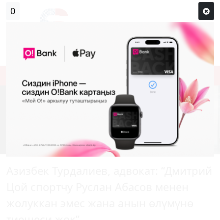
0
Кирүү
Сыр сөзүм кандай эле?
Каттоо
Азизбек Турдалиев, адвокат: “Дмитрий
Цой спортчу Руслан Абасов менен
жолуккан эмес жана анын өлүмүнө
тиешеси жок”