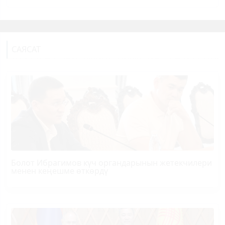
САЯСАТ
Болот
Ибрагимов
күч органдарынын жетекчилери
менен кеңешме өткөрдү