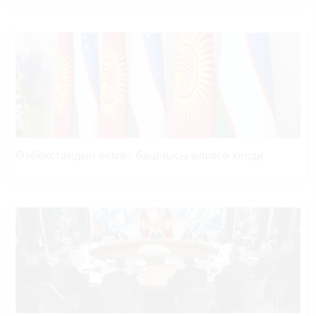
Өзбекстандын өкмөт башчысы өлкөгө келди