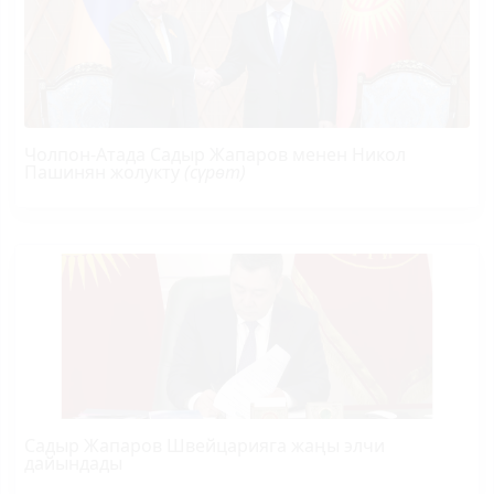
Чолпон-Атада Садыр Жапаров менен Никол
Пашинян жолукту
(сүрөт)
Садыр Жапаров Швейцарияга жаңы элчи
дайындады