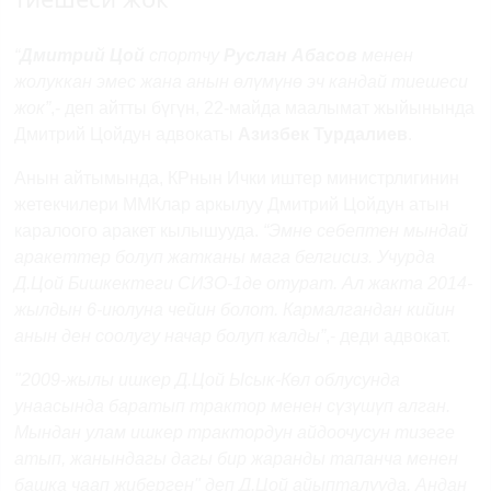
“
Дмитрий Цой
спортчу
Руслан Абасов
менен
жолуккан эмес жана анын өлүмүнө эч кандай тиешеси
жок”
,- деп айтты бүгүн, 22-майда маалымат жыйынында
Дмитрий Цойдун адвокаты
Азизбек Турдалиев
.
Анын айтымында, КРнын Ички иштер министрлигинин
жетекчилери ММКлар аркылуу Дмитрий Цойдун атын
каралоого аракет кылышууда.
“Эмне себептен мындай
аракеттер болуп жатканы мага белгисиз. Учурда
Д.Цой Бишкектеги СИЗО-1де отурат. Ал жакта 2014-
жылдын 6-июлуна чейин болот. Кармалгандан кийин
анын ден соолугу начар болуп калды”
,- деди адвокат.
"
2009-жылы ишкер Д.Цой Ысык-Көл облусунда
унаасында баратып трактор менен сүзүшүп алган.
Мындан улам ишкер трактордун айдоочусун тизеге
атып, жанындагы дагы бир жаранды тапанча менен
башка чаап жиберген" деп Д.Цой айыпталууда. Андан