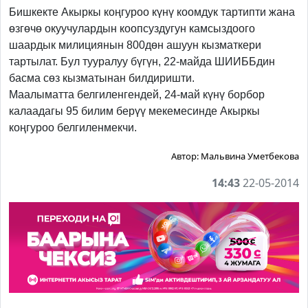
Бишкекте Акыркы коңгуроо күнү коомдук тартипти жана
өзгөчө окуучулардын коопсуздугун камсыздоого
шаардык милициянын 800дөн ашуун кызматкери
тартылат. Бул тууралуу бүгүн, 22-майда ШИИББдин
басма сөз кызматынан билдиришти.
Маалыматта белгиленгендей, 24-май күнү борбор
калаадагы 95 билим берүү мекемесинде Акыркы
коңгуроо белгиленмекчи.
Автор:
Мальвина Уметбекова
14:43
22-05-2014