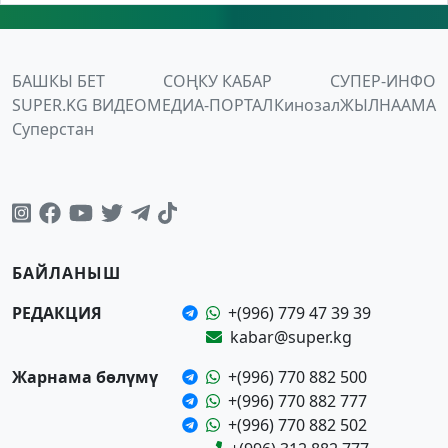
БАШКЫ БЕТ
СОҢКУ КАБАР
СУПЕР-ИНФО
SUPER.KG ВИДЕО
МЕДИА-ПОРТАЛ
Кинозал
ЖЫЛНААМА
Суперстан
БАЙЛАНЫШ
РЕДАКЦИЯ
+(996) 779 47 39 39
kabar@super.kg
Жарнама бөлүмү
+(996) 770 882 500
+(996) 770 882 777
+(996) 770 882 502