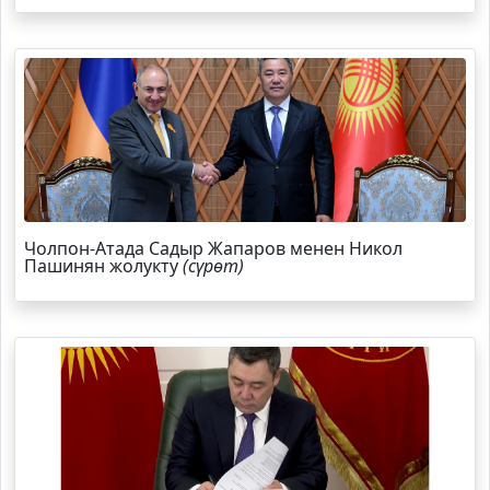
Чолпон-Атада Садыр Жапаров менен Никол
Пашинян жолукту
(сүрөт)