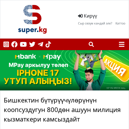
Кирүү
Сыр сөзүм кандай эле?
Каттоо
Бишкектин бүтүрүүчүлөрүнүн
коопсуздугун 800дөн ашуун милиция
кызматкери камсыздайт