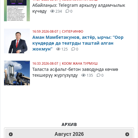
Абайлаңыз: Telegram аркылуу алдамчылык
күчөдү
234
0
16:59 2026-08-07
|
СУПЕР-ИНФО
Аман Мамбетакунов, актёр, ырчы: “Оор
күндөрдө да театрды таштай алган
жокмун”
125
0
16:33 2026-08-07
|
КООМ ЖАНА ТУРМУШ
Таласта асфальт-бетон заводунда көчмө
текшерүү жүргүзүлдү
135
0
АРХИВ
Август
2026