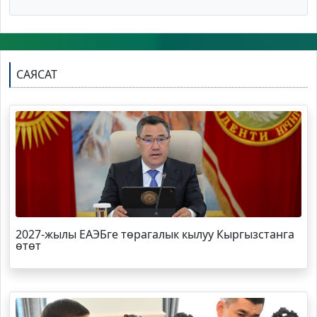
САЯСАТ
2027-жылы ЕАЭБге төрагалык кылуу Кыргызстанга
өтөт