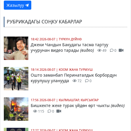
Жазылуу
РУБРИКАДАГЫ СОҢКУ КАБАРЛАР
18:42 2026-08-07
|
ТҮРКҮН ДҮЙНӨ
Джеки Чандын Бакудагы тасма тартуу
учурунан видео тарады
(видео)
49
0
18:14 2026-08-07
|
КООМ ЖАНА ТУРМУШ
Ошто заманбап Перинаталдык борбордун
курулушу уланууда
72
0
17:56 2026-08-07
|
КЫЛМЫШТАР, КЫРСЫКТАР
Бишкекте жеке турак үйдөн өрт чыкты
(видео)
115
0
17:27 2026-08-07
|
КООМ ЖАНА ТУРМУШ