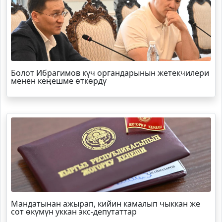
Болот
Ибрагимов
күч органдарынын жетекчилери
менен кеңешме өткөрдү
Мандатынан ажырап, кийин камалып чыккан же
сот өкүмүн уккан экс-депутаттар