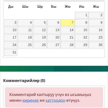
Дш
Шш
Шр
Бш
Жм
Иш
Жш
1
2
3
4
5
6
7
8
9
10
11
12
13
14
15
16
17
18
19
20
21
22
23
24
25
26
27
28
29
30
31
Комментарийлер (0)
Комментарий калтыруу үчүн өз ысымыңыз
менен
кириңиз
же
каттоодон
өтүңүз.