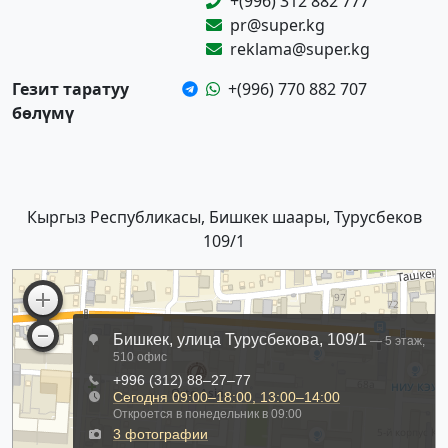
+(996) 312 882 777
pr@super.kg
reklama@super.kg
Гезит таратуу
+(996) 770 882 707
бөлүмү
Кыргыз Республикасы, Бишкек шаары, Турусбеков
109/1