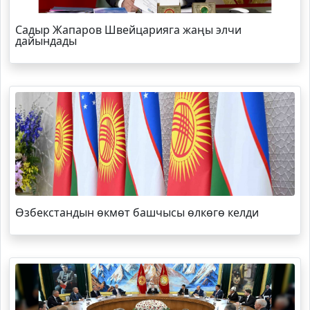
Садыр Жапаров Швейцарияга жаңы элчи
дайындады
Өзбекстандын өкмөт башчысы өлкөгө келди