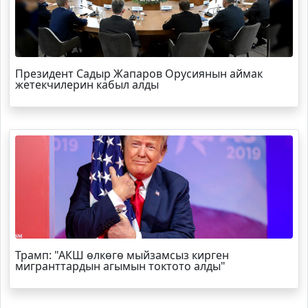
Президент Садыр Жапаров Орусиянын аймак
жетекчилерин кабыл алды
Трамп
: "АКШ өлкөгө мыйзамсыз кирген
мигранттардын агымын токтото алды"