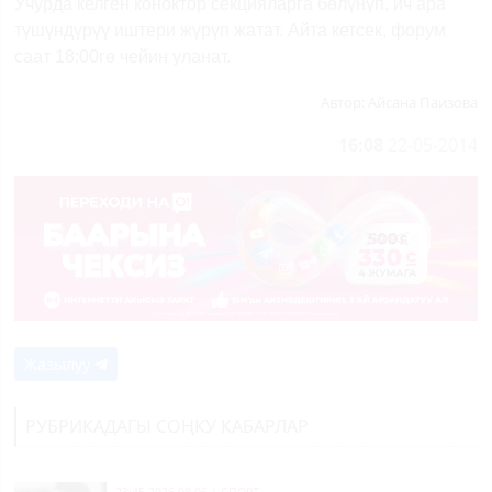
Учурда келген коноктор секцияларга бөлүнүп, ич ара
түшүндүрүү иштери жүрүп жатат. Айта кетсек, форум
саат 18:00гө чейин уланат.
Автор:
Айсана Паизова
16:08
22-05-2014
Жазылуу
РУБРИКАДАГЫ СОҢКУ КАБАРЛАР
23:45 2026-08-06
|
СПОРТ