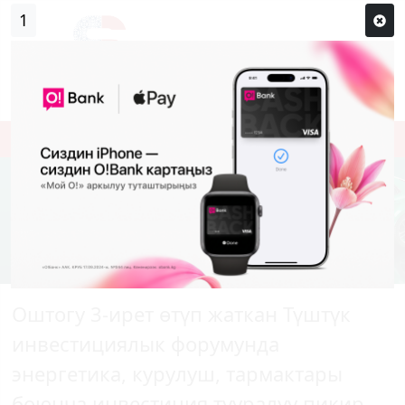
1
Кирүү
Сыр сөзүм кандай эле?
Каттоо
Оштогу 3-ирет өтүп жаткан Түштүк
инвестициялык форумунда
энергетика, курулуш, тармактары
боюнча инвестиция тууралуу пикир