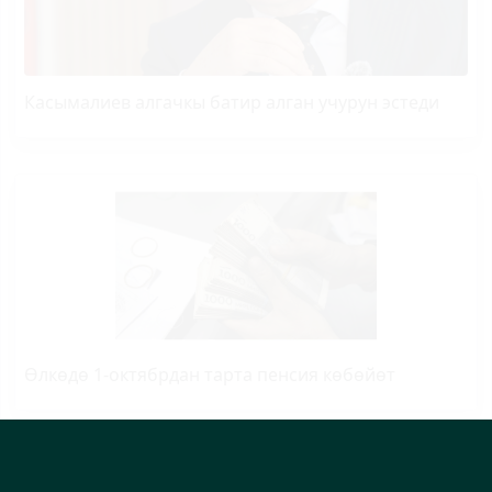
Касымалиев алгачкы батир алган учурун эстеди
Өлкөдө 1-октябрдан тарта пенсия көбөйөт