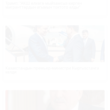
Трамп
: "АКШ өлкөгө мыйзамсыз кирген
мигранттардын агымын токтото алды"
Казакстандын премьер-министри Кыргызстанга
келди