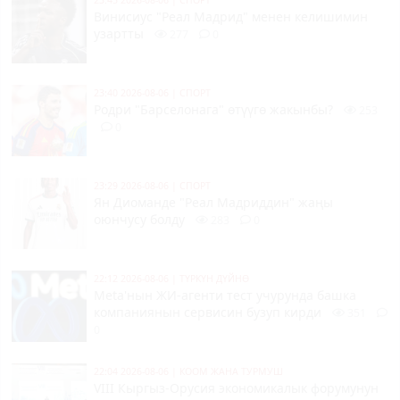
Винисиус "Реал Мадрид" менен келишимин
узартты
277
0
23:40 2026-08-06
|
СПОРТ
Родри "Барселонага" өтүүгө жакынбы?
253
0
23:29 2026-08-06
|
СПОРТ
Ян Диоманде "Реал Мадриддин" жаңы
оюнчусу болду
283
0
22:12 2026-08-06
|
ТҮРКҮН ДҮЙНӨ
Meta'нын ЖИ-агенти тест учурунда башка
компаниянын сервисин бузуп кирди
351
0
22:04 2026-08-06
|
КООМ ЖАНА ТУРМУШ
VIII Кыргыз-Орусия экономикалык форумунун