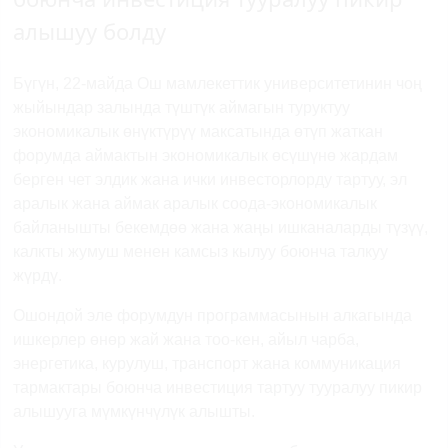
алышуу болду
Бүгүн, 22-майда Ош мамлекеттик университетинин чоң
жыйындар залында түштүк аймагын туруктуу
экономикалык өнүктүрүү максатында өтүп жаткан
форумда аймактын экономикалык өсүшүнө жардам
берген чет элдик жана ички инвесторлорду тартуу, эл
аралык жана аймак аралык соода-экономикалык
байланышты бекемдөө жана жаңы ишканаларды түзүү,
калкты жумуш менен камсыз кылуу боюнча талкуу
жүрдү.
Ошондой эле форумдун программасынын алкагында
ишкерлер өнөр жай жана тоо-кен, айыл чарба,
энергетика, курулуш, транспорт жана коммуникация
тармактары боюнча инвестиция тартуу тууралуу пикир
алышууга мүмкүнчүлүк алышты.