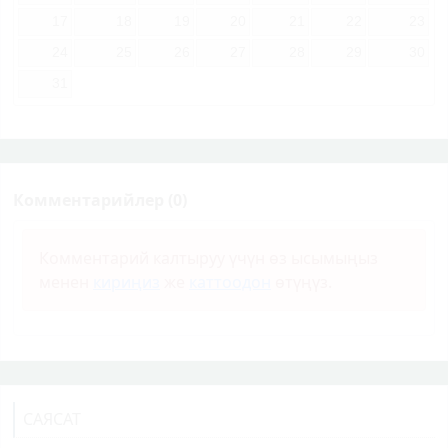
17
18
19
20
21
22
23
24
25
26
27
28
29
30
31
Комментарийлер (0)
Комментарий калтыруу үчүн өз ысымыңыз
менен
кириңиз
же
каттоодон
өтүңүз.
САЯСАТ