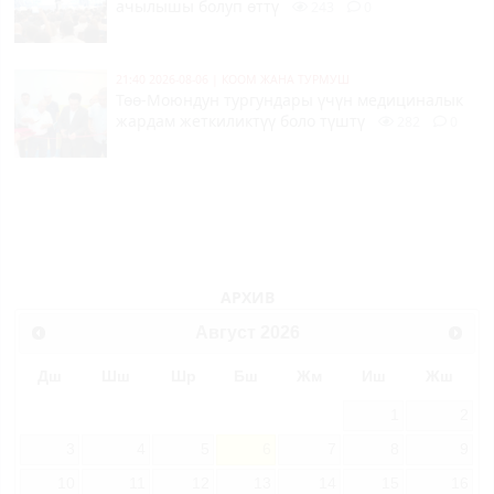
ачылышы болуп өттү
243
0
21:40 2026-08-06
|
КООМ ЖАНА ТУРМУШ
Төө-Моюндун тургундары үчүн медициналык
жардам жеткиликтүү боло түштү
282
0
АРХИВ
Август
2026
Дш
Шш
Шр
Бш
Жм
Иш
Жш
1
2
3
4
5
6
7
8
9
10
11
12
13
14
15
16