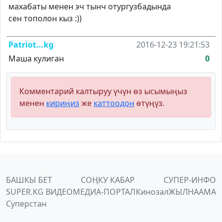
махабаты менен эч тынч отургузбадында
сен тополон кыз :))
Patriot...kg
2016-12-23 19:21:53
Маша кулиган
0
Комментарий калтыруу үчүн өз ысымыңыз
менен
кириңиз
же
каттоодон
өтүңүз.
БАШКЫ БЕТ
СОҢКУ КАБАР
СУПЕР-ИНФО
SUPER.KG ВИДЕО
МЕДИА-ПОРТАЛ
Кинозал
ЖЫЛНААМА
Суперстан