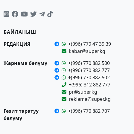
БАЙЛАНЫШ
РЕДАКЦИЯ
+(996) 779 47 39 39
kabar@super.kg
Жарнама бөлүмү
+(996) 770 882 500
+(996) 770 882 777
+(996) 770 882 502
+(996) 312 882 777
pr@super.kg
reklama@super.kg
Гезит таратуу
+(996) 770 882 707
бөлүмү