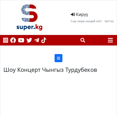
Кирүү
Сыр сөзүм кандай эле?
Каттоо
Шоу Концерт Чынгыз Турдубеков