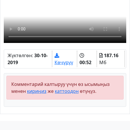
Жүктөлгөн:
30-10-
187.16
2019
Көчүрүү
00:52
Мб
Комментарий калтыруу үчүн өз ысымыңыз
менен
кириңиз
же
каттоодон
өтүңүз.