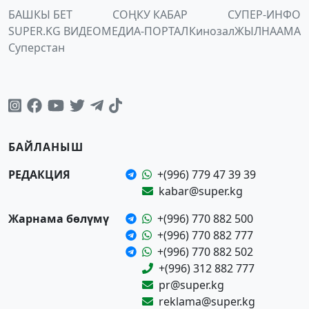
БАШКЫ БЕТ
СОҢКУ КАБАР
СУПЕР-ИНФО
SUPER.KG ВИДЕО
МЕДИА-ПОРТАЛ
Кинозал
ЖЫЛНААМА
Суперстан
БАЙЛАНЫШ
РЕДАКЦИЯ
+(996) 779 47 39 39
kabar@super.kg
Жарнама бөлүмү
+(996) 770 882 500
+(996) 770 882 777
+(996) 770 882 502
+(996) 312 882 777
pr@super.kg
reklama@super.kg