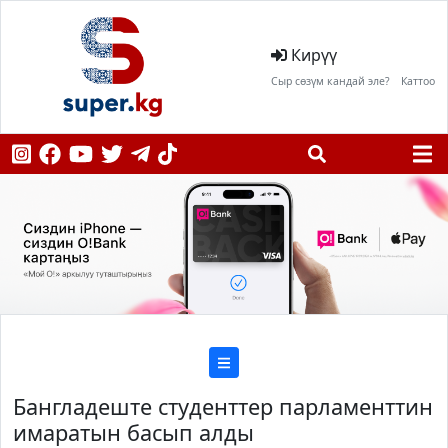
Кирүү
Сыр сөзүм кандай эле?
Каттоо
Бангладеште студенттер парламенттин
имаратын басып алды