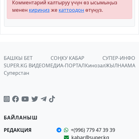
Комментарий калтыруу үчүн өз ысымыңыз
менен
кириңиз
же
каттоодон
өтүңүз.
БАШКЫ БЕТ
СОҢКУ КАБАР
СУПЕР-ИНФО
SUPER.KG ВИДЕО
МЕДИА-ПОРТАЛ
Кинозал
ЖЫЛНААМА
Суперстан
БАЙЛАНЫШ
РЕДАКЦИЯ
+(996) 779 47 39 39
kabar@super.kg