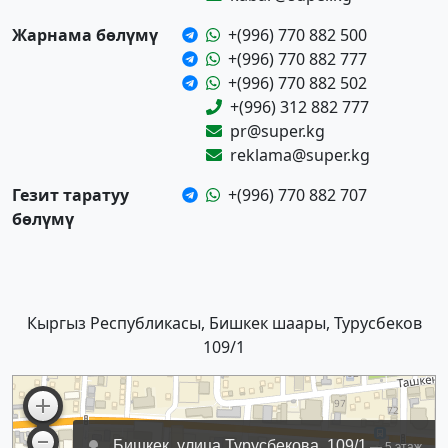
Жарнама бөлүмү
+(996) 770 882 500
+(996) 770 882 777
+(996) 770 882 502
+(996) 312 882 777
pr@super.kg
reklama@super.kg
Гезит таратуу
+(996) 770 882 707
бөлүмү
Кыргыз Республикасы, Бишкек шаары, Турусбеков
109/1