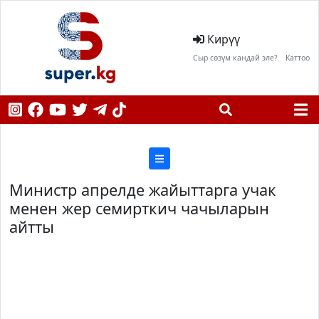
Кирүү
Сыр сөзүм кандай эле?
Каттоо
Министр апрелде жайыттарга учак
менен жер семирткич чачыларын
айтты