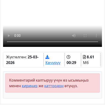
Жүктөлгөн:
25-03-
8.61
2026
Көчүрүү
00:29
Мб
Комментарий калтыруу үчүн өз ысымыңыз
менен
кириңиз
же
каттоодон
өтүңүз.