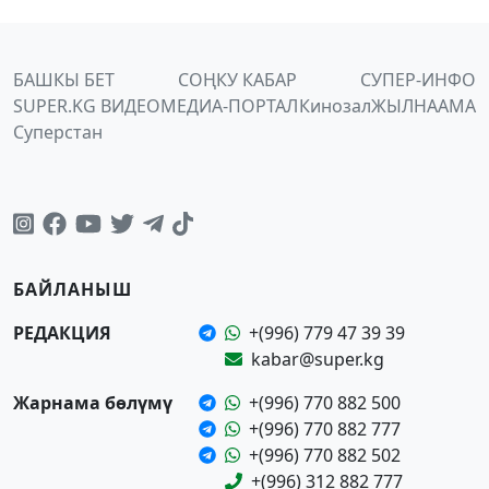
БАШКЫ БЕТ
СОҢКУ КАБАР
СУПЕР-ИНФО
SUPER.KG ВИДЕО
МЕДИА-ПОРТАЛ
Кинозал
ЖЫЛНААМА
Суперстан
БАЙЛАНЫШ
РЕДАКЦИЯ
+(996) 779 47 39 39
kabar@super.kg
Жарнама бөлүмү
+(996) 770 882 500
+(996) 770 882 777
+(996) 770 882 502
+(996) 312 882 777