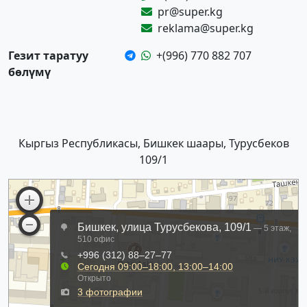
pr@super.kg
reklama@super.kg
Гезит таратуу
+(996) 770 882 707
бөлүмү
Кыргыз Республикасы, Бишкек шаары, Турусбеков
109/1