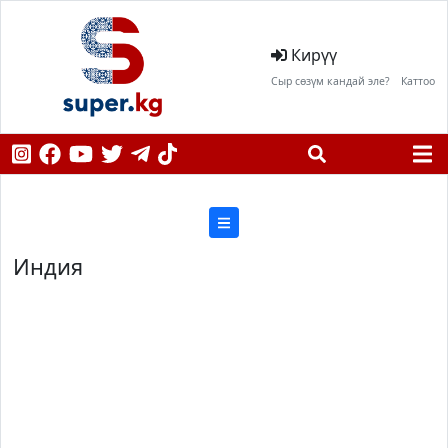
Кирүү
Сыр сөзүм кандай эле?
Каттоо
Индия