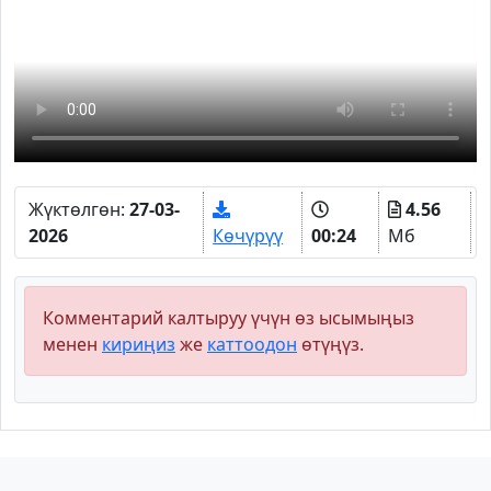
Жүктөлгөн:
27-03-
4.56
2026
Көчүрүү
00:24
Мб
Комментарий калтыруу үчүн өз ысымыңыз
менен
кириңиз
же
каттоодон
өтүңүз.