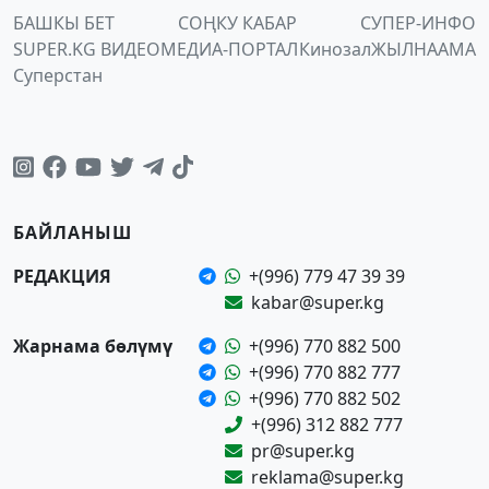
БАШКЫ БЕТ
СОҢКУ КАБАР
СУПЕР-ИНФО
SUPER.KG ВИДЕО
МЕДИА-ПОРТАЛ
Кинозал
ЖЫЛНААМА
Суперстан
БАЙЛАНЫШ
РЕДАКЦИЯ
+(996) 779 47 39 39
kabar@super.kg
Жарнама бөлүмү
+(996) 770 882 500
+(996) 770 882 777
+(996) 770 882 502
+(996) 312 882 777
pr@super.kg
reklama@super.kg