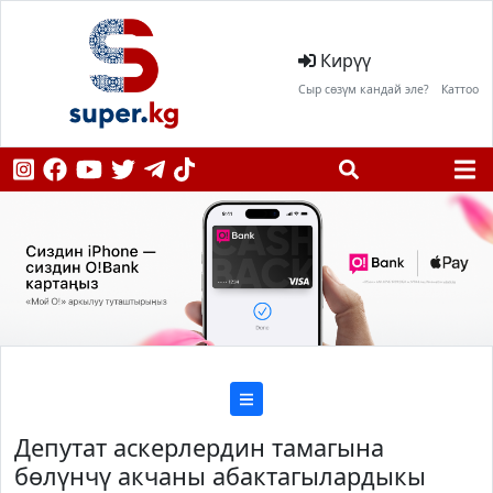
Кирүү
Сыр сөзүм кандай эле?
Каттоо
Депутат аскерлердин тамагына
бөлүнчү акчаны абактагылардыкы