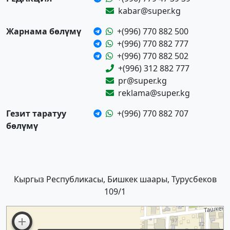
kabar@super.kg
Жарнама бөлүмү
+(996) 770 882 500
+(996) 770 882 777
+(996) 770 882 502
+(996) 312 882 777
pr@super.kg
reklama@super.kg
Гезит таратуу
+(996) 770 882 707
бөлүмү
Кыргыз Республикасы, Бишкек шаары, Турусбеков
109/1