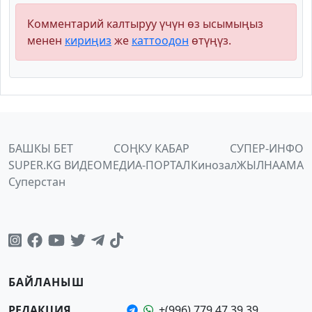
Комментарий калтыруу үчүн өз ысымыңыз
менен
кириңиз
же
каттоодон
өтүңүз.
БАШКЫ БЕТ
СОҢКУ КАБАР
СУПЕР-ИНФО
SUPER.KG ВИДЕО
МЕДИА-ПОРТАЛ
Кинозал
ЖЫЛНААМА
Суперстан
БАЙЛАНЫШ
РЕДАКЦИЯ
+(996) 779 47 39 39