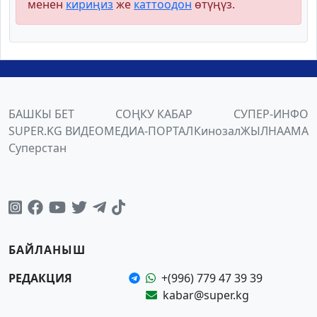
менен
кириңиз
же
каттоодон
өтүңүз.
БАШКЫ БЕТ
СОҢКУ КАБАР
СУПЕР-ИНФО
SUPER.KG ВИДЕО
МЕДИА-ПОРТАЛ
Кинозал
ЖЫЛНААМА
Суперстан
БАЙЛАНЫШ
РЕДАКЦИЯ
+(996) 779 47 39 39
kabar@super.kg