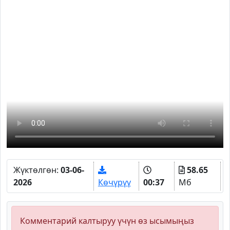
Жүктөлгөн:
03-06-
58.65
2026
Көчүрүү
00:37
Мб
Комментарий калтыруу үчүн өз ысымыңыз