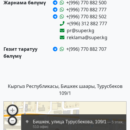
Жарнама бөлүмү
+(996) 770 882 500
+(996) 770 882 777
+(996) 770 882 502
+(996) 312 882 777
pr@super.kg
reklama@super.kg
Гезит таратуу
+(996) 770 882 707
бөлүмү
Кыргыз Республикасы, Бишкек шаары, Турусбеков
109/1