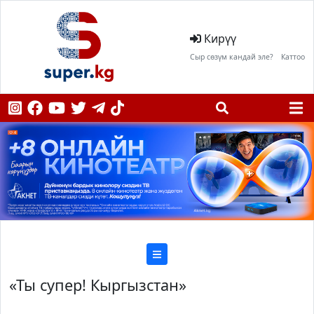
Кирүү
Сыр сөзүм кандай эле?
Каттоо
«Ты супер! Кыргызстан»