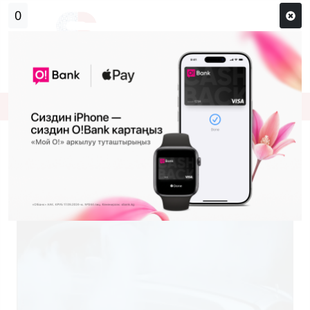
0
Кирүү
Сыр сөзүм кандай эле?
Каттоо
Ne-Yo Beautiful Monster