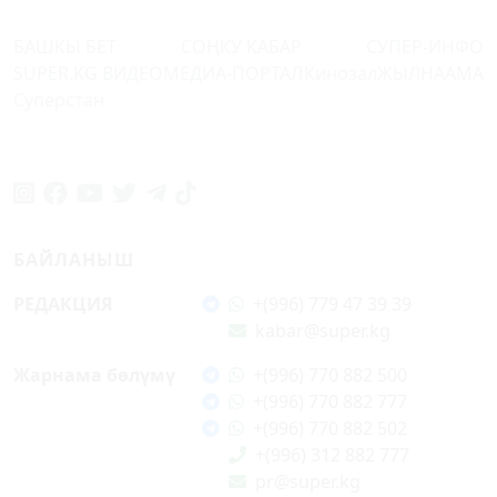
БАШКЫ БЕТ
СОҢКУ КАБАР
СУПЕР-ИНФО
SUPER.KG ВИДЕО
МЕДИА-ПОРТАЛ
Кинозал
ЖЫЛНААМА
Суперстан
БАЙЛАНЫШ
РЕДАКЦИЯ
+(996) 779 47 39 39
kabar@super.kg
Жарнама бөлүмү
+(996) 770 882 500
+(996) 770 882 777
+(996) 770 882 502
+(996) 312 882 777
pr@super.kg