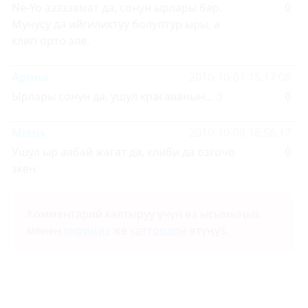
Ne-Yo аззззамат да, сонун ырлары бар.
0
Мунусу да ийгиликтуу болуптур ыры, а
клип орто эле.
Арина
2010-10-07 15:17:06
Ырлары сонун да, ушул красаванын... :)
0
Missis
2010-10-08 16:56:17
Ушул ыр аябай жагат да, клиби да озгочо
0
экен.
Комментарий калтыруу үчүн өз ысымыңыз
менен
кириңиз
же
каттоодон
өтүңүз.