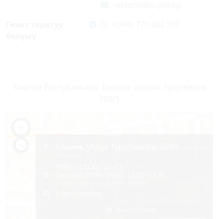
reklama@super.kg
Гезит таратуу
+(996) 770 882 707
бөлүмү
Кыргыз Республикасы, Бишкек шаары, Турусбеков
109/1