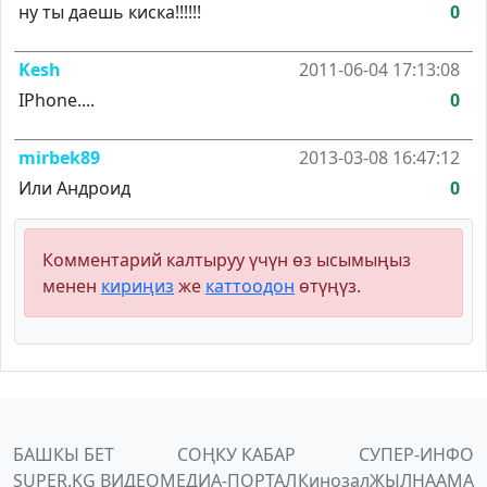
ну ты даешь киска!!!!!!
0
Kesh
2011-06-04 17:13:08
IPhone....
0
mirbek89
2013-03-08 16:47:12
Или Андроид
0
Комментарий калтыруу үчүн өз ысымыңыз
менен
кириңиз
же
каттоодон
өтүңүз.
БАШКЫ БЕТ
СОҢКУ КАБАР
СУПЕР-ИНФО
SUPER.KG ВИДЕО
МЕДИА-ПОРТАЛ
Кинозал
ЖЫЛНААМА