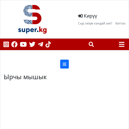
Кирүү
Сыр сөзүм кандай эле?
Каттоо
Ырчы мышык