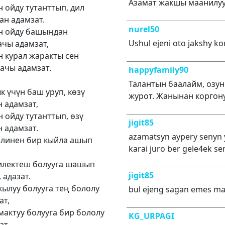
Азамат жакшы маанилуу
 ойду тутанттып, дил
ан адамзат.
nurel50
 ойду башыңдан
Ushul ejeni oto jakshy k
ачы адамзат,
 курал жаракты сен
ачы адамзат.
happyfamily90
Талантын баалайм, озу
к үчүн баш уруп, көзү
журот. Жанынан коргону
н адамзат,
 ойду тутанттып, өзү
jigit85
н адамзат.
azamatsyn aypery senyn y
линен бир кыйла ашып
karai juro ber gele4ek sen
илектеш болууга шашып
jigit85
 адазат.
ылуу болууга тең бололу
bul ejeng sagan emes m
ат,
актуу болууга бир бололу
KG_URPAGI
ат.