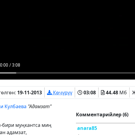
төлгөн:
19-11-2013
Көчүрүү
03:08
44.48
Мб
Ж
и Кулбаева
"Адамзат"
Комментарийлер (6)
-бири муңкантса миң
anara85
ан адамзат,