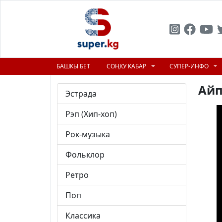
БАШКЫ БЕТ
СОҢКУ КАБАР
СУПЕР-ИНФО
Айп
Эстрада
Рэп (Хип-хоп)
Рок-музыка
Фольклор
Ретро
Поп
Классика