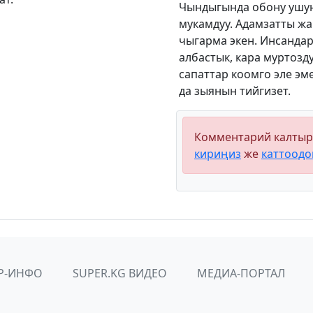
Чындыгында обону ушун
мукамдуу. Адамзатты ж
чыгарма экен. Инсандар
албастык, кара муртозд
сапаттар коомго эле эм
да зыянын тийгизет.
Комментарий калтыр
кириңиз
же
каттоодо
Р-ИНФО
SUPER.KG ВИДЕО
МЕДИА-ПОРТАЛ