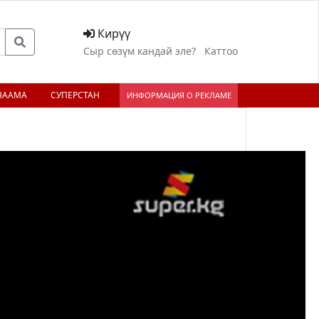
Кирүү
Сыр сөзүм кандай эле?
Каттоо
НААМА
СУПЕРСТАН
ИНФОРМАЦИЯ О РЕКЛАМЕ