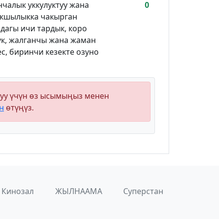
чалык уккулуктуу жана
0
акшылыкка чакырган
дагы ичи тардык, коро
ук, жалганчы жана жаман
ес, биринчи кезекте озуно
уу үчүн өз ысымыңыз менен
н
өтүңүз.
Кинозал
ЖЫЛНААМА
Суперстан