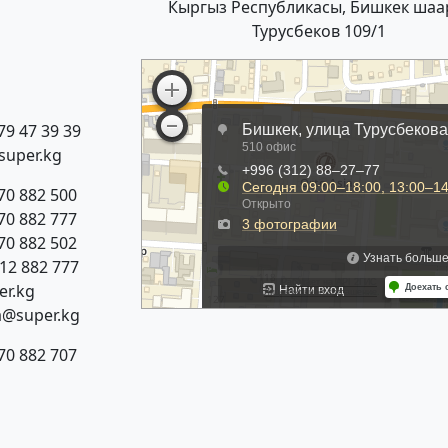
Кыргыз Республикасы, Бишкек шаа
Турусбеков 109/1
79 47 39 39
super.kg
70 882 500
70 882 777
70 882 502
312 882 777
r.kg
a@super.kg
70 882 707