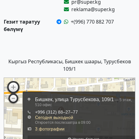
pr@super.kg
reklama@super.kg
Гезит таратуу
+(996) 770 882 707
бөлүмү
Кыргыз Республикасы, Бишкек шаары, Турусбеков
109/1