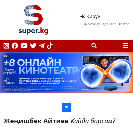
Кирүү
Сыр сөзүм кандай эле?
Каттоо
Жеңишбек Айтиев
Кайда барсам?