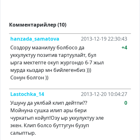
Комментарийлер (10)
hanzada_samatova
2013-12-19 22:30:43
Создору маанилуу болбосо да
+4
уккулуктуу позитив тартуулайт, бул
ырга мектепте окуп жургондо 6-7 жыл
мурда кыздар мн бийлегенбиз )))
Сонун болгон ))
Lastochka_14
2013-12-20 10:04:27
Ушуну да уялбай клип дейтпи??
0
Мойнуна сушка илип ары бери
чуркатып койуп!Озу ыр уккулуктуу эле
экен. Клип болсо буттугун бузуп
салыптыр.