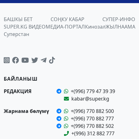
БАШКЫ БЕТ
СОҢКУ КАБАР
СУПЕР-ИНФО
SUPER.KG ВИДЕО
МЕДИА-ПОРТАЛ
Кинозал
ЖЫЛНААМА
Суперстан
БАЙЛАНЫШ
РЕДАКЦИЯ
+(996) 779 47 39 39
kabar@super.kg
Жарнама бөлүмү
+(996) 770 882 500
+(996) 770 882 777
+(996) 770 882 502
+(996) 312 882 777