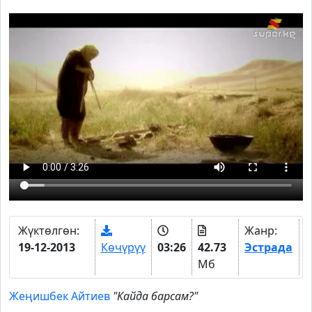
Жүктөлгөн:
Жанр:
19-12-2013
Көчүрүү
03:26
42.73
Эстрада
Мб
Жеңишбек Айтиев
"Кайда барсам?"