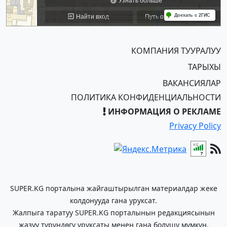
КОМПАНИЯ ТУУРАЛУУ
ТАРЫХЫ
ВАКАНСИЯЛАР
ПОЛИТИКА КОНФИДЕНЦИАЛЬНОСТИ
ИНФОРМАЦИЯ О РЕКЛАМЕ
Privacy Policy
SUPER.KG порталына жайгаштырылган материалдар жеке
колдонууда гана уруксат.
Жалпыга таратуу SUPER.KG порталынын редакциясынын
жазуу түрүндөгү уруксаты менен гана болушу мүмкүн.