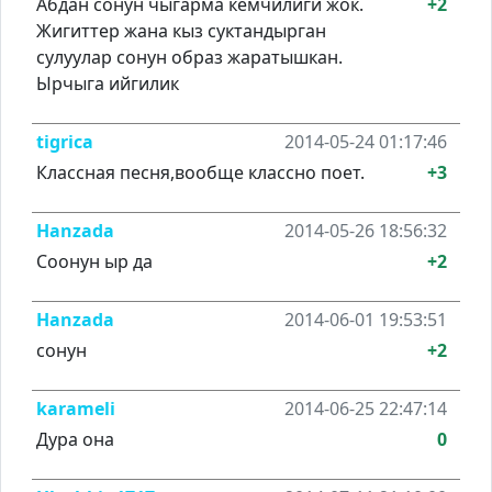
Абдан сонун чыгарма кемчилиги жок.
+2
Жигиттер жана кыз суктандырган
сулуулар сонун образ жаратышкан.
Ырчыга ийгилик
tigrica
2014-05-24 01:17:46
Классная песня,вообще классно поет.
+3
Hanzada
2014-05-26 18:56:32
Соонун ыр да
+2
Hanzada
2014-06-01 19:53:51
сонун
+2
karameli
2014-06-25 22:47:14
Дура она
0