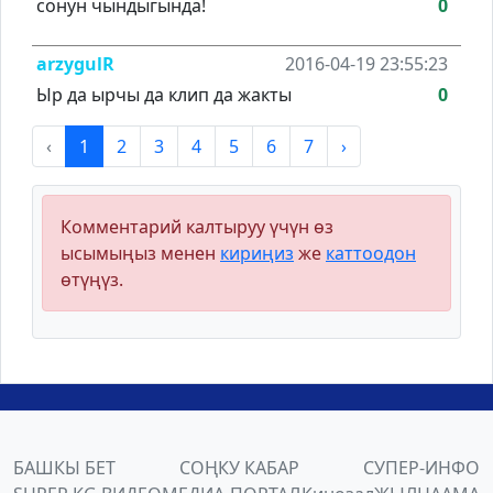
сонун чындыгында!
0
arzygulR
2016-04-19 23:55:23
Ыр да ырчы да клип да жакты
0
‹
1
2
3
4
5
6
7
›
Комментарий калтыруу үчүн өз
ысымыңыз менен
кириңиз
же
каттоодон
өтүңүз.
БАШКЫ БЕТ
СОҢКУ КАБАР
СУПЕР-ИНФО