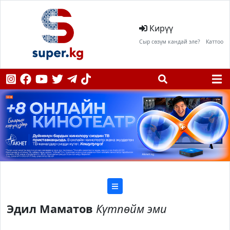
Кирүү
Сыр сөзүм кандай эле?
Каттоо
Эдил Маматов
Күтпөйм эми