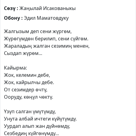
Сөзү :
Жаңылай Исакованыкы
Обону :
Эдил Маматовдуку
Жалгызым деп сени жүргөм,
Жүрөгүмдөн берилип, сени сүйгөм.
Жараладың жалган сезимиң менен,
Сыздап жүрөм...
Кайырма:
Жок, келемин дебе,
Жок, кайрылчы дебе.
От сезимдер өчтү,
Ооруду, көңүл чөктү.
Үзүп салган үмүтүмдү,
Унута албай ичтеги күйүтүмдү.
Уурдап алып жан дүйнөмдү,
Сезбедиң күйгөнүмдү...