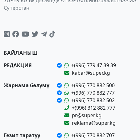
SUPER.KG ВИДЕО
МЕДИА-ПОРТАЛ
Кинозал
ЖЫЛНААМА
Суперстан
БАЙЛАНЫШ
РЕДАКЦИЯ
+(996) 779 47 39 39
kabar@super.kg
Жарнама бөлүмү
+(996) 770 882 500
+(996) 770 882 777
+(996) 770 882 502
+(996) 312 882 777
pr@super.kg
reklama@super.kg
Гезит таратуу
+(996) 770 882 707