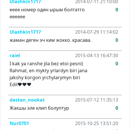
Ulashkin1717
2014-07-11 21:10:00
ееее номер один ырым болтатго
0
ееееее
Ulashkin1717
2014-07-29 11:14:02
жаман деген эч ким жокко. красава.
0
raiel
2015-04-13 16:47:30
I kak ya ranshe jila bez etoi pesni)
0
Rahmat, en mykty yrlardyn biri jana
jakshy korgon yrchylarymyn biri
Edil♥♥♥
dastan_nookat
2015-07-12 11:35:13
Жакшы эле клип болуптур
0
Nur0701
2015-10-25 13:51:20