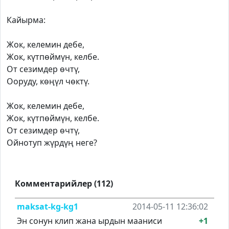
Кайырма:
Жок, келемин дебе,
Жок, күтпөймүн, келбе.
От сезимдер өчтү,
Ооруду, көңүл чөктү.
Жок, келемин дебе,
Жок, күтпөймүн, келбе.
От сезимдер өчтү,
Ойнотуп жүрдүң неге?
Комментарийлер (112)
maksat-kg-kg1
2014-05-11 12:36:02
Эн сонун клип жана ырдын мааниси
+1