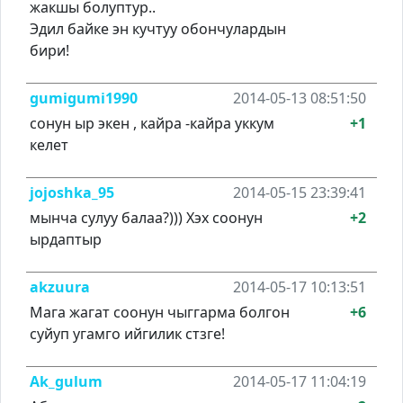
жакшы болуптур..
Эдил байке эн кучтуу обончулардын
бири!
gumigumi1990
2014-05-13 08:51:50
сонун ыр экен , кайра -кайра уккум
+1
келет
jojoshka_95
2014-05-15 23:39:41
мынча сулуу балаа?))) Хэх соонун
+2
ырдаптыр
akzuura
2014-05-17 10:13:51
Мага жагат соонун чыггарма болгон
+6
суйуп угамго ийгилик стзге!
Ak_gulum
2014-05-17 11:04:19