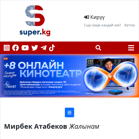
Кирүү
Сыр сөзүм кандай эле?
Каттоо
Мирбек Атабеков
Жалынам