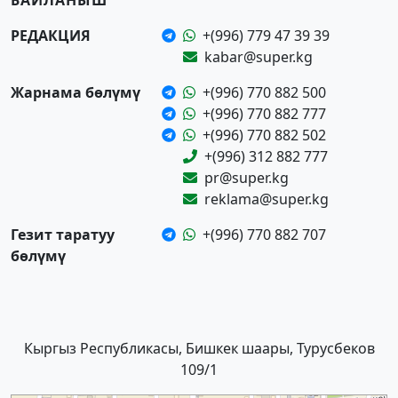
БАЙЛАНЫШ
РЕДАКЦИЯ
+(996) 779 47 39 39
kabar@super.kg
Жарнама бөлүмү
+(996) 770 882 500
+(996) 770 882 777
+(996) 770 882 502
+(996) 312 882 777
pr@super.kg
reklama@super.kg
Гезит таратуу
+(996) 770 882 707
бөлүмү
Кыргыз Республикасы, Бишкек шаары, Турусбеков
109/1