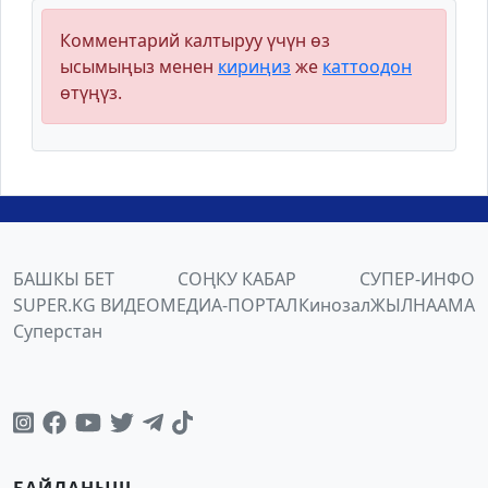
Комментарий калтыруу үчүн өз
ысымыңыз менен
кириңиз
же
каттоодон
өтүңүз.
БАШКЫ БЕТ
СОҢКУ КАБАР
СУПЕР-ИНФО
SUPER.KG ВИДЕО
МЕДИА-ПОРТАЛ
Кинозал
ЖЫЛНААМА
Суперстан