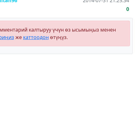
ultan96
2014-07-31 21:25:34
0
мментарий калтыруу үчүн өз ысымыңыз менен
риңиз
же
каттоодон
өтүңүз.