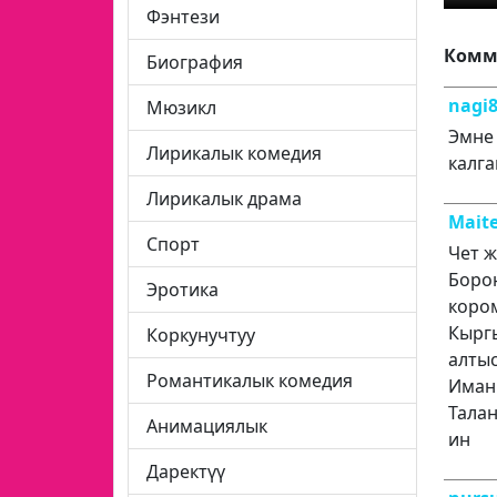
Фэнтези
Комм
Биография
nagi
Мюзикл
Эмне 
Лирикалык комедия
калга
Лирикалык драма
Mait
Спорт
Чет 
Боро
Эротика
коро
Кыргы
Коркунучтуу
алты
Романтикалык комедия
Иманк
Талан
Анимациялык
ин
Даректүү