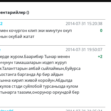
ентарийлер ()
82
2014-07-31 15:20:38
мен кочургон клип эки минутун окуп
0
нын окубай жатат
e
2014-07-31 19:50:07
жерде журом.Баарибир Тынар менен
+2
нчунун тамашаларын издеп журуп
м.Таланттарын аябай сыйлаймын,буйурса
зстанга барганда Ар бир айдын
сынна кирип живой коройун.Абдылда
улов стзди суйлобой турсанызда кулом
тынарга таазим,онорунор оркундой бер