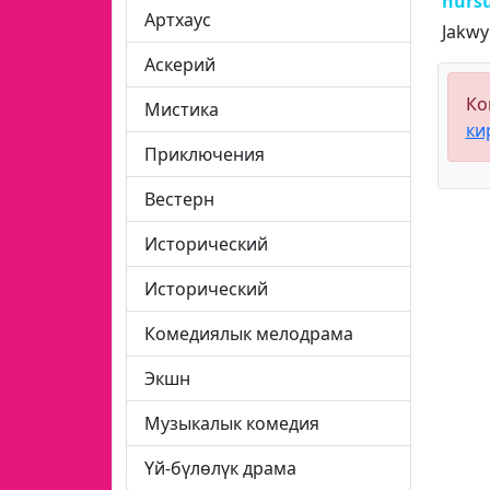
nurs
Артхаус
Jakwy
Аскерий
Ко
Мистика
ки
Приключения
Вестерн
Исторический
Исторический
Комедиялык мелодрама
Экшн
Музыкалык комедия
Үй-бүлөлүк драма