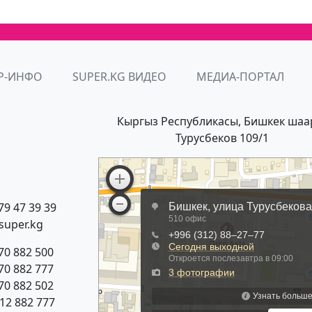
Р-ИНФО
SUPER.KG ВИДЕО
МЕДИА-ПОРТАЛ
Кыргыз Республикасы, Бишкек шаа
Турусбеков 109/1
79 47 39 39
super.kg
70 882 500
70 882 777
70 882 502
312 882 777