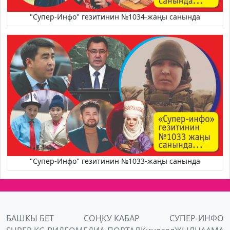
"Супер-Инфо" гезитинин №1034-жаңы санында
"Супер-Инфо" гезитинин №1033-жаңы санында
БАШКЫ БЕТ
СОҢКУ КАБАР
СУПЕР-ИНФО