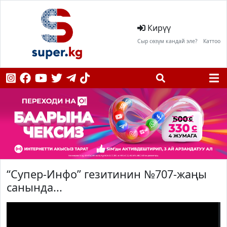
Кирүү
Сыр сөзүм кандай эле?
Каттоо
“Супер-Инфо” гезитинин №707-жаңы
санында...
;