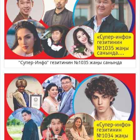
"Супер-Инфо" гезитинин №1035 жаңы санында