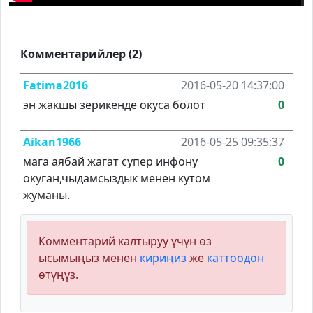
Комментарийлер (2)
Fatima2016
2016-05-20 14:37:00
эн жакшы зерикенде окуса болот
0
Aikan1966
2016-05-25 09:35:37
мага аябай жагат супер инфону
0
окуган,чыдамсыздык менен кутом
жуманы.
Комментарий калтыруу үчүн өз
ысымыңыз менен
кириңиз
же
каттоодон
өтүңүз.