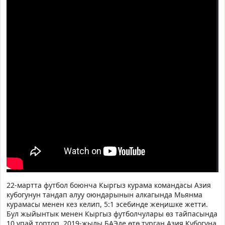
22-мартта футбол боюнча Кыргыз курама командасы Азия
кубогунун тандап алуу оюндарынын алкагында Мьянма
курамасы менен кез келип, 5:1 эсебинде жеңишке жетти.
Бул жыйынтык менен Кыргыз футболчулары өз тайпасында
10 упай топтоп, 2019-жылы БАЭде өтө турган Азия Кубогуна