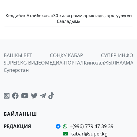
Келдибек Атайбеков: «30 килограмм арыктады, эрктүүлүгүн
бааладым»
БАШКЫ БЕТ
СОҢКУ КАБАР
СУПЕР-ИНФО
SUPER.KG ВИДЕО
МЕДИА-ПОРТАЛ
Кинозал
ЖЫЛНААМА
Суперстан
БАЙЛАНЫШ
РЕДАКЦИЯ
+(996) 779 47 39 39
kabar@super.kg