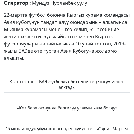
Оператор :
Мундуз Нурланбек уулу
22-мартта футбол боюнча Кыргыз курама командасы
Азия кубогунун тандап алуу оюндарынын алкагында
Мьянма курамасы менен кез келип, 5:1 эсебинде
жеңишке жетти. Бул жыйынтык менен Кыргыз
футболчулары өз тайпасында 10 упай топтоп, 2019-
жылы БАЭде өтө турган Азия Кубогуна жолдомо
алышты.
Кыргызстан – БАЭ футболдук беттеши тең чыгуу менен
аяктады
«Көк бөрү оюнунда белгилүү улакчы каза болду»
“5 миллиондук үйүм жөн жерден күйүп кетти” дейт Марсел