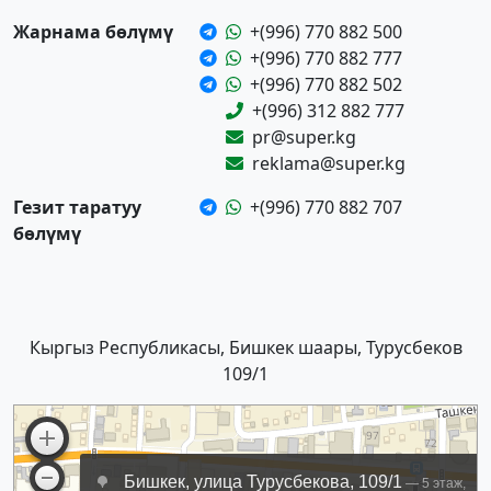
Жарнама бөлүмү
+(996) 770 882 500
+(996) 770 882 777
+(996) 770 882 502
+(996) 312 882 777
pr@super.kg
reklama@super.kg
Гезит таратуу
+(996) 770 882 707
бөлүмү
Кыргыз Республикасы, Бишкек шаары, Турусбеков
109/1