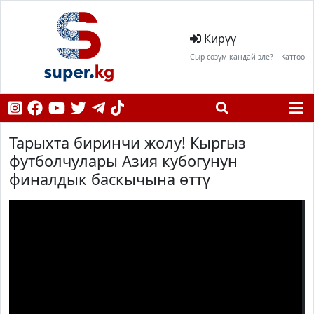
Кирүү
Сыр сөзүм кандай эле?
Каттоо
Тарыхта биринчи жолу! Кыргыз
футболчулары Азия кубогунун
финалдык баскычына өттү
;