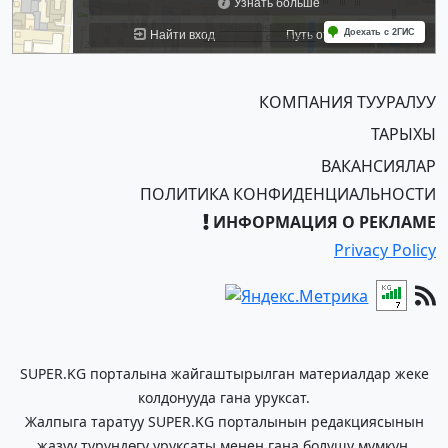
КОМПАНИЯ ТУУРАЛУУ
ТАРЫХЫ
ВАКАНСИЯЛАР
ПОЛИТИКА КОНФИДЕНЦИАЛЬНОСТИ
ИНФОРМАЦИЯ О РЕКЛАМЕ
Privacy Policy
SUPER.KG порталына жайгаштырылган материалдар жеке
колдонууда гана уруксат.
Жалпыга таратуу SUPER.KG порталынын редакциясынын
жазуу түрүндөгү уруксаты менен гана болушу мүмкүн.