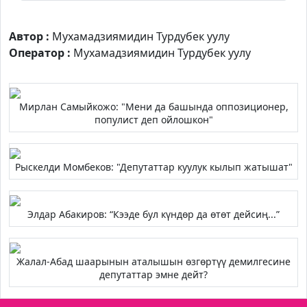
Автор :
Мухамадзиямидин Турдубек уулу
Оператор :
Мухамадзиямидин Турдубек уулу
Мирлан Самыйкожо: "Мени да башында оппозиционер,
популист деп ойлошкон"
Рыскелди Момбеков: "Депутаттар куулук кылып жатышат"
Элдар Абакиров: “Кээде бул күндөр да өтөт дейсиң...”
Жалал-Абад шаарынын аталышын өзгөртүү демилгесине
депутаттар эмне дейт?