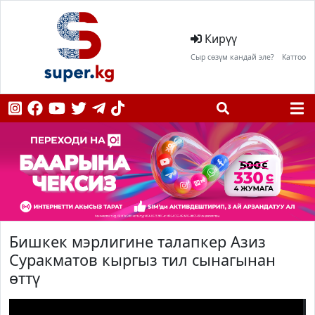
Кирүү
Сыр сөзүм кандай эле?
Каттоо
Бишкек мэрлигине талапкер Азиз
Суракматов кыргыз тил сынагынан
өттү
;