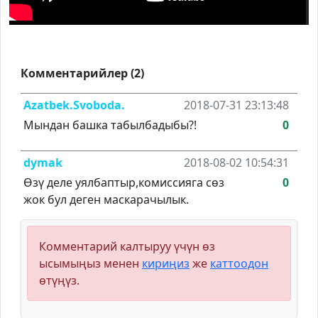
Комментарийлер (2)
Azatbek.Svoboda.
2018-07-31 23:13:48
Мындан башка табылбадыбы?!
0
dymak
2018-08-02 10:54:31
Өзү деле уялбаптыр,комиссияга сөз
0
жок бул деген маскарачылык.
Комментарий калтыруу үчүн өз
ысымыңыз менен
кириңиз
же
каттоодон
өтүңүз.