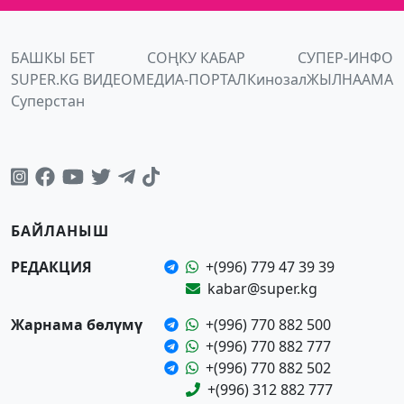
БАШКЫ БЕТ
СОҢКУ КАБАР
СУПЕР-ИНФО
SUPER.KG ВИДЕО
МЕДИА-ПОРТАЛ
Кинозал
ЖЫЛНААМА
Суперстан
БАЙЛАНЫШ
РЕДАКЦИЯ
+(996) 779 47 39 39
kabar@super.kg
Жарнама бөлүмү
+(996) 770 882 500
+(996) 770 882 777
+(996) 770 882 502
+(996) 312 882 777