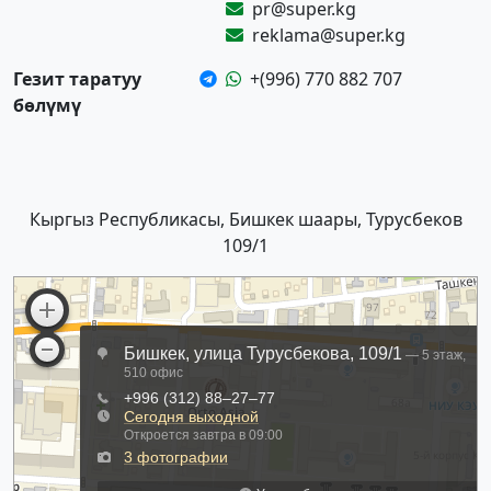
pr@super.kg
reklama@super.kg
Гезит таратуу
+(996) 770 882 707
бөлүмү
Кыргыз Республикасы, Бишкек шаары, Турусбеков
109/1