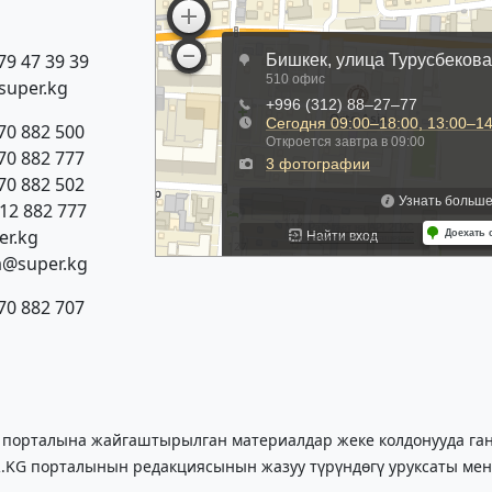
79 47 39 39
super.kg
70 882 500
70 882 777
70 882 502
312 882 777
r.kg
a@super.kg
70 882 707
 порталына жайгаштырылган материалдар жеке колдонууда гана
.KG порталынын редакциясынын жазуу түрүндөгү уруксаты мен