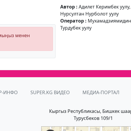
Автор :
Адилет Керимбек уулу,
Нурсултан Нурболот уулу
Оператор :
Мухамадзиямиди
Турдубек уулу
ымыңыз менен
Р-ИНФО
SUPER.KG ВИДЕО
МЕДИА-ПОРТАЛ
Кыргыз Республикасы, Бишкек шаа
Турусбеков 109/1