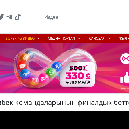
SUPER.KG ВИДЕО
МЕДИА-ПОРТАЛ
КИНОЗАЛ
ЖЫЛ
збек командаларынын финалдык бет