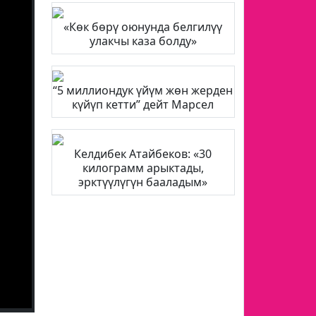
«Көк бөрү оюнунда белгилүү
улакчы каза болду»
“5 миллиондук үйүм жөн жерден
күйүп кетти” дейт Марсел
Келдибек Атайбеков: «30
килограмм арыктады,
эрктүүлүгүн бааладым»