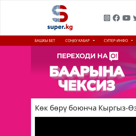
БАШКЫ БЕТ
СОҢКУ КАБАР
СУПЕР-ИНФО
Көк бөрү боюнча Кыргыз-Ө