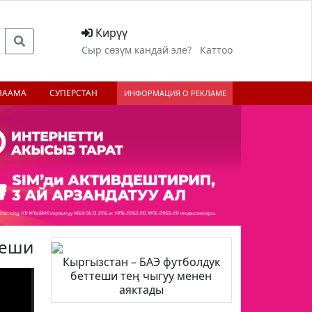
Кирүү
Сыр сөзүм кандай эле?
Каттоо
НААМА
СУПЕРСТАН
ИНФОРМАЦИЯ О РЕКЛАМЕ
теши
Кыргызстан – БАЭ футболдук
беттеши тең чыгуу менен
;
аяктады