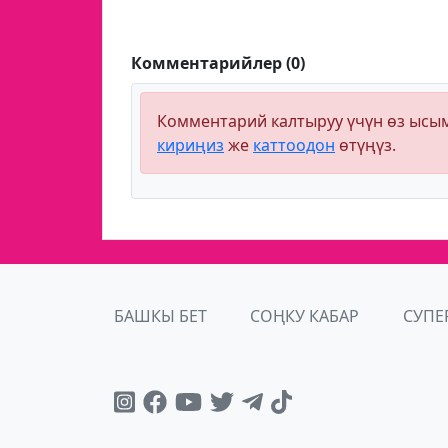
Комментарийлер (0)
Комментарий калтыруу үчүн өз ыс
кириңиз
же
каттоодон
өтүңүз.
БАШКЫ БЕТ
СОҢКУ КАБАР
СУПЕ