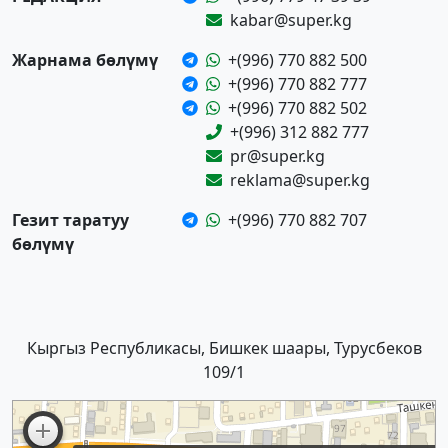
kabar@super.kg
Жарнама бөлүмү
+(996) 770 882 500
+(996) 770 882 777
+(996) 770 882 502
+(996) 312 882 777
pr@super.kg
reklama@super.kg
Гезит таратуу
+(996) 770 882 707
бөлүмү
Кыргыз Республикасы, Бишкек шаары, Турусбеков
109/1