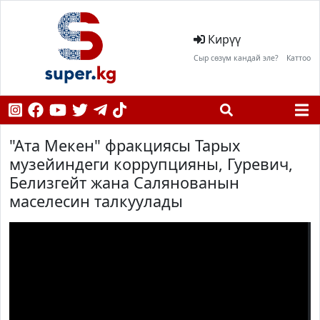
Кирүү
Сыр сөзүм кандай эле?
Каттоо
"Ата Мекен" фракциясы Тарых
музейиндеги коррупцияны, Гуревич,
Белизгейт жана Салянованын
маселесин талкуулады
;