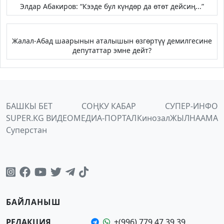
Элдар Абакиров: “Кээде бул күндөр да өтөт дейсиң...”
Жалал-Абад шаарынын аталышын өзгөртүү демилгесине
депутаттар эмне дейт?
БАШКЫ БЕТ
СОҢКУ КАБАР
СУПЕР-ИНФО
SUPER.KG ВИДЕО
МЕДИА-ПОРТАЛ
Кинозал
ЖЫЛНААМА
Суперстан
БАЙЛАНЫШ
РЕДАКЦИЯ
+(996) 779 47 39 39