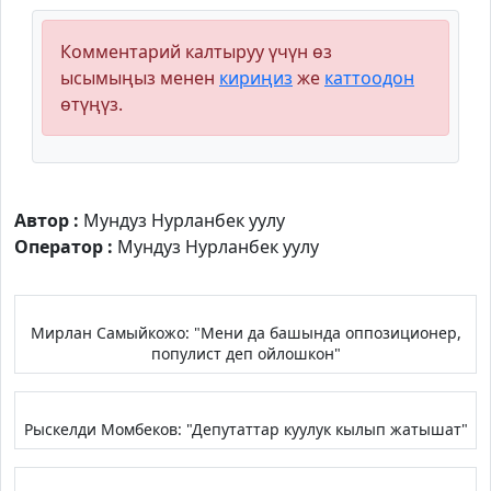
Комментарий калтыруу үчүн өз
ысымыңыз менен
кириңиз
же
каттоодон
өтүңүз.
Автор :
Мундуз Нурланбек уулу
Оператор :
Мундуз Нурланбек уулу
Мирлан Самыйкожо: "Мени да башында оппозиционер,
популист деп ойлошкон"
Рыскелди Момбеков: "Депутаттар куулук кылып жатышат"