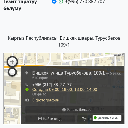
Гезит таратуу
+(996) 770 882 707
бөлүмү
Кыргыз Республикасы, Бишкек шаары, Турусбеков
109/1