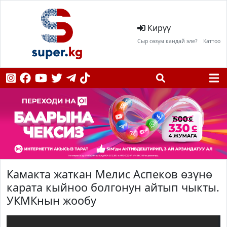
Кирүү
Сыр сөзүм кандай эле?
Каттоо
Камакта жаткан Мелис Аспеков өзүнө
карата кыйноо болгонун айтып чыкты.
УКМКнын жообу
;