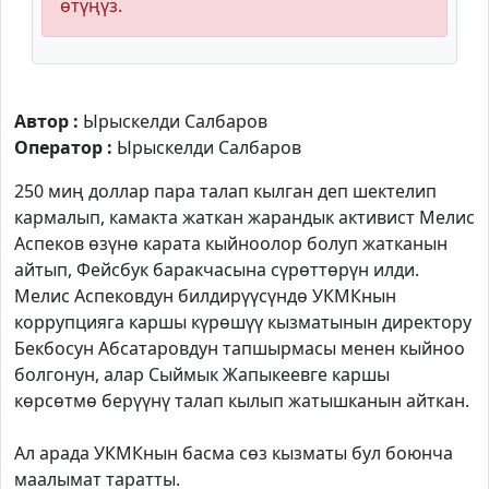
өтүңүз.
Автор :
Ырыскелди Салбаров
Оператор :
Ырыскелди Салбаров
250 миң доллар пара талап кылган деп шектелип
кармалып, камакта жаткан жарандык активист Мелис
Аспеков өзүнө карата кыйноолор болуп жатканын
айтып, Фейсбук баракчасына сүрөттөрүн илди.
Мелис Аспековдун билдирүүсүндө УКМКнын
коррупцияга каршы күрөшүү кызматынын директору
Бекбосун Абсатаровдун тапшырмасы менен кыйноо
болгонун, алар Сыймык Жапыкеевге каршы
көрсөтмө берүүнү талап кылып жатышканын айткан.
Ал арада УКМКнын басма сөз кызматы бул боюнча
маалымат таратты.