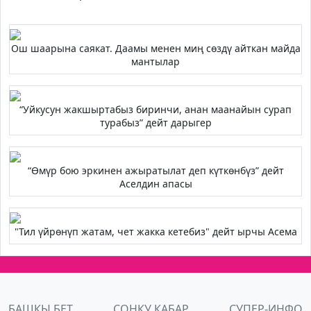
Ош шаарына саякат. Даамы менен миң сөздү айткан майда
мантылар
“Уйкусун жакшыртабыз биринчи, анан маанайын сурап
турабыз” дейт дарыгер
“Өмүр бою эркинен ажыратылат деп күткөнбүз” дейт
Аселдин апасы
"Тил үйрөнүп жатам, чет жакка кетебиз" дейт ырчы Асема
БАШКЫ БЕТ
СОҢКУ КАБАР
СУПЕР-ИНФО