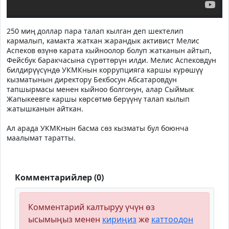
250 миң доллар пара талап кылган деп шектелип
кармалып, камакта жаткан жарандык активист Мелис
Аспеков өзүнө карата кыйноолор болуп жатканын айтып,
Фейсбук баракчасына сүрөттөрүн илди. Мелис Аспековдун
билдирүүсүндө УКМКнын коррупцияга каршы күрөшүү
кызматынын директору Бекбосун Абсатаровдун
тапшырмасы менен кыйноо болгонун, алар Сыймык
Жапыкеевге каршы көрсөтмө берүүнү талап кылып
жатышканын айткан.
Ал арада УКМКнын басма сөз кызматы бул боюнча
маалымат таратты.
Комментарийлер (0)
Комментарий калтыруу үчүн өз
ысымыңыз менен
кириңиз
же
каттоодон