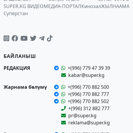
SUPER.KG ВИДЕО
МЕДИА-ПОРТАЛ
Кинозал
ЖЫЛНААМА
Суперстан
БАЙЛАНЫШ
РЕДАКЦИЯ
+(996) 779 47 39 39
kabar@super.kg
Жарнама бөлүмү
+(996) 770 882 500
+(996) 770 882 777
+(996) 770 882 502
+(996) 312 882 777
pr@super.kg
reklama@super.kg