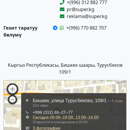
+(996) 312 882 777
pr@super.kg
reklama@super.kg
Гезит таратуу
+(996) 770 882 707
бөлүмү
Кыргыз Республикасы, Бишкек шаары, Турусбеков
109/1