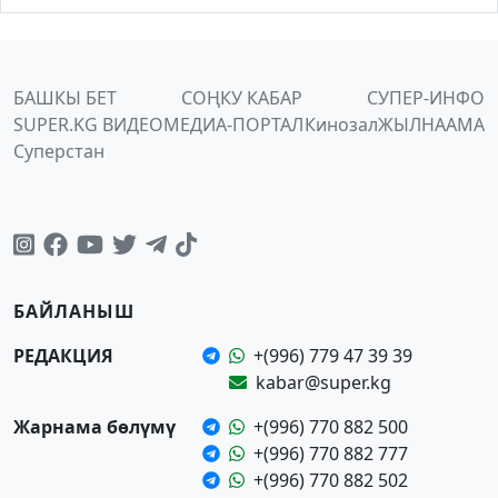
БАШКЫ БЕТ
СОҢКУ КАБАР
СУПЕР-ИНФО
SUPER.KG ВИДЕО
МЕДИА-ПОРТАЛ
Кинозал
ЖЫЛНААМА
Суперстан
БАЙЛАНЫШ
РЕДАКЦИЯ
+(996) 779 47 39 39
kabar@super.kg
Жарнама бөлүмү
+(996) 770 882 500
+(996) 770 882 777
+(996) 770 882 502