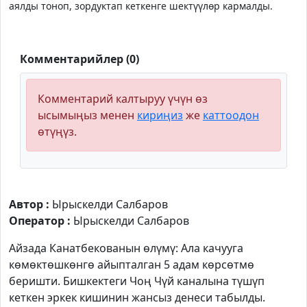
аялды тоноп, зордуктап кеткенге шектүүлөр кармалды.
Комментарийлер (0)
Комментарий калтыруу үчүн өз
ысымыңыз менен
кириңиз
же
каттоодон
өтүңүз.
Автор :
Ырыскелди Салбаров
Оператор :
Ырыскелди Салбаров
Айзада Канатбекованын өлүмү: Ала качууга
көмөктөшкөнгө айыпталган 5 адам көрсөтмө
беришти. Бишкектеги Чоң Чүй каналына түшүп
кеткен эркек кишинин жансыз денеси табылды.