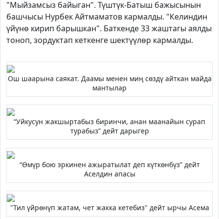
"Мыйзамсыз байыган". Түштүк-Батыш бажысынын
башчысы Нурбек Айтмаматов кармалды. "Келиндин
үйүнө кирип барышкан". Баткенде 33 жаштагы аялды
тоноп, зордуктап кеткенге шектүүлөр кармалды.
Ош шаарына саякат. Даамы менен миң сөздү айткан майда
мантылар
“Уйкусун жакшыртабыз биринчи, анан маанайын сурап
турабыз” дейт дарыгер
“Өмүр бою эркинен ажыратылат деп күткөнбүз” дейт
Аселдин апасы
"Тил үйрөнүп жатам, чет жакка кетебиз" дейт ырчы Асема