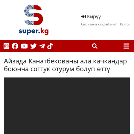
Кирүү
Сыр сөзүм кандай эле?
Каттоо
Айзада Канатбекованы ала качкандар
боюнча соттук отурум болуп өттү
;