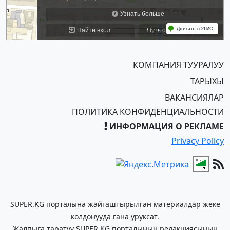
КОМПАНИЯ ТУУРАЛУУ
ТАРЫХЫ
ВАКАНСИЯЛАР
ПОЛИТИКА КОНФИДЕНЦИАЛЬНОСТИ
ИНФОРМАЦИЯ О РЕКЛАМЕ
Privacy Policy
SUPER.KG порталына жайгаштырылган материалдар жеке
колдонууда гана уруксат.
Жалпыга таратуу SUPER.KG порталынын редакциясынын