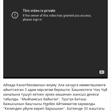
Айзада Канатбекованын өлүмү: Ала качууга көмөктөшкөнгө
айыпталган 5 адам көрсөтмө беришти. Бишкектеги Чоң Чүй
каналына түшүп кеткен эркек кишинин жансыз денеси
табылды. "Мыйзамсыз байыган". Түштүк-Батыш
бажысынын башчысы Нурбек Айтмаматов кармалды.
"Келиндин үйүнө кирип барышкан". Баткенде 33 жаштагы