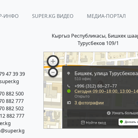
Р-ИНФО
SUPER.KG ВИДЕО
МЕДИА-ПОРТАЛ
Кыргыз Республикасы, Бишкек шаа
Турусбеков 109/1
79 47 39 39
super.kg
70 882 500
70 882 777
70 882 502
312 882 777
r.kg
a@super.kg