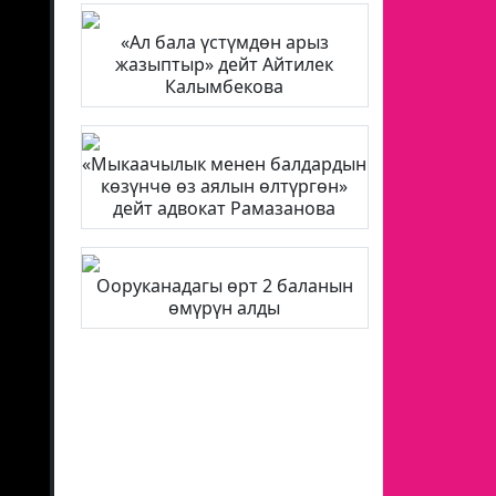
«Ал бала үстүмдөн арыз
жазыптыр» дейт Айтилек
Калымбекова
«Мыкаачылык менен балдардын
көзүнчө өз аялын өлтүргөн»
дейт адвокат Рамазанова
Ооруканадагы өрт 2 баланын
өмүрүн алды