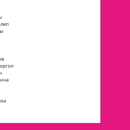
ы
елип
ды
п
ов
коргоп
н
юнча
кка