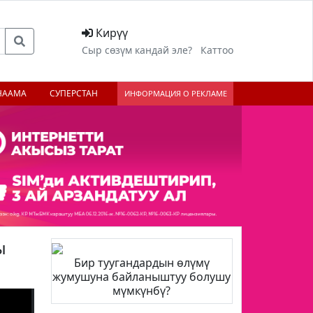
Кирүү
Сыр сөзүм кандай эле?
Каттоо
НААМА
СУПЕРСТАН
ИНФОРМАЦИЯ О РЕКЛАМЕ
ы
Бир туугандардын өлүмү
жумушуна байланыштуу болушу
мүмкүнбү?
;