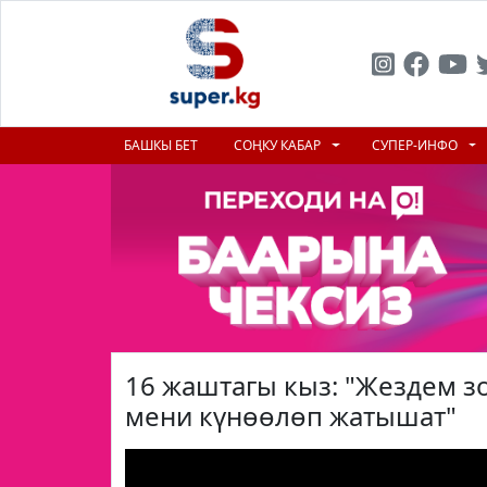
БАШКЫ БЕТ
СОҢКУ КАБАР
СУПЕР-ИНФО
16 жаштагы кыз: "Жездем з
мени күнөөлөп жатышат"