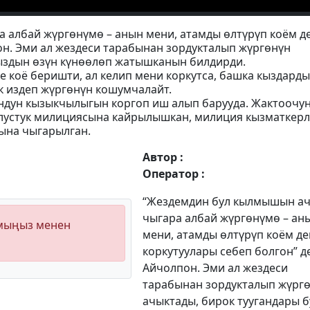
 албай жүргөнүмө – анын мени, атамды өлтүрүп коём д
он. Эми ал жездеси тарабынан зордукталып жүргөнүн
кыздын өзүн күнөөлөп жатышканын билдирди.
е коё беришти, ал келип мени коркутса, башка кыздарды
ык издеп жүргөнүн кошумчалайт.
дун кызыкчылыгын коргоп иш алып барууда. Жактоочу
блустук милициясына кайрылышкан, милиция кызматкер
гына чыгарылган.
Автор :
Оператор :
“Жездемдин бул кылмышын а
чыгара албай жүргөнүмө – ан
ымыңыз менен
мени, атамды өлтүрүп коём де
коркутуулары себеп болгон” д
Айчолпон. Эми ал жездеси
тарабынан зордукталып жүрг
ачыктады, бирок туугандары б