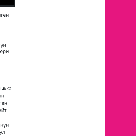
еген
нун
лери
чыкка
ын
ген
ейт
өнүн
ул