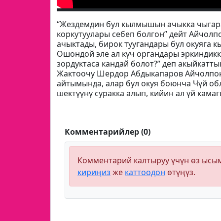
“Жездемдин бул кылмышын ачыкка чыгара
коркутуулары себеп болгон” дейт Айчолп
ачыктады, бирок туугандары бул окуяга 
Ошондой эле ал күч органдары эркиндикк
зордуктаса кандай болот?” деп акыйкатт
Жактоочу Шердор Абдыкапаров Айчолпон
айтымында, алар бул окуя боюнча Чүй о
шектүүнү суракка алып, кийин ал үй кама
Комментарийлер (0)
Комментарий калтыруу үчүн өз ыс
кириңиз
же
каттоодон
өтүңүз.