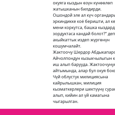
окуяга кыздын өзүн күнөөлөп
жатышканын билдирди.
Ошондой эле ал күч органдар
эркиндикке коё беришти, ал к
мени коркутса, башка кыздар
зордуктаса кандай болот?” де
акыйкаттык издеп жүргөнүн
кошумчалайт.
Жактоочу Шердор Абдыкапар
Айчолпондун кызыкчылыгын 
иш алып барууда. Жактоочуну
айтымында, алар бул окуя бо
Чүй облустук милициясына
кайрылышкан, милиция
кызматкерлери шектүүнү сура
алып, кийин ал үй камагына
чыгарылган.