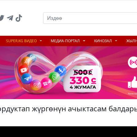
SUPER.KG ВИДЕО
МЕДИА-ПОРТАЛ
КИНОЗАЛ
ЖЫЛ
ордуктап жүргөнүн ачыктасам балдар