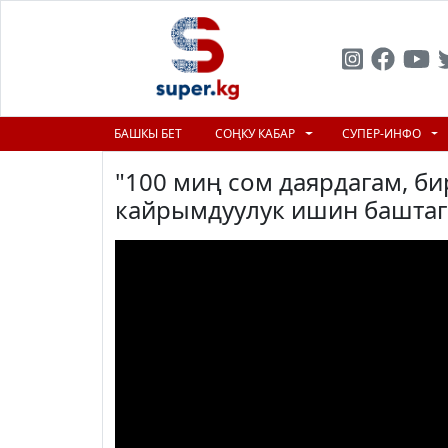
БАШКЫ БЕТ
СОҢКУ КАБАР
СУПЕР-ИНФО
"100 миң сом даярдагам, би
кайрымдуулук ишин баштаг