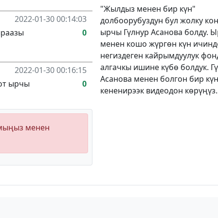
"Жылдыз менен бир күн"
2022-01-30 00:14:03
долбоорубуздун бул жолку ко
ырчы Гүлнур Асанова болду. 
ыраазы
0
менен кошо жүргөн күн ичинд
негиздеген кайрымдуулук фон
алгачкы ишине күбө болдук. Г
2022-01-30 00:16:15
Асанова менен болгон бир кү
лот ырчы
0
кененирээк видеодон көрүңүз.
ымыңыз менен