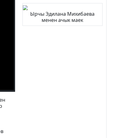
Ырчы Эдилана Михибаева
менен ачык маек
ен
р
ов