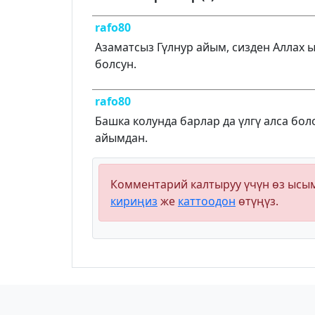
rafo80
Азаматсыз Гүлнур айым, сизден Аллах 
болсун.
rafo80
Башка колунда барлар да үлгү алса бо
айымдан.
Комментарий калтыруу үчүн өз ыс
кириңиз
же
каттоодон
өтүңүз.