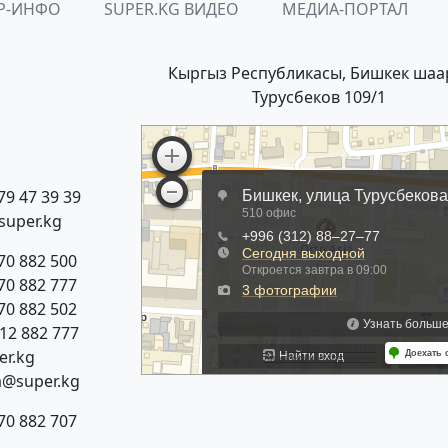
Р-ИНФО
SUPER.KG ВИДЕО
МЕДИА-ПОРТАЛ
Кыргыз Республикасы, Бишкек шаа
Турусбеков 109/1
79 47 39 39
super.kg
70 882 500
70 882 777
70 882 502
312 882 777
r.kg
a@super.kg
70 882 707