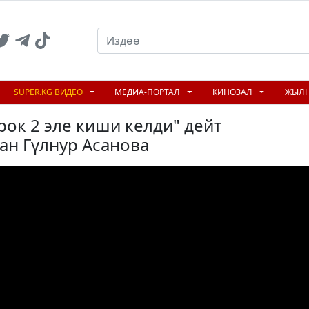
SUPER.KG ВИДЕО
МЕДИА-ПОРТАЛ
КИНОЗАЛ
ЖЫЛ
рок 2 эле киши келди" дейт
ан Гүлнур Асанова