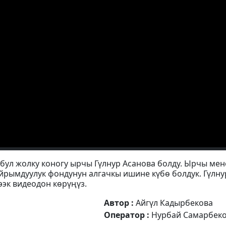
бул жолку коногу ырчы Гүлнур Асанова болду. Ырчы мен
айрымдуулук фондунун алгачкы ишине күбө болдук. Гүлну
ээк видеодон көрүңүз.
Автор :
Айгүл Кадырбекова
Оператор :
Нурбай Самарбек