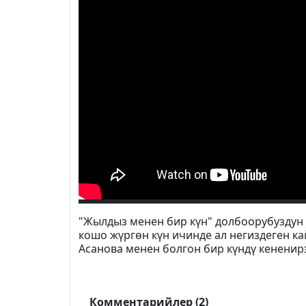
"Жылдыз менен бир күн" долбоорубуздун 
кошо жүргөн күн ичинде ал негиздеген к
Асанова менен болгон бир күндү кененир
Комментарийлер (2)