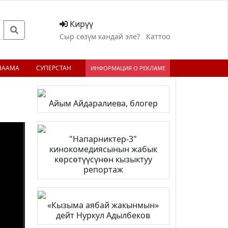
Кирүү
Сыр сөзүм кандай эле?
Каттоо
НААМА
СУПЕРСТАН
ИНФОРМАЦИЯ О РЕКЛАМЕ
Айым Айдаралиева, блогер
;
"Напарниктер-3"
кинокомедиясынын жабык
көрсөтүүсүнөн кызыктуу
репортаж
«Кызыма аябай жакынмын»
дейт Нуркул Адылбеков