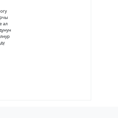
ногу
Ырчы
е ал
дунун
үлнур
ндү