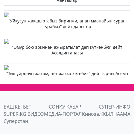
мантылар
“Уйкусун жакшыртабыз биринчи, анан маанайын сурап
турабыз” дейт дарыгер
“Өмүр бою эркинен ажыратылат деп күткөнбүз” дейт
Аселдин апасы
"Тил үйрөнүп жатам, чет жакка кетебиз" дейт ырчы Асема
БАШКЫ БЕТ
СОҢКУ КАБАР
СУПЕР-ИНФО
SUPER.KG ВИДЕО
МЕДИА-ПОРТАЛ
Кинозал
ЖЫЛНААМА
Суперстан