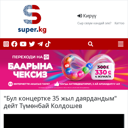
Кирүү
Сыр сөзүм кандай эле?
Каттоо
"Бул концертке 35 жыл даярдандым"
дейт Түмөнбай Колдошев
;