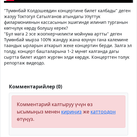
"Түмөнбай Колдошевдин концертине билет калбады" деген
жазуу Токтогул Сатылганов атындагы Улуттук
филармониянын кассасынын эшигинде илинип турганын
көпчүлүк көрдү болушу керек?
"Бул мага 2 эсе жоопкерчиликти мойнума артты" деген
Түмөнбай мырза 100% жандуу жана өзүнүн гана калемине
таандык ырларын аткарып жеке концертин берди. Залга эл
толду, концерт башталарына 1-2 мүнөт калганда дагы
сыртта билет издеп жүргөн элди көрдүк. Концерттен толук
репортаж видеодо.
Комментарийлер (0)
Комментарий калтыруу үчүн өз
ысымыңыз менен
кириңиз
же
каттоодон
өтүңүз.