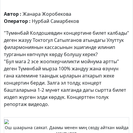
Автор :
Жанара Жоробекова
Оператор :
Нурбай Самарбеков
"Түмөнбай Колдошевдин концертине билет калбады"
деген жазуу Токтогул Сатылганов атындагы Улуттук
филармониянын кассасынын эшигинде илинип
турганын көпчүлүк көрдү болушу керек?
"Бул мага 2 эсе жоопкерчиликти мойнума артты"
деген Түмөнбай мырза 100% жандуу жана өзүнүн
гана калемине таандык ырларын аткарып жеке
концертин берди. Залга эл толду, концерт
башталарына 1-2 мүнөт калганда дагы сыртта билет
издеп жүргөн элди көрдүк. Концерттен толук
репортаж видеодо.
Ош шаарына саякат. Даамы менен миң сөздү айткан майда