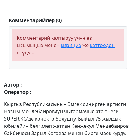
Комментарийлер (0)
Комментарий калтыруу үчүн өз
ысымыңыз менен
кириңиз
же
каттоодон
өтүңүз.
Автор :
Оператор :
Кыргыз Республикасынын Эмгек сиңирген артисти
Назым Мендебаировдун чыгармачыл ата-энеси
SUPER.KG'де конокто болушту. Быйыл 75 жылдык
юбилейин белгилеп жаткан Кенжекул Мендебаиров
байбичеси Зарыл Көгөева менен бирге маек курду.