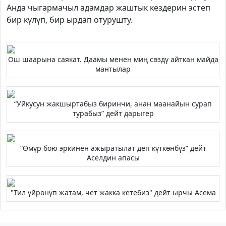
Анда чыгармачыл адамдар жаштык кездерин эстеп
бир күлүп, бир ырдап отурушту.
Ош шаарына саякат. Даамы менен миң сөздү айткан майда
мантылар
“Уйкусун жакшыртабыз биринчи, анан маанайын сурап
турабыз” дейт дарыгер
“Өмүр бою эркинен ажыратылат деп күткөнбүз” дейт
Аселдин апасы
"Тил үйрөнүп жатам, чет жакка кетебиз" дейт ырчы Асема