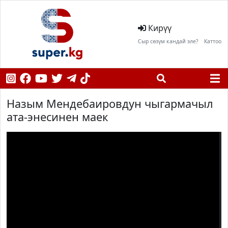
Кирүү
Сыр сөзүм кандай эле?
Каттоо
Назым Мендебаировдун чыгармачыл
ата-энесинен маек
;