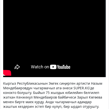
Кыргыз Республикасынын Эмгек сиңирген артисти Назым
Мендебаировдун чыгармачыл ата-энеси SUPER.KG'де
конокто болушту. Быйыл 75 жылдык юбилейин белгилеп
жаткан Кенжекул Мендебаиров байбичеси Зарыл Көгөева
менен бирге маек курду. Анда чыгармачыл адамдар
жаштык кездерин эстеп бир күлүп, бир ырдап отурушту.