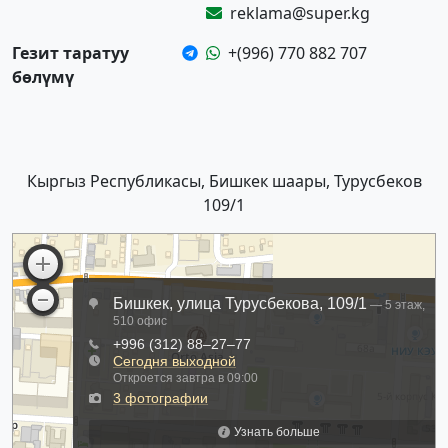
reklama@super.kg
Гезит таратуу
+(996) 770 882 707
бөлүмү
Кыргыз Республикасы, Бишкек шаары, Турусбеков
109/1