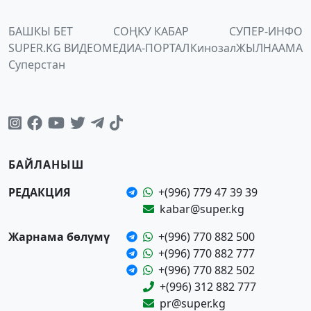
БАШКЫ БЕТ
СОҢКУ КАБАР
СУПЕР-ИНФО
SUPER.KG ВИДЕО
МЕДИА-ПОРТАЛ
Кинозал
ЖЫЛНААМА
Суперстан
БАЙЛАНЫШ
РЕДАКЦИЯ
+(996) 779 47 39 39
kabar@super.kg
Жарнама бөлүмү
+(996) 770 882 500
+(996) 770 882 777
+(996) 770 882 502
+(996) 312 882 777
pr@super.kg