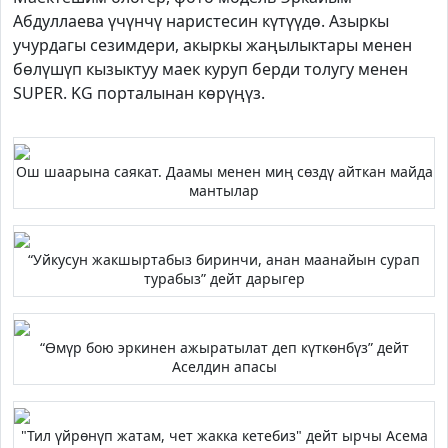
Абдуллаева үчүнчү наристесин күтүүдө. Азыркы
учурдагы сезимдери, акыркы жаңылыктары менен
бөлүшүп кызыктуу маек куруп берди толугу менен
SUPER. KG порталынан көрүңүз.
Ош шаарына саякат. Даамы менен миң сөздү айткан майда
мантылар
“Уйкусун жакшыртабыз биринчи, анан маанайын сурап
турабыз” дейт дарыгер
“Өмүр бою эркинен ажыратылат деп күткөнбүз” дейт
Аселдин апасы
"Тил үйрөнүп жатам, чет жакка кетебиз" дейт ырчы Асема