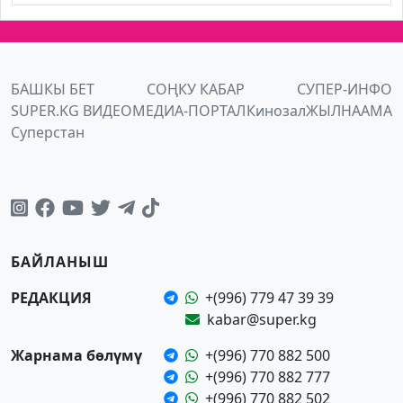
БАШКЫ БЕТ
СОҢКУ КАБАР
СУПЕР-ИНФО
SUPER.KG ВИДЕО
МЕДИА-ПОРТАЛ
Кинозал
ЖЫЛНААМА
Суперстан
БАЙЛАНЫШ
РЕДАКЦИЯ
+(996) 779 47 39 39
kabar@super.kg
Жарнама бөлүмү
+(996) 770 882 500
+(996) 770 882 777
+(996) 770 882 502