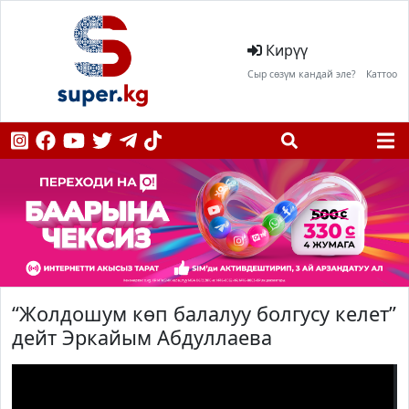
Кирүү
Сыр сөзүм кандай эле?
Каттоо
“Жолдошум көп балалуу болгусу келет”
дейт Эркайым Абдуллаева
;