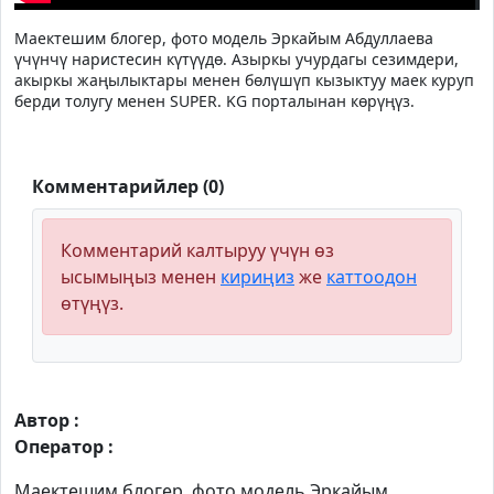
Маектешим блогер, фото модель Эркайым Абдуллаева
үчүнчү наристесин күтүүдө. Азыркы учурдагы сезимдери,
акыркы жаңылыктары менен бөлүшүп кызыктуу маек куруп
берди толугу менен SUPER. KG порталынан көрүңүз.
Комментарийлер (0)
Комментарий калтыруу үчүн өз
ысымыңыз менен
кириңиз
же
каттоодон
өтүңүз.
Автор :
Оператор :
Маектешим блогер, фото модель Эркайым