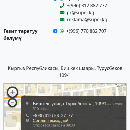
+(996) 312 882 777
pr@super.kg
reklama@super.kg
Гезит таратуу
+(996) 770 882 707
бөлүмү
Кыргыз Республикасы, Бишкек шаары, Турусбеков
109/1