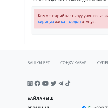
Комментарий калтыруу үчүн өз ыс
кириңиз
же
каттоодон
өтүңүз.
БАШКЫ БЕТ
СОҢКУ КАБАР
СУПЕ
БАЙЛАНЫШ