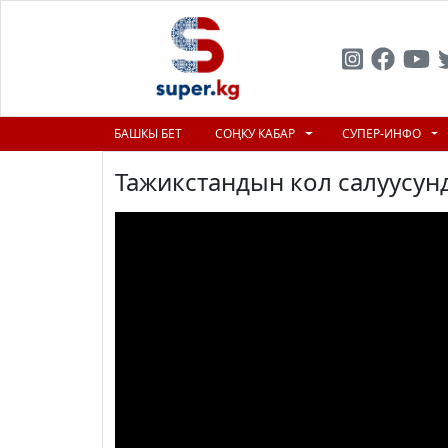
БАШКЫ БЕТ
СОҢКУ КАБАР
СУПЕР-ИНФО
Тажикстандын кол салуусун