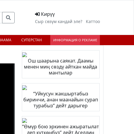
Кирүү
Сыр сөзүм кандай эле?
Каттоо
НААМА
СУПЕРСТАН
ИНФОРМАЦИЯ О РЕКЛАМЕ
Ош шаарына саякат. Даамы
менен миң сөздү айткан майда
;
мантылар
“Уйкусун жакшыртабыз
биринчи, анан маанайын сурап
турабыз” дейт дарыгер
“Өмүр бою эркинен ажыратылат
деп күткөнбүз” дейт Аселдин