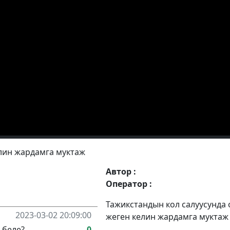
елин жардамга муктаж
Автор :
Оператор :
Тажикстандын кол салуусунда 
2023-03-02 20:09:00
жеген келин жардамга муктаж
 беле?
0