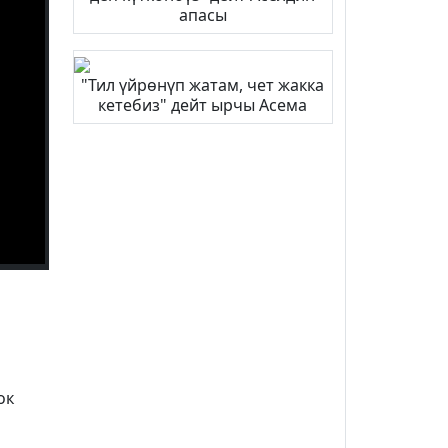
апасы
"Тил үйрөнүп жатам, чет жакка
кетебиз" дейт ырчы Асема
ок