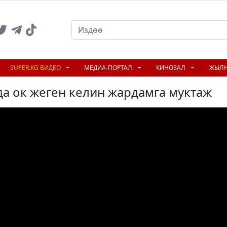
SUPER.KG ВИДЕО
МЕДИА-ПОРТАЛ
КИНОЗАЛ
ЖЫЛ
да ок жеген келин жардамга муктаж