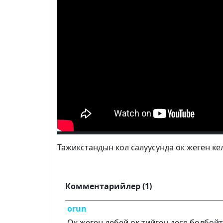
Тажикстандын кол салуусунда ок жеген к
Комментарийлер (1)
orun
Ок жеген дебей ок тийген десе болбойт