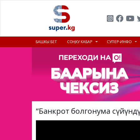
БАШКЫ БЕТ
СОҢКУ КАБАР
СУПЕР-ИНФО
“Банкрот болгонума сүйүнд