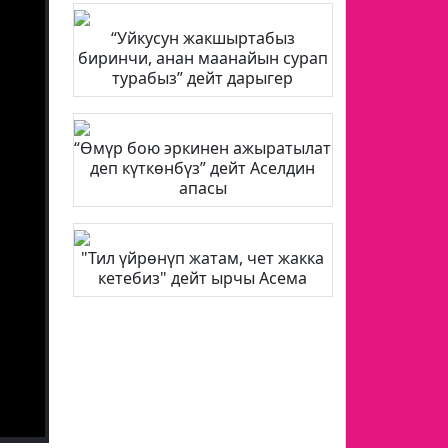
“Уйкусун жакшыртабыз
биринчи, анан маанайын сурап
турабыз” дейт дарыгер
“Өмүр бою эркинен ажыратылат
деп күткөнбүз” дейт Аселдин
апасы
"Тил үйрөнүп жатам, чет жакка
кетебиз" дейт ырчы Асема