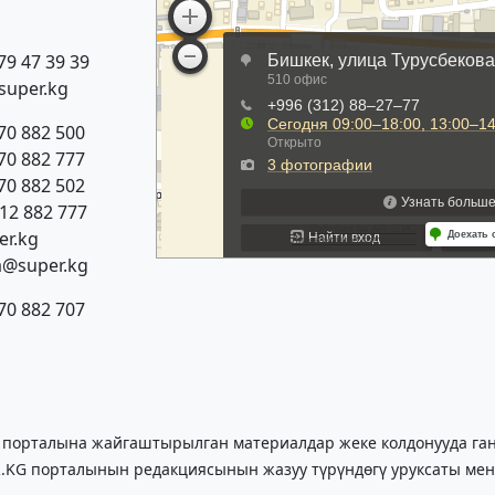
79 47 39 39
super.kg
70 882 500
70 882 777
70 882 502
312 882 777
r.kg
a@super.kg
70 882 707
 порталына жайгаштырылган материалдар жеке колдонууда гана
.KG порталынын редакциясынын жазуу түрүндөгү уруксаты мен