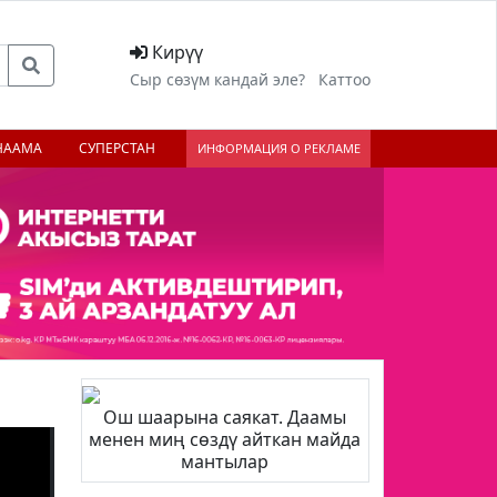
Кирүү
Сыр сөзүм кандай эле?
Каттоо
НААМА
СУПЕРСТАН
ИНФОРМАЦИЯ О РЕКЛАМЕ
Ош шаарына саякат. Даамы
менен миң сөздү айткан майда
;
мантылар