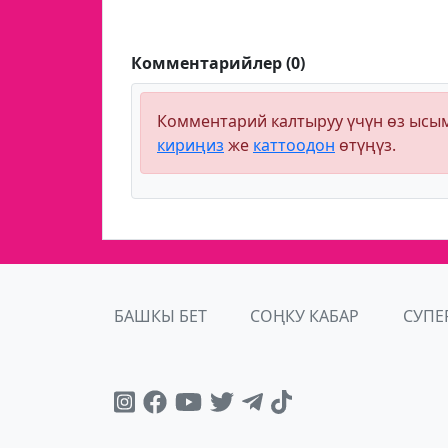
Комментарийлер (0)
Комментарий калтыруу үчүн өз ыс
кириңиз
же
каттоодон
өтүңүз.
БАШКЫ БЕТ
СОҢКУ КАБАР
СУПЕ