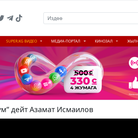
SUPER.KG ВИДЕО
МЕДИА-ПОРТАЛ
КИНОЗАЛ
ЖЫЛ
үм” дейт Азамат Исмаилов