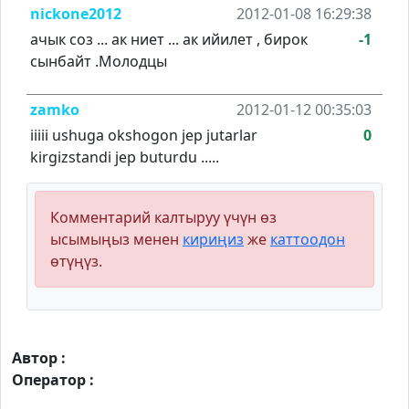
nickone2012
2012-01-08 16:29:38
ачык соз ... ак ниет ... ак ийилет , бирок
-1
сынбайт .Молодцы
zamko
2012-01-12 00:35:03
iiiii ushuga okshogon jep jutarlar
0
kirgizstandi jep buturdu .....
Комментарий калтыруу үчүн өз
ысымыңыз менен
кириңиз
же
каттоодон
өтүңүз.
Автор :
Оператор :