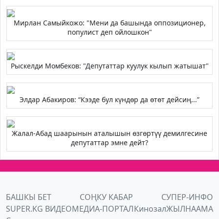
Мирлан Самыйкожо: "Мени да башында оппозиционер,
популист деп ойлошкон"
Рыскелди Момбеков: "Депутаттар куулук кылып жатышат"
Элдар Абакиров: “Кээде бул күндөр да өтөт дейсиң...”
Жалал-Абад шаарынын аталышын өзгөртүү демилгесине
депутаттар эмне дейт?
БАШКЫ БЕТ
СОҢКУ КАБАР
СУПЕР-ИНФО
SUPER.KG ВИДЕО
МЕДИА-ПОРТАЛ
Кинозал
ЖЫЛНААМА