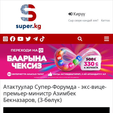
Кирүү
Сыр сөзүм кандай эле?
Каттоо
Атактуулар Супер-Форумда - экс-вице-
премьер-министр Азимбек
Бекназаров, (3-бөлүк)
;