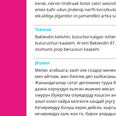
kerek..nervin tin4iraak bolot zato! owon
emes kafir u4un jindenip nerfti korotku4a
ele,aldiga jilganibiz on,jamandikti artka sa
Tokmok
Bakievdin kelishin, buturboi kalgan ishter
buturushun kaalaim. Al emi Bakievdin 8
olumuno joop beruusun kaalaim.
JKuban
Мелис агабызга, калп эле создор мене
мен айткам, мен билгем деп калбасаны
Жанындагылар сатат дегениниз туура б
даана озунуздун кылган ишиниз мисал.
омурун (буюртма олумдорду кошсон ан
алып коюп кайра келгенге кандай укугу
Кечиримдуу болуш керек дейсиз, кырг
кечиримдуу калк жок го, бирок аларды