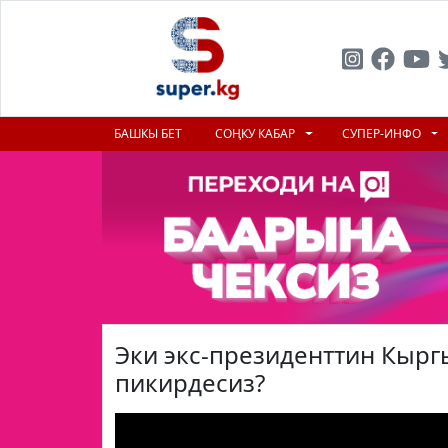
БАШКЫ БЕТ
СОҢКУ КАБАР
СУПЕР-ИНФО
Эки экс-президенттин Кырг
пикирдесиз?