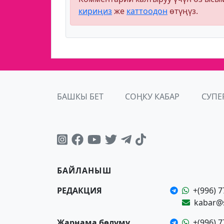
кириңиз
же
каттоодон
өтүңүз.
БАШКЫ БЕТ
СОҢКУ КАБАР
СУПЕ
БАЙЛАНЫШ
РЕДАКЦИЯ
+(996) 7
kabar@
Жарнама бөлүмү
+(996) 7