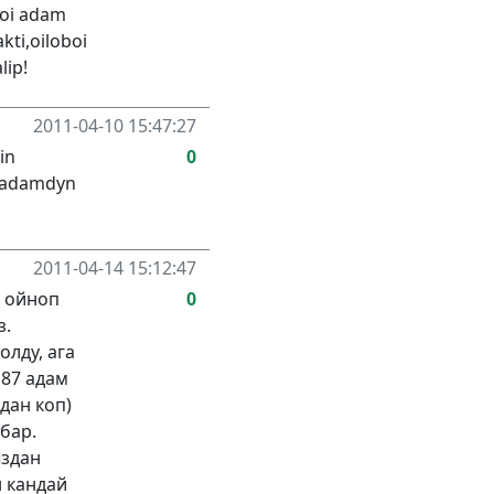
doi adam
kti,oiloboi
lip!
2011-04-10 15:47:27
in
0
7 adamdyn
2011-04-14 15:12:47
н ойноп
0
з.
олду, ага
 87 адам
дан коп)
 бар.
ыздан
н кандай