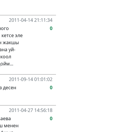
2011-04-14 21:11:34
ного
0
кетсе эле
ан жакшы
на уй-
скоол
ойм...
2011-09-14 01:01:02
в десен
0
2011-04-27 14:56:18
баева
0
Ош менен