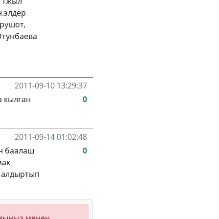
 1жыл
.элдер
рушот,
Отунбаева
2011-09-10 13:29:37
а кылган
0
2011-09-14 01:02:48
ин баалаш
0
мак
 алдыртып
ымыңыз менен