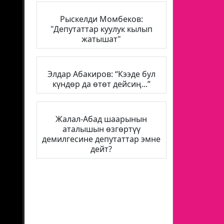
Рыскелди Момбеков:
"Депутаттар куулук кылып
жатышат"
Элдар Абакиров: “Кээде бул
күндөр да өтөт дейсиң...”
Жалал-Абад шаарынын
аталышын өзгөртүү
демилгесине депутаттар эмне
дейт?