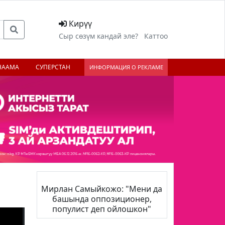
Кирүү
Сыр сөзүм кандай эле?
Каттоо
НААМА
СУПЕРСТАН
ИНФОРМАЦИЯ О РЕКЛАМЕ
Мирлан Самыйкожо: "Мени да
башында оппозиционер,
популист деп ойлошкон"
;