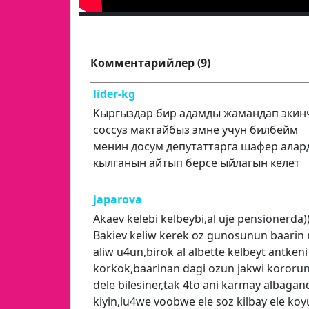
Комментарийлер (9)
lider-kg
Кыргыздар бир адамды жамандап экин
соссуз мактайбыз эмне учун билбейм
менин досум депутаттарга шафер алар
кылганын айтып берсе ыйлагын келет
japarova
Akaev kelebi kelbeybi,al uje pensionerda))
Bakiev keliw kerek oz gunosunun baari
aliw u4un,birok al albette kelbeyt antkeni
korkok,baarinan dagi ozun jakwi kororu
dele bilesiner,tak 4to ani karmay albaga
kiyin,lu4we voobwe ele soz kilbay ele ko