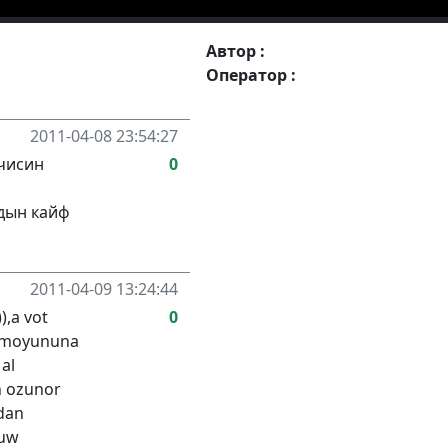
Автор :
Оператор :
2011-04-08 23:54:27
чисин
0
дын кайф
2011-04-09 13:24:44
),a vot
0
n moyununa
 al
n ozunor
ndan
yuw