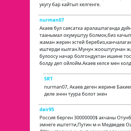
укугу бар кайтып келгенге.
nurman07
Акаев бул саясатка аралашпаганда дуй
таанымал окумуштуу болмок,биз качып 
жаман жерин эстей беребиз,канчалаг
иштерди кылган.Мунун жооштугунан жа
булоосу начар болгондуктан ишине то
болду деп ойлойм.Акаев келсе мен колд
SRT
nurman07, Акаев деген жерине Бакие
деле эннн туура болот экен
dair95
Россия берген 30000000$ акчаны Отун
эмнеге иштетти,Путин м-н Медведев 