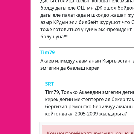
ДЖты столица кылып коюшат еле,мына
болду дагы еле ОШ мн ДЖ ошол бойдон
дагы еле палаткада и школдо жашап жу
азыр КРдын эли билбейт журушот что 
тоже готовиться учунчу экс-президент
болушуна!!!!
Tim79
Акаев илимдуу адам анын Кыргызстанг
эмгегин дa баaлаш керeк
SRT
Tim79, Только Акаевдин эмгегин дег
керек дегин мектептерге ал бекер та
бергизип ремонтко берилчуу акчаны
койгонда ал 2005-2009 жылдары а?
Комментарий калтыруу үчүн өз ыс