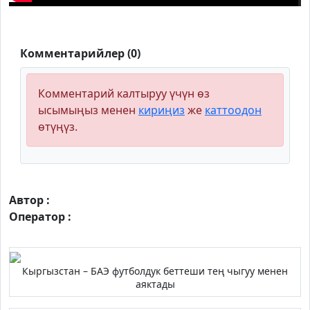
Комментарийлер (0)
Комментарий калтыруу үчүн өз
ысымыңыз менен
кириңиз
же
каттоодон
өтүңүз.
Автор :
Оператор :
Кыргызстан – БАЭ футболдук беттеши тең чыгуу менен
аяктады