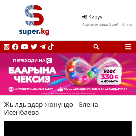
Кирүү
Сыр сөзүм кандай эле?
Каттоо
Жылдыздар жөнүндө - Елена
Исенбаева
;