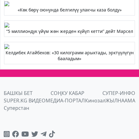
«Көк бөрү оюнунда белгилүү улакчы каза болду»
“5 миллиондук үйүм жөн жерден күйүп кетти” дейт Марсел
Келдибек Атайбеков: «30 килограмм арыктады, эрктүүлүгүн
бааладым»
БАШКЫ БЕТ
СОҢКУ КАБАР
СУПЕР-ИНФО
SUPER.KG ВИДЕО
МЕДИА-ПОРТАЛ
Кинозал
ЖЫЛНААМА
Суперстан