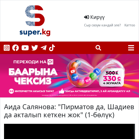
Кирүү
Сыр сөзүм кандай эле?
Каттоо
Аида Салянова: "Пирматов да, Шадиев
да акталып кеткен жок" (1-бөлүк)
;