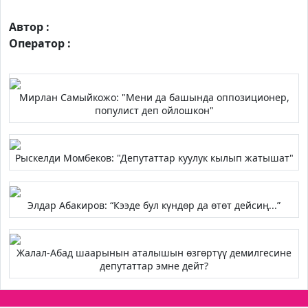
Автор :
Оператор :
Мирлан Самыйкожо: "Мени да башында оппозиционер,
популист деп ойлошкон"
Рыскелди Момбеков: "Депутаттар куулук кылып жатышат"
Элдар Абакиров: “Кээде бул күндөр да өтөт дейсиң...”
Жалал-Абад шаарынын аталышын өзгөртүү демилгесине
депутаттар эмне дейт?