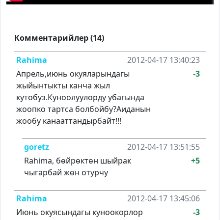
Комментарийлер (14)
Rahima
2012-04-17 13:40:23
Апрель,июнь окуяларындагы
-3
жыйынтыкты канча жыл
кутобуз.Куноолуулорду убагында
жоопко тартса болбойбу?Аиданын
жообу канааттандырбайт!!!
goretz
2012-04-17 13:51:55
Rahima, бөйрөктөн шыйрак
+5
чыгарбай жөн отурчу
Rahima
2012-04-17 13:45:06
Июнь окуясындагы куноокорлор
-3