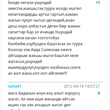
Бизде негизи ушундай
+1
эмеспи,жакшы,так,туура жолдо иштеп
келаткандарды артка тартып,жаман
жагын чукуп чыгып дегендей,анан
дагы коро албастык деген бир жаман
сапаттар бар эл ичинде.Ушундай
нерсени качан токтотобуз
билбейм,озубуздон баштасак эн туура
болоор эле.Аида Салянова эжеге
айтаарым жакшы ишти баштап келе
жатасыз,ушундай
ишмердуулугунуздон жазбаныз,сизге
ак жол жана коп коп ийгилик!!!
take41
2012-04-18 14:57:27
мага Аиданын өзүн-өзү алып жүрүүсү
0
жагат. Ал эми иши жөнүндө айтсак
ишин так эле аткарып жатат деп