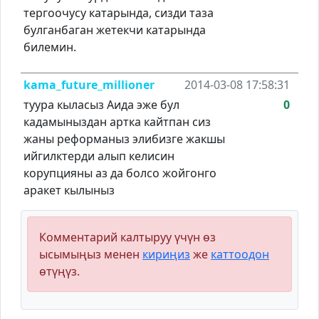
тергоочусу катарында, сизди таза
булганбаган жетекчи катарында
билемин.
kama_future_millioner
2014-03-08 17:58:31
туура кыласыз Аида эже бул
0
кадамыныздан артка кайтпан сиз
жаны реформаныз элибизге жакшы
ийгилктерди алып келисин
корупцияны аз да болсо жойгонго
аракет кылыныз
Комментарий калтыруу үчүн өз
ысымыңыз менен
кириңиз
же
каттоодон
өтүңүз.