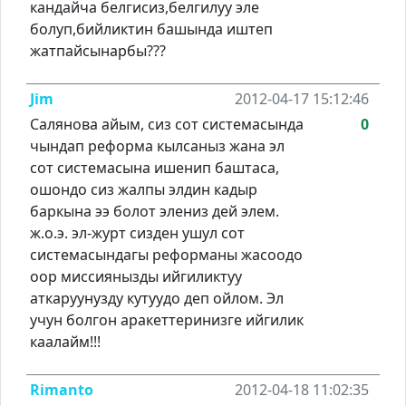
кандайча белгисиз,белгилуу эле
болуп,бийликтин башында иштеп
жатпайсынарбы???
Jim
2012-04-17 15:12:46
Салянова айым, сиз сот системасында
0
чындап реформа кылсаныз жана эл
сот системасына ишенип баштаса,
ошондо сиз жалпы элдин кадыр
баркына ээ болот элениз дей элем.
ж.о.э. эл-журт сизден ушул сот
системасындагы реформаны жасоодо
оор миссиянызды ийгиликтуу
аткаруунузду кутуудо деп ойлом. Эл
учун болгон аракеттеринизге ийгилик
каалайм!!!
Rimanto
2012-04-18 11:02:35