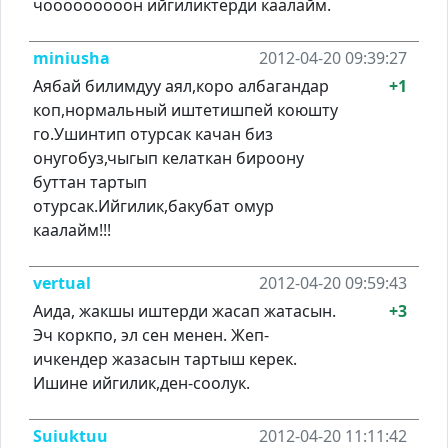
чооооооооон ийгиликтерди каалайм.
miniusha
2012-04-20 09:39:27
Аябай билимдуу аял,коро албагандар
+1
коп,нормальный иштетишпей коюшту
го.Ушинтип отурсак качан биз
онугобуз,чыгып келаткан бироону
буттан тартып
отурсак.Ийгилик,бакубат омур
каалайм!!!
vertual
2012-04-20 09:59:43
Аида, жакшы иштерди жасап жатасын.
+3
Эч коркпо, эл сен менен. Жеп-
ичкендер жазасын тартыш керек.
Ишине ийгилик,ден-соолук.
Suiuktuu
2012-04-20 11:11:42