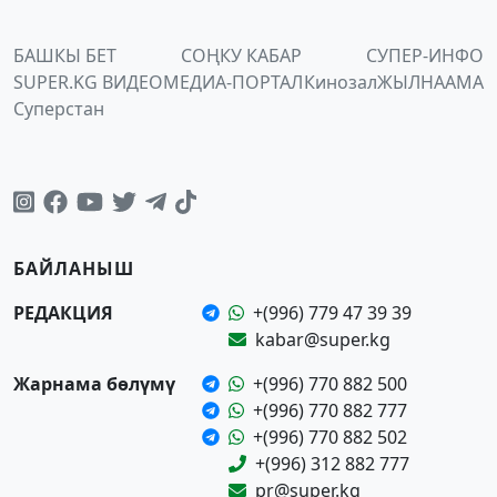
БАШКЫ БЕТ
СОҢКУ КАБАР
СУПЕР-ИНФО
SUPER.KG ВИДЕО
МЕДИА-ПОРТАЛ
Кинозал
ЖЫЛНААМА
Суперстан
БАЙЛАНЫШ
РЕДАКЦИЯ
+(996) 779 47 39 39
kabar@super.kg
Жарнама бөлүмү
+(996) 770 882 500
+(996) 770 882 777
+(996) 770 882 502
+(996) 312 882 777
pr@super.kg