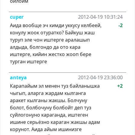
ойлойм
cuper
2012-04-19 10:31:24
Аида вообще эч кимди уккусу келбеей,
-2
конулу жоок отуратко? Байкуш жаш
туруп эле чон иштерге аралашып
алдыда, болгондо да ото кара
иштерге, кийин жестко жооп бере
турган иштерге
anteya
2012-04-19 23:36:00
Карапайым эл менен туз байланышка
+2
чыгып, аларга жардам кылганга
аракет кылганы жакшы. Болчуну
болот, болбочуну болбойт деп туз
суйлогонуно караганда, иштеген
ишине серьёзно караган жакшы адам
корунот. Аида айым ишинизге