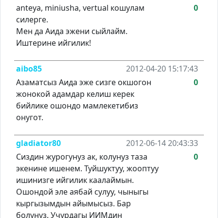
anteya, miniusha, vertual кошулам
0
силерге.
Мен да Аида эжени сыйлайм.
Иштерине ийгилик!
aibo85
2012-04-20 15:17:43
Азаматсыз Аида эже сизге окшогон
0
жонокой адамдар келиш керек
бийлике ошондо мамлекетибиз
онугот.
gladiator80
2012-06-14 20:43:33
Сиздин журогунуз ак, колунуз таза
0
экенине ишенем. Туйшуктуу, жооптуу
ишинизге ийгилик каалаймын.
Ошондой эле аябай сулуу, чыныгы
кыргызымдын айымысыз. Бар
болунуз. Учурдагы ИИМдин