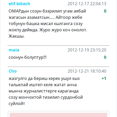
elif.bikech
2012-12-17 22:04:13
ОМАРдын созун бээрилип угам аябай
0
жагасын азаматсын..... Айтоор жебе
тобунун башка мисал кылганга созу
жокпу деймда. Журо журо коч онолот.
Жакшы.
maia
2012-12-19 23:15:20
соонун болуптур!!!
0
Cho
2012-12-21 18:10:40
жазгулго да бериш керек ушул кыз
+1
талыкпай иштеп келе жатат анча
мынча журналисттерге караганда
созу мончоктой тизилип сурдонбой
суйлойт