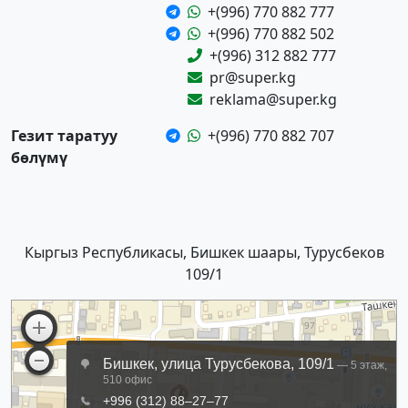
+(996) 770 882 777
+(996) 770 882 502
+(996) 312 882 777
pr@super.kg
reklama@super.kg
Гезит таратуу
+(996) 770 882 707
бөлүмү
Кыргыз Республикасы, Бишкек шаары, Турусбеков
109/1