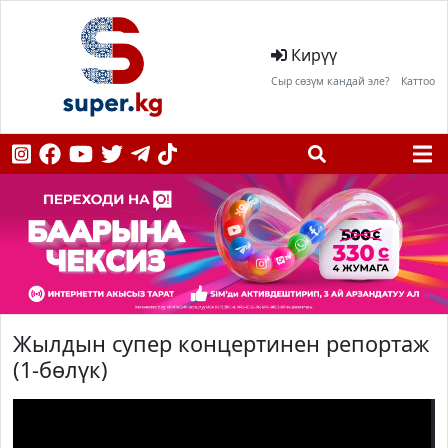
Кирүү
Сыр сөзүм кандай эле?
Каттоо
Жылдын супер концертинен репортаж
(1-бөлүк)
;