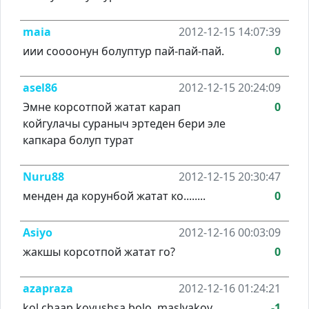
maia
2012-12-15 14:07:39
иии соооонун болуптур пай-пай-пай.
0
asel86
2012-12-15 20:24:09
Эмне корсотпой жатат карап
0
койгулачы сураныч эртеден бери эле
капкара болуп турат
Nuru88
2012-12-15 20:30:47
менден да корунбой жатат ко........
0
Asiyo
2012-12-16 00:03:09
жакшы корсотпой жатат го?
0
azapraza
2012-12-16 01:24:21
kol chaap koyushsa bolo. maslyakov
-1