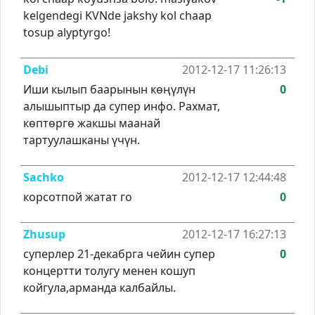
kelgendegi KVNde jakshy kol chaap
tosup alyptyrgo!
Debi
2012-12-17 11:26:13
Иши кылып баарынын көңүлүн
0
алышыптыр да супер инфо. Рахмат,
көптөргө жакшы маанай
тартуулашканы үчүн.
Sachko
2012-12-17 12:44:48
корсотпой жатат го
0
Zhusup
2012-12-17 16:27:13
суперлер 21-декабрга чейин супер
0
концертти толугу менен кошуп
койгула,арманда калбайлы.