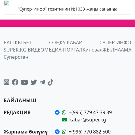
"Супер-Инфо" гезитинин №1033-жаңы санында
БАШКЫ БЕТ
СОҢКУ КАБАР
СУПЕР-ИНФО
SUPER.KG ВИДЕО
МЕДИА-ПОРТАЛ
Кинозал
ЖЫЛНААМА
Суперстан
БАЙЛАНЫШ
РЕДАКЦИЯ
+(996) 779 47 39 39
kabar@super.kg
Жарнама бөлүмү
+(996) 770 882 500