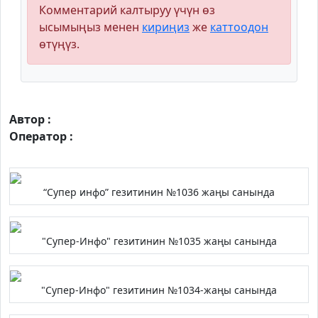
Комментарий калтыруу үчүн өз
ысымыңыз менен
кириңиз
же
каттоодон
өтүңүз.
Автор :
Оператор :
“Супер инфо” гезитинин №1036 жаңы санында
"Супер-Инфо" гезитинин №1035 жаңы санында
"Супер-Инфо" гезитинин №1034-жаңы санында