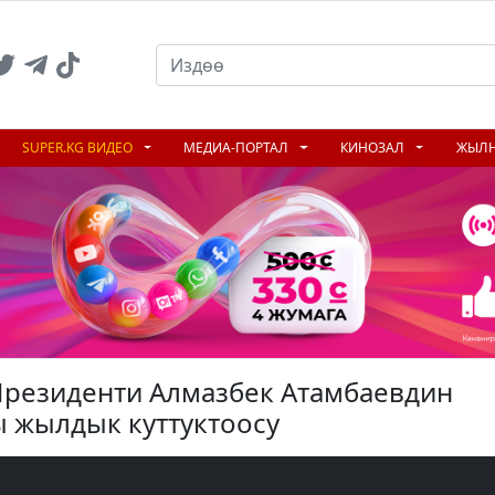
SUPER.KG ВИДЕО
МЕДИА-ПОРТАЛ
КИНОЗАЛ
ЖЫЛ
резиденти Алмазбек Атамбаевдин
 жылдык куттуктоосу