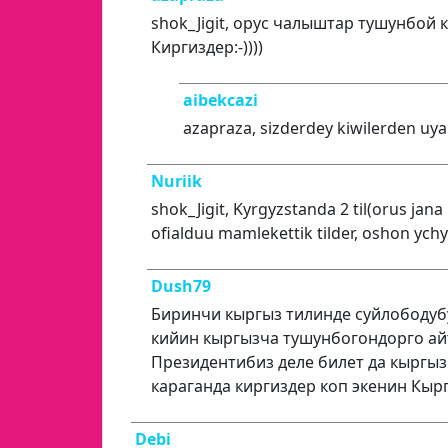
shok_Jigit, орус чалыштар тушунбой 
Киргиздер:-))))
aibekcazi
azapraza, sizderdey kiwilerden uy
Nuriik
shok_Jigit, Kyrgyzstanda 2 til(orus jana
ofialduu mamlekettik tilder, oshon ychyn 
Dush79
Биринчи кыргыз тилинде суйлободубу
кийин кыргызча тушунбогондорго ай
Президентибиз деле билет да кыргыз
караганда киргиздер коп экенин Кыр
Debi