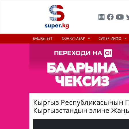
БАШКЫ БЕТ
СОҢКУ КАБАР
СУПЕР-ИНФО
Кыргыз Республикасынын П
Кыргызстандын элине Жаңы