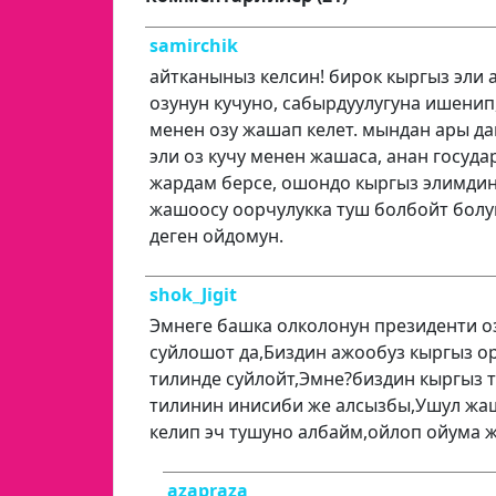
samirchik
айтканыныз келсин! бирок кыргыз эли 
озунун кучуно, сабырдуулугуна ишенип,
менен озу жашап келет. мындан ары да
эли оз кучу менен жашаса, анан госуда
жардам берсе, ошондо кыргыз элимдин
жашоосу оорчулукка туш болбойт болу
деген ойдомун.
shok_Jigit
Эмнеге башка олколонун президенти о
суйлошот да,Биздин ажообуз кыргыз о
тилинде суйлойт,Эмне?биздин кыргыз т
тилинин инисиби же алсызбы,Ушул ж
келип эч тушуно албайм,ойлоп ойума 
azapraza