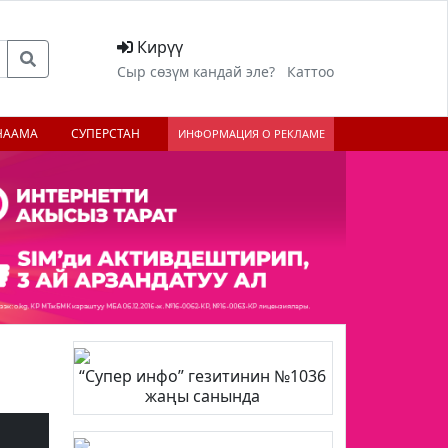
Кирүү
Сыр сөзүм кандай эле?
Каттоо
НААМА
СУПЕРСТАН
ИНФОРМАЦИЯ О РЕКЛАМЕ
“Супер инфо” гезитинин №1036
жаңы санында
;