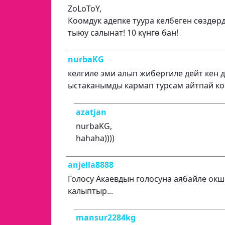
ZoLoToY,
Коомдук адепке туура келбеген сөздөрд
тыюу салынат! 10 күнгө бан!
nurbaKG
келгиле эми алып жибергиле дейт кен 
ыстаканымды кармап турсам айтпай ко
azatjan
nurbaKG,
hahaha))))
anjella8888
Голосу Акаевдын голосуна аябайле ок
калыптыр...
mansur2284kg