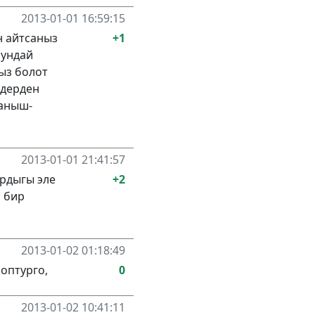
2013-01-01 16:59:15
н айтсаныз
+1
шундай
ыз болот
ндерден
аныш-
2013-01-01 21:41:57
рдыгы эле
+2
 бир
2013-01-02 01:18:49
лоптурго,
0
2013-01-02 10:41:11