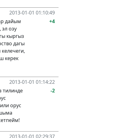
2013-01-01 01:10:49
ар дайым
+4
 эл озу
гы кыргыз
рство дагы
 келечеги,
ш керек
2013-01-01 01:14:22
з тилинде
-2
рус
или орус
ашыма
жетпейм!
2013-01-01 02:29:37