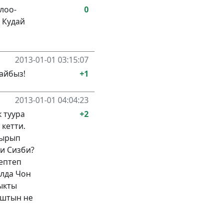
лоо-
0
 Кудай
2013-01-01 03:15:07
айбыз!
+1
2013-01-01 04:04:23
 туура
+2
кетти.
тырып
пи Сизби?
септеп
ылда Чон
рыкты
ыштын не