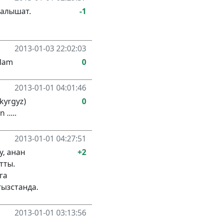
калышат.
-1
2013-01-03 22:02:03
alam
0
2013-01-01 04:01:46
 kyrgyz)
0
.....
2013-01-01 04:27:51
, анан
+2
тты.
га
гызстанда.
2013-01-01 03:13:56