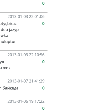
0
2013-01-03 22:01:06
tyr,biraz
0
 dep jazyp
bawka
onuluptur
2013-01-03 22:10:56
ул
0
ы жок.
2013-01-07 21:41:29
л байкеда
0
2013-01-06 19:17:22
0