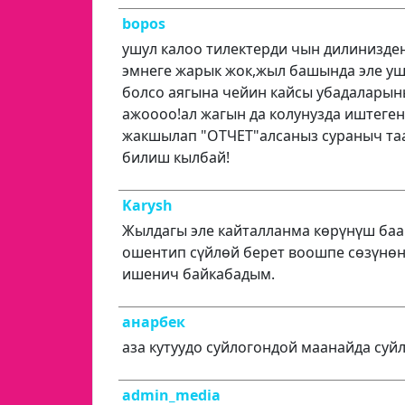
bopos
ушул калоо тилектерди чын дилинизде
эмнеге жарык жок,жыл башында эле у
болсо аягына чейин кайсы убадаларын
ажоооо!ал жагын да колунузда иштеге
жакшылап "ОТЧЕТ"алсаныз сураныч та
билиш кылбай!
Karysh
Жылдагы эле кайталланма көрүнүш баа
ошентип сүйлөй берет воошпе сөзүнөн
ишенич байкабадым.
анарбек
аза кутуудо суйлогондой маанайда суй
admin_media