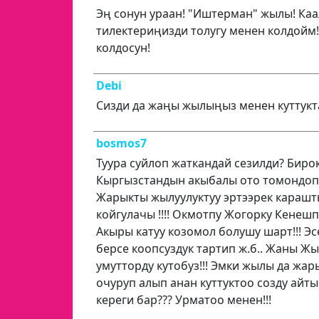
Эң сонун ураан! "Иштерман" жылы! Каа
тилектериңизди толугу менен колдойм!
колдосун!
Debi
Сизди да жаңы жылыңыз менен куттукт
bosmos7
Туура суйлоп жаткандай сезилди? Бирок
Кыргызстандын акыбалы ото томондоп 
Жарыкты жылуулуктуу эртээрек караш
койгулачы !!!! Окмотпу Жогорку Кенеш
Акыры катуу козомол болушу шарт!!! Э
берсе коопсуздук тартип ж.б.. Жаны Ж
умутторду кутобуз!!! Эмки жылы да жа
очуруп алып анан куттуктоо созду айт
кереги бар??? Урматоо менен!!!