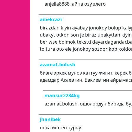
anjella8888, айпа озу элего
aibekcazi
birazdan kiyin ayabay jonokoy bolup kalyp
ubakyt otkon son je biraz ubakyttan kiyin
beriwse bolmok tekstti dayardagandar,
toltura oto ele jonokoy sozdor kop kold
azamat.bolush
бизге эркек муноз каттуу жигит. керек б
адамдар Акаевтин. Бакиевтин айрымас
mansur2284kg
azamat.bolush, ошолордун бирида бу
jhanibek
пока иштеп турчу