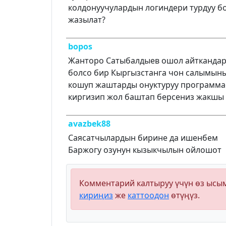
колдонуучулардын логиндери турдуу б
жазылат?
bopos
Жанторо Сатыбалдыев ошол айтканда
болсо бир Кыргызстанга чон салымын
кошуп жаштарды онуктуруу программ
киргизип жол баштап берсениз жакшы
avazbek88
Саясатчылардын бирине да ишенбем
Баржогу озунун кызыкчылын ойлошот
Комментарий калтыруу үчүн өз ыс
кириңиз
же
каттоодон
өтүңүз.