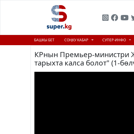
БАШКЫ БЕТ
СОҢКУ КАБАР
СУПЕР-ИНФО
КРнын Премьер-министри Ж
тарыхта калса болот" (1-бөл