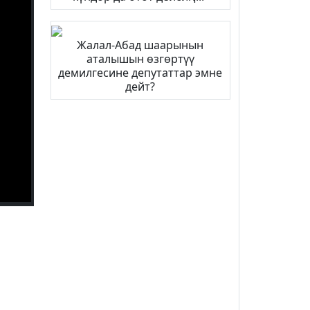
Жалал-Абад шаарынын
аталышын өзгөртүү
демилгесине депутаттар эмне
дейт?