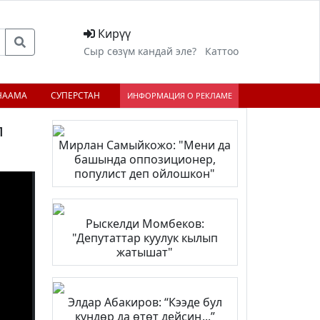
Кирүү
Сыр сөзүм кандай эле?
Каттоо
НААМА
СУПЕРСТАН
ИНФОРМАЦИЯ О РЕКЛАМЕ
п
Мирлан Самыйкожо: "Мени да
башында оппозиционер,
популист деп ойлошкон"
;
Рыскелди Момбеков:
"Депутаттар куулук кылып
жатышат"
Элдар Абакиров: “Кээде бул
күндөр да өтөт дейсиң...”