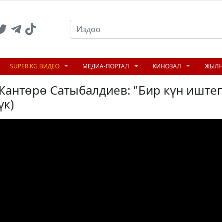
SUPER.KG ВИДЕО
МЕДИА-ПОРТАЛ
КИНОЗАЛ
ЖЫЛ
антөрө Сатыбалдиев: "Бир күн иште
үк)