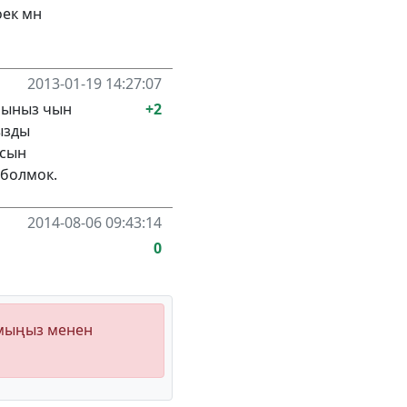
оек мн
2013-01-19 14:27:07
рыныз чын
+2
ызды
асын
 болмок.
2014-08-06 09:43:14
0
ымыңыз менен