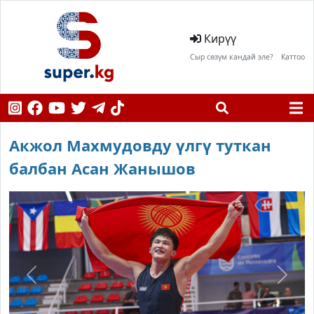
Кирүү
Сыр сөзүм кандай эле?
Каттоо
Акжол Махмудовду үлгү туткан
балбан Асан Жанышов
Previous
Next