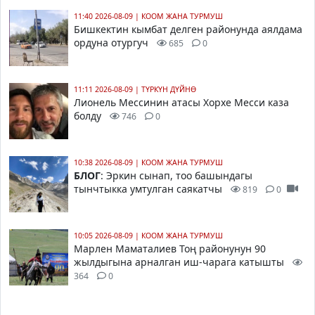
11:40 2026-08-09
|
КООМ ЖАНА ТУРМУШ
Бишкектин кымбат делген районунда аялдама
ордуна отургуч
685
0
11:11 2026-08-09
|
ТҮРКҮН ДҮЙНӨ
Лионель Мессинин атасы Хорхе Месси каза
болду
746
0
10:38 2026-08-09
|
КООМ ЖАНА ТУРМУШ
БЛОГ
: Эркин сынап, тоо башындагы
тынчтыкка умтулган саякатчы
819
0
10:05 2026-08-09
|
КООМ ЖАНА ТУРМУШ
Марлен Маматалиев Тоң районунун 90
жылдыгына арналган иш-чарага катышты
364
0