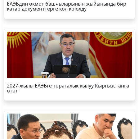
ЕАЭБдин өкмөт башчыларынын жыйынында бир
катар документтерге кол коюлду
2027-жылы ЕАЭБге төрагалык кылуу Кыргызстанга
өтөт