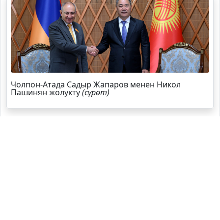
Чолпон-Атада Садыр Жапаров менен Никол
Пашинян жолукту
(сүрөт)
Садыр Жапаров Швейцарияга жаңы элчи