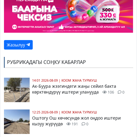
Жазылуу
РУБРИКАДАГЫ СОҢКУ КАБАРЛАР
14:01 2026-08-09
|
КООМ ЖАНА ТУРМУШ
Ак-Буура жээгиндеги жаңы сейил бакта
көрктөндүрүү иштери уланууда
106
0
12:25 2026-08-09
|
КООМ ЖАНА ТУРМУШ
Оштогу Ош көчөсүндө жол оңдоо иштери
кызуу жүрүүдө
191
0