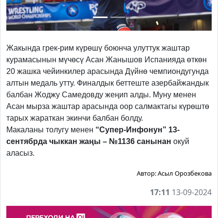
Жакында грек-рим күрөшү боюнча улуттук жаштар
курамасынын мүчөсү Асан Жанышов Испанияда өткөн
20 жашка чейинкилер арасында Дүйнө чемпиондугунда
алтын медаль утту. Финалдык беттеште азербайжандык
балбан Жоджу Самедовду жеңип алды. Муну менен
Асан мырза жаштар арасында оор салмактагы күрөштө
тарых жараткан экинчи балбан болду.
Макаланы толугу менен
“Супер-Инфонун” 13-
сентябрда чыккан жаңы – №1136 санынан
окуй
аласыз.
Автор:
Асыл Орозбекова
17:11
13-09-2024