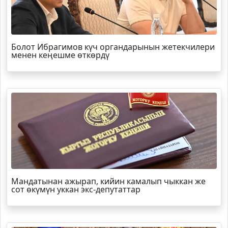
Болот
Ибрагимов
күч органдарынын жетекчилери
менен кеңешме өткөрдү
Мандатынан ажырап, кийин камалып чыккан же
сот өкүмүн уккан экс-депутаттар