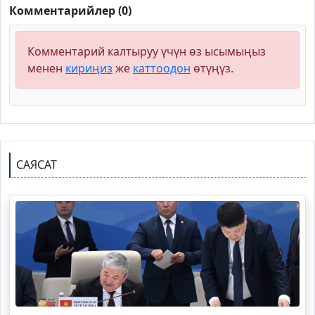
Комментарийлер (0)
Комментарий калтыруу үчүн өз ысымыңыз
менен
кириңиз
же
каттоодон
өтүңүз.
САЯСАТ