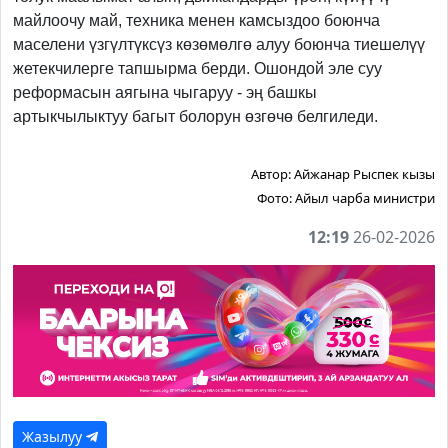
майлоочу май, техника менен камсыздоо боюнча
маселени үзгүлтүксүз көзөмөлгө алуу боюнча тиешелүү
жетекчилерге тапшырма берди. Ошондой эле суу
реформасын аягына чыгаруу - эң башкы
артыкчылыктуу багыт болорун өзгөчө белгиледи.
Автор:
Айжанар Рыспек кызы
Фото:
Айыл чарба министри
12:19
26-02-2026
Жазылуу