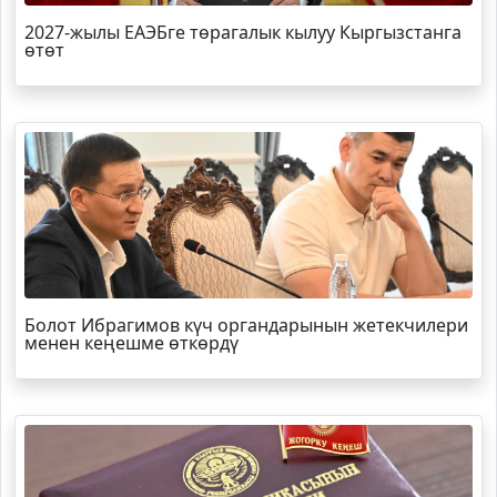
2027-жылы ЕАЭБге төрагалык кылуу Кыргызстанга
өтөт
Болот
Ибрагимов
күч органдарынын жетекчилери
менен кеңешме өткөрдү