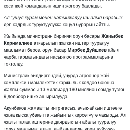
кесипкөй команданын ишин жогору баалады.
Ал "ушул курам менен натыйжалуу иш алып барабыз"
деп кадрдык туруктуулукка көңүл бурарын айтты.
Жыйында министрдин биринчи орун басары
Жаныбек
Керималиев
аткарылып жаткан иштер тууралуу
маалымат берсе, орун басар
Мирбек Дүйшеев
айыл
чарба тармагындагы насыялоо программаларына
токтолду.
Министрлик билдиргендей, учурда агроөнөр жай
комплексин мамлекеттик каржылык колдоо боюнча
жалпы суммасы 13 миллиард 180 миллион сомду түзгөн
9 долбоор ишке ашырылууда.
Акунбеков жамаатты интригасыз, ачык-айкын иштөөгө
жана кыска убакытта жыйынтык көрсөтүүгө чакырды. Ал
жазгы талаа иштерине даярдыктын абалы тууралуу
толук маалымат алып, дыйкандарды үрөн, күйүүчү-