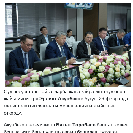
Суу ресурстары, айыл чарба жана кайра иштетүү өнөр
жайы министри
Эрлист Акунбеков
бүгүн, 26-февралда
министрликтин жамааты менен алгачкы жыйынын
өткөрдү.
Акунбеков экс-министр
Бакыт Төрөбаев
баштап кеткен
беш негизги багыт улантыларын белгилеп, түзүлгөн