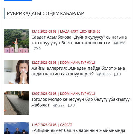
РУБРИКАДАГЫ СОҢКУ КАБАРЛАР
13:12 2026-08-08
|
МАДАНИЯТ, ШОУ-БИЗНЕС
Саадат Асылбекова
"Дүйнө сулуусу" сынагына
катышуу үчүн Вьетнамга жөнөп кетти
358
0
12:27 2026-08-08
|
КООМ ЖАНА ТУРМУШ
Жайкы аллергия: Эмнеден пайда болот жана
андан кантип сактануу керек?
1056
0
12:07 2026-08-08
|
КООМ ЖАНА ТУРМУШ
Тоголок Молдо көчөсүнүн бир бөлүгү убактылуу
жабылат
227
0
11:59 2026-08-08
|
САЯСАТ
ЕАЭБдин өкмөт башчыларынын жыйынында