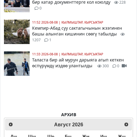
бир катар документтерге кол коюлду
228
0
11:52 2026-08-08
|
КЫЛМЫШТАР, КЫРСЫКТАР
Кемпир-Абад суу сактагычынын жээгинен
башы алынган кишинин сөөгү табылды
1207
1
11:33 2026-08-08
|
КЫЛМЫШТАР, КЫРСЫКТАР
Таласта бир ай мурун дарыяга агып кеткен
өспүрүмдү издөө улантылды
300
0
АРХИВ
Август
2026
Дш
Шш
Шр
Бш
Жм
Иш
Жш