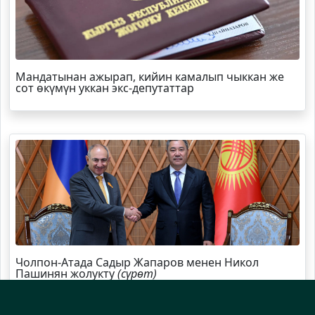
Мандатынан ажырап, кийин камалып чыккан же
сот өкүмүн уккан экс-депутаттар
Чолпон-Атада Садыр Жапаров менен Никол
Пашинян жолукту
(сүрөт)