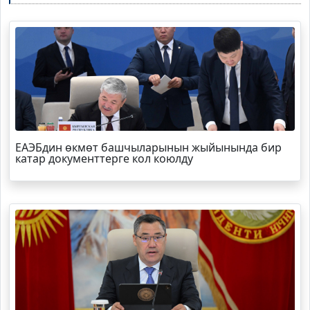
ЕАЭБдин өкмөт башчыларынын жыйынында бир
катар документтерге кол коюлду