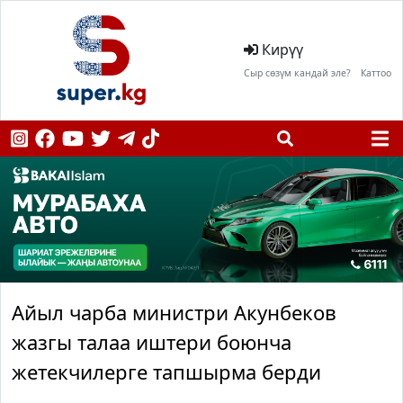
Кирүү
Сыр сөзүм кандай эле?
Каттоо
Айыл чарба министри
Акунбеков
жазгы талаа иштери боюнча
жетекчилерге тапшырма берди