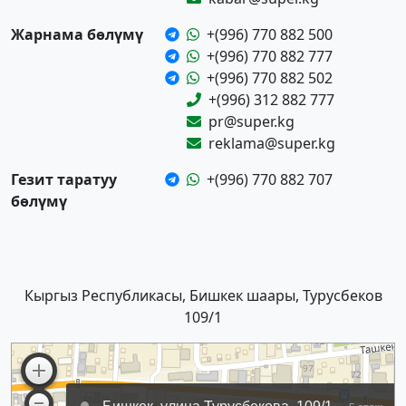
Жарнама бөлүмү
+(996) 770 882 500
+(996) 770 882 777
+(996) 770 882 502
+(996) 312 882 777
pr@super.kg
reklama@super.kg
Гезит таратуу
+(996) 770 882 707
бөлүмү
Кыргыз Республикасы, Бишкек шаары, Турусбеков
109/1