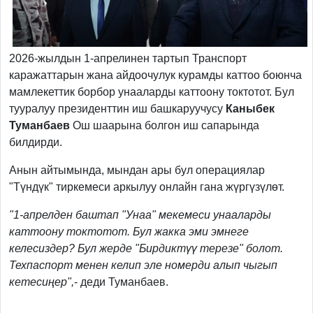
2026-жылдын 1-апрелинен тартып Транспорт
каражаттарын жана айдоочулук курамды каттоо боюнча
мамлекеттик борбор унааларды каттоону токтотот. Бул
тууралуу президенттин иш башкаруучусу
Каныбек
Туманбаев
Ош шаарына болгон иш сапарында
билдирди.
Анын айтымында, мындан ары бул операциялар
"Түндүк" тиркемеси аркылуу онлайн гана жүргүзүлөт.
"1-апрелден баштап "Унаа" мекемеси унааларды
каттоону токтотот. Бул жакка эми эмнеге
келесиздер? Бул жерде "Бирдиктүү терезе" болот.
Техпаспорт менен келип эле номерди алып чыгып
кетесиңер",
- деди Туманбаев.