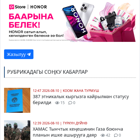
Жазылуу
РУБРИКАДАГЫ СОҢКУ КАБАРЛАР
12:47 2026-08-10
|
КООМ ЖАНА ТУРМУШ
387 этникалык кыргызга кайрылман статусу
берилди
15
0
12:39 2026-08-10
|
ТҮРКҮН ДҮЙНӨ
ХАМАС Тынчтык кеңешинин Газа боюнча
планын ишке ашырууга даяр
42
0