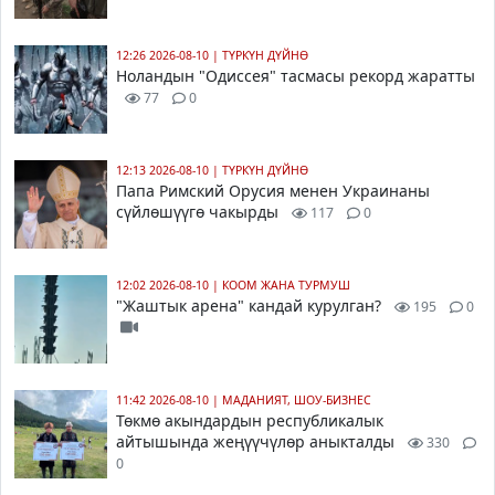
12:26 2026-08-10
|
ТҮРКҮН ДҮЙНӨ
Ноландын "Одиссея" тасмасы рекорд жаратты
77
0
12:13 2026-08-10
|
ТҮРКҮН ДҮЙНӨ
Папа Римский Орусия менен Украинаны
сүйлөшүүгө чакырды
117
0
12:02 2026-08-10
|
КООМ ЖАНА ТУРМУШ
"Жаштык арена" кандай курулган?
195
0
11:42 2026-08-10
|
МАДАНИЯТ, ШОУ-БИЗНЕС
Төкмө акындардын республикалык
айтышында жеңүүчүлөр аныкталды
330
0