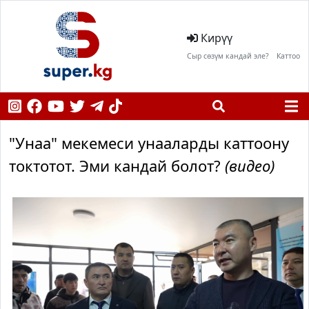
Кирүү
Сыр сөзүм кандай эле?
Каттоо
"Унаа" мекемеси унааларды каттоону
токтотот. Эми кандай болот?
(видео)