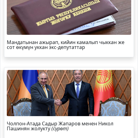
Мандатынан ажырап, кийин камалып чыккан же
сот өкүмүн уккан экс-депутаттар
Чолпон-Атада Садыр Жапаров менен Никол
Пашинян жолукту
(сүрөт)