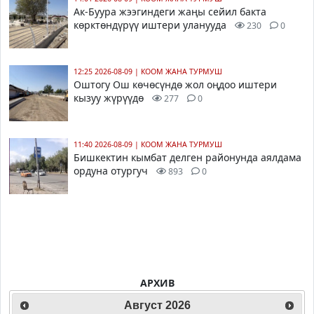
Ак-Буура жээгиндеги жаңы сейил бакта
көрктөндүрүү иштери уланууда
230
0
12:25 2026-08-09
|
КООМ ЖАНА ТУРМУШ
Оштогу Ош көчөсүндө жол оңдоо иштери
кызуу жүрүүдө
277
0
11:40 2026-08-09
|
КООМ ЖАНА ТУРМУШ
Бишкектин кымбат делген районунда аялдама
ордуна отургуч
893
0
АРХИВ
Август
2026