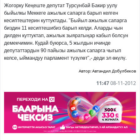
Жогорку Кеңеште депутат Турсунбай Бакир уулу
быйылкы Меккеге ажылык сапарга барып келген
кесиптештерин куттуктады. "Быйыл ажылык сапарга
биздин 11 кесиптешибиз барып келди. Аларды чын
дилден куттуктап, ажылык зыяратыңар кабыл болсун
демекчимин. Кудай буюрса, 5 жылдын ичинде
депутаттардын 90 пайызы ажылык сапарга чыгып
келсе, ыймандуу парламент түзүлөт",- деди эл өкүлү.
Автор:
Автандил Добулбеков
11:47
08-11-2012