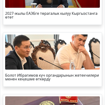
2027-жылы ЕАЭБге төрагалык кылуу Кыргызстанга
өтөт
Болот
Ибрагимов
күч органдарынын жетекчилери
менен кеңешме өткөрдү