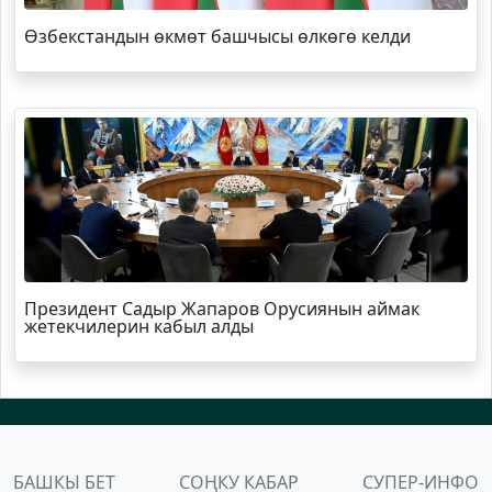
Өзбекстандын өкмөт башчысы өлкөгө келди
Президент Садыр Жапаров Орусиянын аймак
жетекчилерин кабыл алды
БАШКЫ БЕТ
СОҢКУ КАБАР
СУПЕР-ИНФО