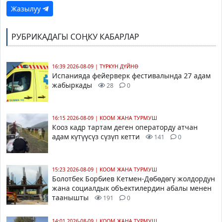
Жазылуу
РУБРИКАДАГЫ СОҢКУ КАБАРЛАР
16:39 2026-08-09
|
ТҮРКҮН ДҮЙНӨ
Испанияда фейерверк фестивалында 27 адам
жабыркады
28
0
16:15 2026-08-09
|
КООМ ЖАНА ТУРМУШ
Кооз кадр тартам деген операторду атчан
адам күтүүсүз сүзүп кетти
141
0
15:23 2026-08-09
|
КООМ ЖАНА ТУРМУШ
Болотбек Борбиев Кетмен-Дөбөдөгү жолдордун
жана социалдык объектилердин абалы менен
таанышты
191
0
14:01 2026-08-09
|
КООМ ЖАНА ТУРМУШ