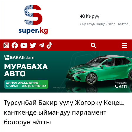
Кирүү
Сыр сөзүм кандай эле?
Каттоо
Турсунбай Бакир уулу Жогорку Кеңеш
канткенде ыймандуу парламент
болорун айтты