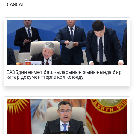
САЯСАТ
ЕАЭБдин өкмөт башчыларынын жыйынында бир
катар документтерге кол коюлду