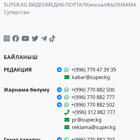
SUPER.KG ВИДЕО
МЕДИА-ПОРТАЛ
Кинозал
ЖЫЛНААМА
Суперстан
БАЙЛАНЫШ
РЕДАКЦИЯ
+(996) 779 47 39 39
kabar@super.kg
Жарнама бөлүмү
+(996) 770 882 500
+(996) 770 882 777
+(996) 770 882 502
+(996) 312 882 777
pr@super.kg
reklama@super.kg
Гезит таратуу
+(996) 770 882 707