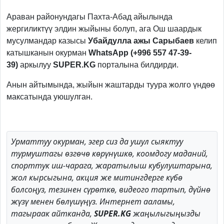
Previous
Next
Араван районундагы Пахта-Абад айылында
жергиликтүү элдин жыйыны болуп, ага Ош шаардык
мусулмандар казысы
Убайдулла ажы Сарыбаев
келип
катышканын
окурман
WhatsApp (+996 557 47-39-
39)
аркылуу
SUPER.KG
порталына билдирди.
Анын айтымында, жыйын жаштарды туура жолго үндөө
максатында уюшулган.
Урматтуу окурман, эгер сиз да ушул сыяктуу
турмуштагы өзгөчө көрүнүшкө, коомдогу маданий,
спорттук иш-чарага, жаратылыш кубулуштарына,
жол кырсыгына, акция же митингдерге күбө
болсоңуз, тезинен сүрөткө, видеого тартып, дүйнө
жүзү менен бөлүшүңүз. Интернет ааламы,
тагыраак айтканда,
SUPER.KG
жаңылыгыңызды