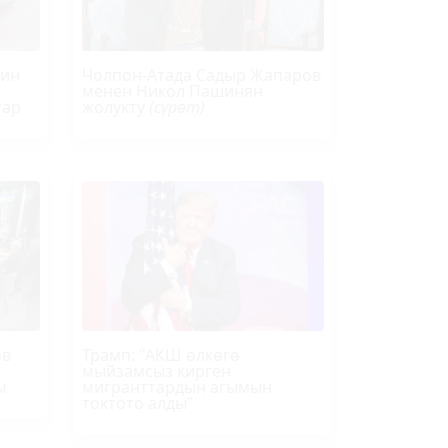
йин
Чолпон-Атада Садыр Жапаров
менен Никол Пашинян
тар
жолукту
(сүрөт)
ов
Трамп
: "АКШ өлкөгө
мыйзамсыз кирген
ы
мигранттардын агымын
токтото алды"