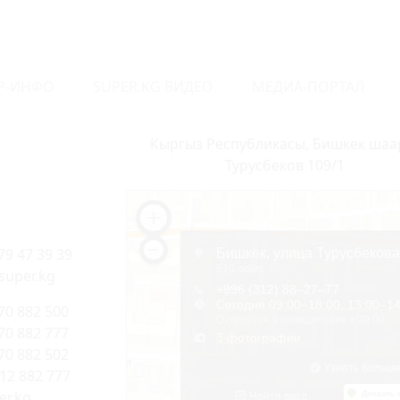
Р-ИНФО
SUPER.KG ВИДЕО
МЕДИА-ПОРТАЛ
Кыргыз Республикасы, Бишкек шаа
Турусбеков 109/1
79 47 39 39
super.kg
70 882 500
70 882 777
70 882 502
312 882 777
r.kg