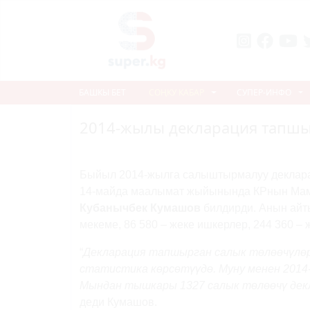
БАШКЫ БЕТ
СОҢКУ КАБАР
СУПЕР-ИНФО
2014-жылы декларация тапшы
Previous
Быйыл 2014-жылга салыштырмалуу декларац
14-майда маалымат жыйынында КРнын Мамл
Кубанычбек Кумашов
билдирди. Анын айт
мекеме, 86 580 – жеке ишкерлер, 244 360 – 
“
Декларация тапшырган салык төлөөчүлө
статистика көрсөтүүдө. Муну менен 2014
Мындан тышкары 1327 салык төлөөчү дек
деди Кумашов.