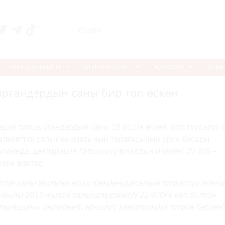
SUPER.KG ВИДЕО
МЕДИА-ПОРТАЛ
КИНОЗАЛ
ЖЫЛ
ргандардын саны бир топ өскөн
N
ия тапшыргандардын саны 18 851ге өскөн. Бул тууралуу б
екеттик салык кызматынын төрагасынын орун басары
ымында, декларация тапшыруучулардын ичинен: 35 339 –
жеке жактар.
рдүн саны жылына өсүш тенденциясынын туруктуу экени
-жылы 2013-жылга салыштырмалуу 22 970ке көп болгон.
ларацияны интернет аркылуу электрондук түрдө берген