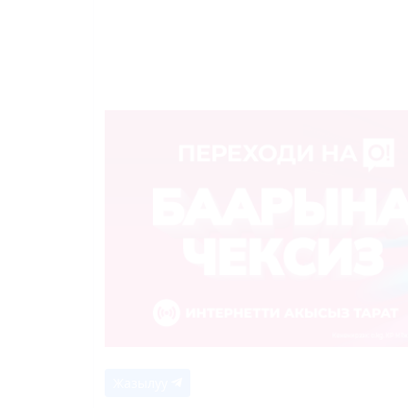
Жазылуу