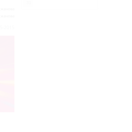
31
кжанова
кжанова
5-2015