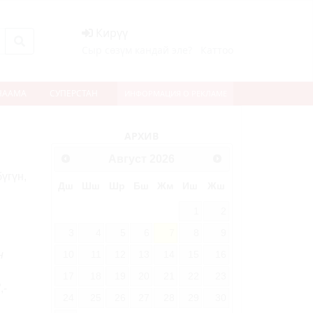
Кирүү
Сыр сөзүм кандай эле?
Каттоо
НААМА
СУПЕРСТАН
ИНФОРМАЦИЯ О РЕКЛАМЕ
АРХИВ
ext
Август
2026
үгүн,
Дш
Шш
Шр
Бш
Жм
Иш
Жш
1
2
3
4
5
6
7
8
9
10
11
12
13
14
15
16
н
17
18
19
20
21
22
23
”,-
24
25
26
27
28
29
30