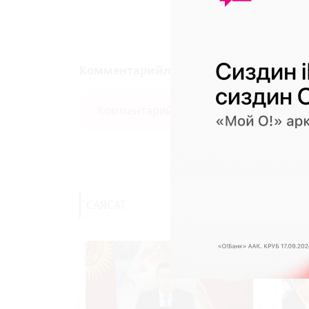
Комментарийлер (0)
Комментарий калтыруу үчүн өз ысым
САЯСАТ