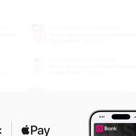
МУШ
16:07 2026-08-07
|
ТҮРКҮН ДҮЙНӨ
а көчмө
Тишке туура кам көрүү үчүн эмнеге 
буруу керек?
84
0
15:34 2026-08-07
|
СУПЕР-ИНФО
Уктоо абалыңыз кандай мүнөзд
кабар берет?
106
0
144
0
15:32 2026-08-07
|
ТҮРКҮН ДҮЙНӨ
еңиз
Түркия, Сауд Арабиясы жана Пакист
бей
коргонуу келишимине кол коюшат
0