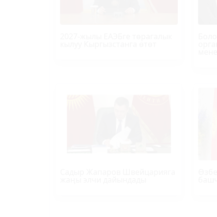
2027-жылы ЕАЭБге төрагалык
Боло
кылуу Кыргызстанга өтөт
орга
мене
Садыр Жапаров Швейцарияга
Өзбе
жаңы элчи дайындады
башч