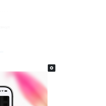
көңүл
өн
ан
173