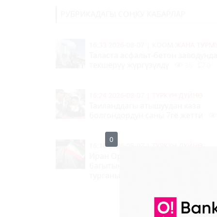
РУБРИКАДАГЫ СОҢКУ КАБАРЛАР
16:33 2026-08-07
|
КООМ ЖАНА ТУР
Таласта асфальт-бетон заводунд
текшерүү жүргүзүлдү
36
0
16:24 2026-08-07
|
ТҮРКҮН ДҮЙНӨ
Таиланддагы атышуудан каза
болгондордун саны 7ге жетти
16:16 2026-08-07
|
ТҮРКҮН ДҮЙНӨ
Иран Ормуз кысыгында экинчи д
багытынын ачылышына жол бер
турганын билдирди
189
0