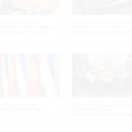
т
Ибрагимов
күч
Мандатынан ажырап, ки
ндарынын жетекчилери
камалып чыккан же сот
н кеңешме өткөрдү
өкүмүн уккан экс-депутат
кстандын өкмөт
Президент Садыр Жапар
ысы өлкөгө келди
Орусиянын аймак
жетекчилерин кабыл алд