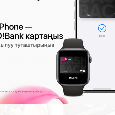
ыңыз менен
кириңиз
же
каттоодон
өтүңүз.