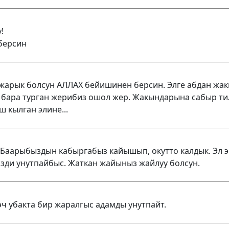
!
 берсин
 жарык болсун АЛЛАХ бейишинен берсин. Элге абдан жа
 бара турган жерибиз ошол жер. Жакындарына сабыр ти
кылган элине...
. Баарыбыздын кабыргабыз кайышып, окутто калдык. Эл 
зди унутпайбыс. Жаткан жайыныз жайлуу болсун.
эч убакта бир жаралгыс адамды унутпайт.