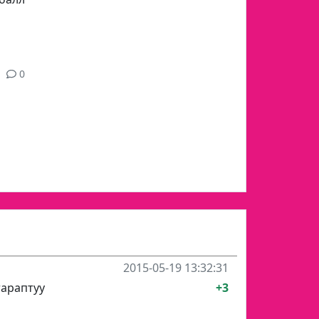
0
2015-05-19 13:32:31
тараптуу
+3