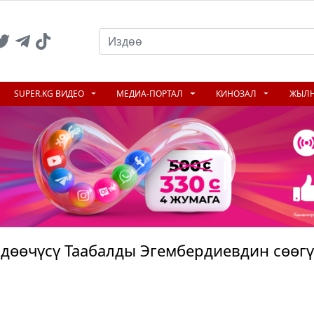
SUPER.KG ВИДЕО
МЕДИА-ПОРТАЛ
КИНОЗАЛ
ЖЫЛ
дөөчүсү Таабалды Эгембердиевдин сөөгү
N