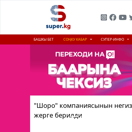
БАШКЫ БЕТ
СОҢКУ КАБАР
СУПЕР-ИНФО
"Шоро" компаниясынын негиз
жерге берилди
Previous