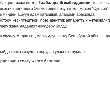
ублицист, жеке ишкер
Таабалды Эгембердиевди
акыркы с
кектин четиндеги Эгембердиев өзү түптөп кеткен “Супара”
га миңден ашуун адам катышып, алардын арасында
остору, кесиптештери, президенттик аппараттын жетекчилиг
лөрү жана маданият өкүлдөрү болду.
за окулду. Андан соң маркумдун сөөгү Беш-Күнгөй айылында
айда көпкө созулган оорудан улам көз жумган.
рдиевдин сөөгү жерге берилди