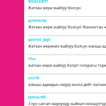
BAIELER81
Жаткан жери жайлуу болсун
gulmaray
Жаткан жери жайлуу болсун! Жаннаттан 
patriot_jigit
Жаткан жериниз жайлуу болсун жакшы а
Cho
жаткан жери жайлуу болуп топурагы тор
nur16
жакшы адамдын омуру кыска дейт жаткан
jetinur90
3 кун сактап маркумду кыйнап коюшуптур