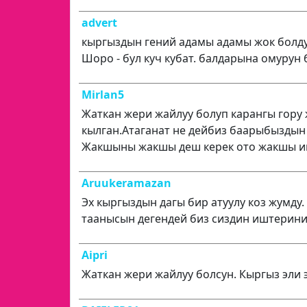
advert
кыргыздын гений адамы адамы жок болду
Шоро - бул куч кубат. балдарына омурун
Mirlan5
Жаткан жери жайлуу болуп карангы гору
кылган.Атаганат не дейбиз баарыбыздын
Жакшыны жакшы деш керек ото жакшы иш 
Aruukeramazan
Эх кыргыздын дагы бир атуулу коз жумду
таанысын дегендей биз сиздин иштерини
Aipri
Жаткан жери жайлуу болсун. Кыргыз эли 