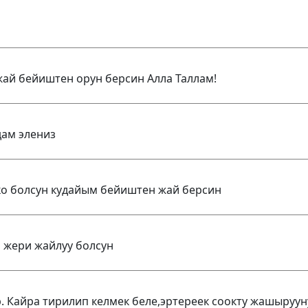
жай бейиштен орун берсин Алла Таллам!
дам элениз
ко болсун кудайым бейиштен жай берсин
 жери жайлуу болсун
. Кайра тирилип келмек беле,эртереек соокту жашыруун