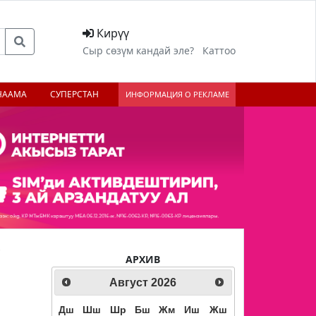
Кирүү
Сыр сөзүм кандай эле?
Каттоо
НААМА
СУПЕРСТАН
ИНФОРМАЦИЯ О РЕКЛАМЕ
АРХИВ
Август
2026
ext
Дш
Шш
Шр
Бш
Жм
Иш
Жш