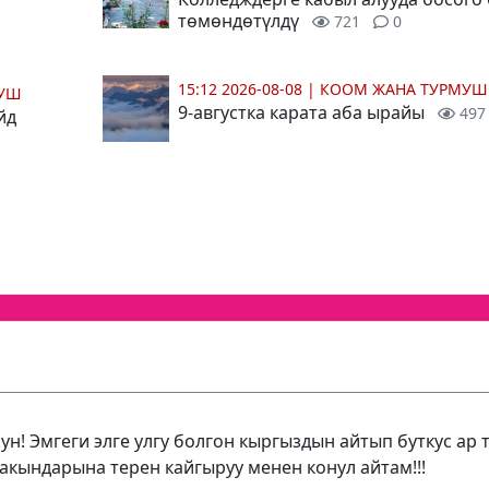
төмөндөтүлдү
721
0
15:12 2026-08-08
|
КООМ ЖАНА ТУРМУШ
МУШ
9-августка карата аба ырайы
497
йд
н! Эмгеги элге улгу болгон кыргыздын айтып буткус ар 
акындарына терен кайгыруу менен конул айтам!!!