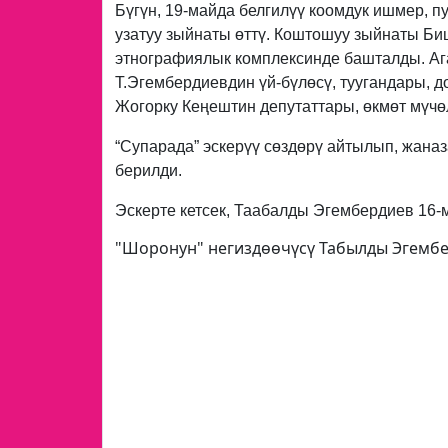
Бүгүн, 19-майда белгилүү коомдук ишмер, п
узатуу зыйнаты өттү. Коштошуу зыйнаты Биш
этнографиялык комплексинде башталды. А
Т.Эгембердиевдин үй-бүлөсү, туугандары, д
Жогорку Кеңештин депутаттары, өкмөт мүчө
“Супарада” эскерүү сөздөрү айтылып, жана
берилди.
Эскерте кетсек, Таабалды Эгембердиев 16-м
"Шоронун" негиздөөчүсү Табылды Эгембе