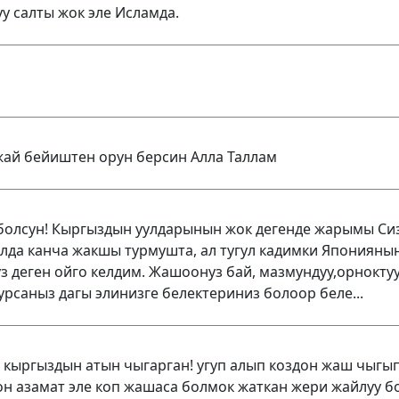
у салты жок эле Исламда.
жай бейиштен орун берсин Алла Таллам
болсун! Кыргыздын уулдарынын жок дегенде жарымы Си
алда канча жакшы турмушта, ал тугул кадимки Японияны
з деген ойго келдим. Жашоонуз бай, мазмундуу,орнокту
урсаныз дагы элинизге белектериниз болоор беле...
кыргыздын атын чыгарган! угуп алып коздон жаш чыгып
н азамат эле коп жашаса болмок жаткан жери жайлуу бо