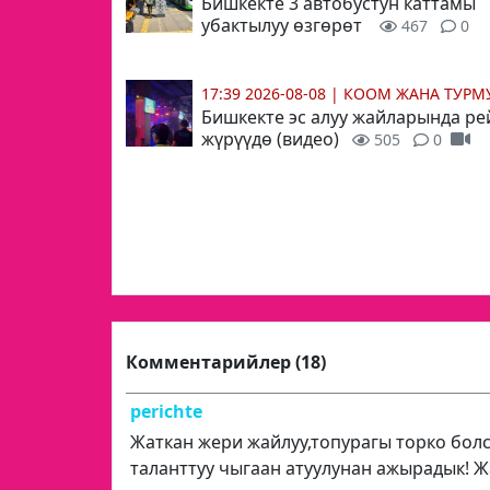
Бишкекте 3 автобустун каттамы
убактылуу өзгөрөт
467
0
17:39 2026-08-08
|
КООМ ЖАНА ТУР
Бишкекте эс алуу жайларында ре
жүрүүдө (видео)
505
0
Комментарийлер (18)
perichte
Жаткан жери жайлуу,топурагы торко болсу
таланттуу чыгаан атуулунан ажырадык! Ж