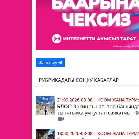
Жазылуу
РУБРИКАДАГЫ СОҢКУ КАБАРЛАР
21:09 2026-08-08
|
КООМ ЖАНА ТУР
БЛОГ
: Эркин сынап, тоо башынд
тынчтыкка умтулган саякатчы
18:50 2026-08-08
|
КООМ ЖАНА ТУР