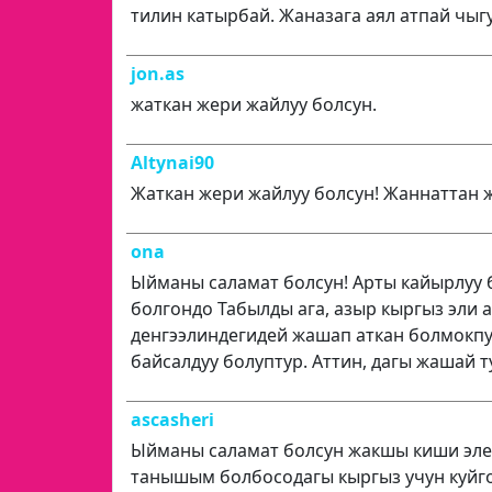
тилин катырбай. Жаназага аял атпай чыгу
jon.as
жаткан жери жайлуу болсун.
Altynai90
Жаткан жери жайлуу болсун! Жаннаттан 
ona
Ыйманы саламат болсун! Арты кайырлуу 
болгондо Табылды ага, азыр кыргыз эли 
денгээлиндегидей жашап аткан болмокпу
байсалдуу болуптур. Аттин, дагы жашай т
ascasheri
Ыйманы саламат болсун жакшы киши эле 
танышым болбосодагы кыргыз учун куйго