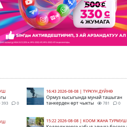
МУШ
16:43 2026-08-08
|
ТҮРКҮН ДҮЙНӨ
агы
Ормуз кысыгында мунай ташыган
танкерден өрт чыкты
393
0
781
0
15:22 2026-08-08
|
КООМ ЖАНА ТУРМУШ
МУШ
Колледждерге кабыл алууда босого